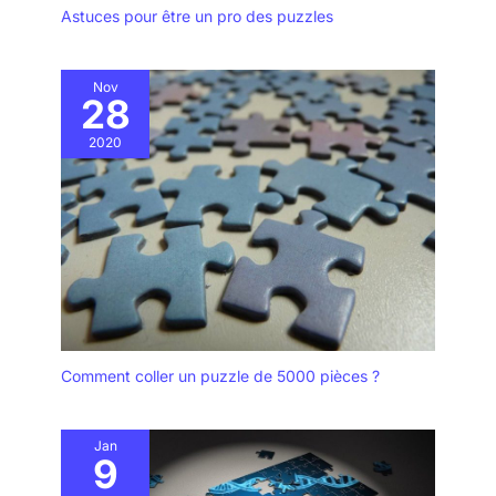
: que vous peigniez des
Astuces pour être un pro des puzzles
murs, des armoires ou
des clôtures, ce pinceau
vous permet d'appliquer
Nov
28
facilement votre couleur
préférée. Convient à tous
2020
types de peintures,
peintures solubles dans
l'eau. Conseil : Lavez-le
immédiatement après
utilisation. Taille :
L’ensemble inclut 3
pinceaux de tailles
différentes : un pinceau
de 1, 1.5 et 2 pouce large.
Cette variété offre une
Comment coller un puzzle de 5000 pièces ?
flexibilité optimale pour
choisir l’outil le mieux
adapté à chaque projet.
Jan
9