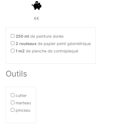
€€
250
ml
de peinture dorée
2
rouleaux
de papier peint géométrique
1
m2
de planche de contreplaqué
Outils
cutter
marteau
pinceau