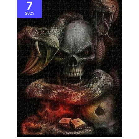
7
changer les accessoires.
Idéal pour les projets de
2025
filetage ou de perçage
dans le bois, le métal et
le plastique! Rejoignez -
Nnous et Profitez du
Service Impeccable du
Club FAHEFANA:
Chaque client devient
membre de fahfana.
Nous offrons un service
de garantie gratuit à
chaque membre. Nous
avons également une
équipe de service après -
vente professionnelle
pour fournir des conseils
et un service après -
vente. Nous prenons
très au sérieux les
Précautions : 1. Évitez de