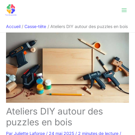
Aller
Rechercher
au
contenu
Accueil
Casse-tête
Ateliers DIY autour des puzzles en bois
Ateliers DIY autour des
puzzles en bois
Par
Juliette Laforge
/
24 mai 2025
/
2 minutes de lecture
/