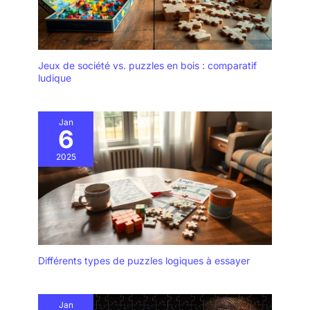
d'éclairage LED rend le
sombres; Poignées
mini pistolet à colle plus
ergonomiques pour
sûr. Haute qualité : Le
réduire la fatigue et
mini pistolet à colle
installer un ensemble
chaude 20 watts de
Jeux de société vs. puzzles en bois : comparatif
complet de canapés ne
ludique
haute qualité et durable
vous sentez pas fatigué!
est idéal pour les petits
Combinaison Puissante
projets de bricolage,
et D'accessoires: après
Jan
l'artisanat, la
un processus rigoureux,
6
construction et la
le métal de haute qualité
réparation, etc.
2025
est finalement devenu un
Remarque : gardez les
accessoire pour ce
bâtons de pistolet colle
tournevis sans fil; 6
propres pour éviter que
tournevis, 3 tarières, 3
les impuretés bloquent la
forets Brad point, 9 clés
buse, et ne retirez pas
à douille, 1 adaptateur de
les bâtons de colle
douille, 1 porte -
restants après chaque
tournevis hexagonal, 1
Différents types de puzzles logiques à essayer
utilisation.
tournevis à axe souple.
10mm (3 / 8 ") - le
mandrin est libre de
Jan