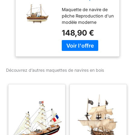
navire de pêche
Maquette de navire de
bois 45cm pas de
pêche Reproduction d'un
kit
modèle moderne
Matériau : bois H 38,5 x l
148,90 €
45 x P 14 cm Style
antique
Découvrez d’autres maquettes de navires en bois