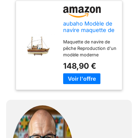
aubaho Modèle de
navire maquette de
navire de pêche
Maquette de navire de
bois 45cm pas de
pêche Reproduction d'un
kit
modèle moderne
Matériau : bois H 38,5 x l
148,90 €
45 x P 14 cm Style
antique