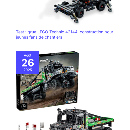
Test : grue LEGO Technic 42144, construction pour
jeunes fans de chantiers
Août
26
2025