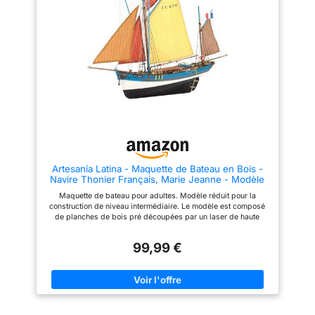
rebaptisé pour diverses
coton cousues à la main et des
utilisations - croiseur de luxe et
détails métalliques de haute
navire-école - et fut finalement
qualité pour un résultat
découvert par hasard à Venise
authentique et détaillé. Kit
en piteux état à la fin des
complet : livré avec des
années 1970 par un aficionado
instructions de montage
nostalgique. Après sa
détaillées étape par étape, des
restauration, il a reçu le
tutoriels vidéo et des plans à
classement des Monuments
l'échelle réelle pour vous guider
Historiques le 27 février 1984.
tout au long du processus de
Ce modèle est à l'échelle 1:160.
construction. Projet ambitieux :
Une fois terminé, il aura
difficulté moyenne avec un
mesures de 330 mm de long,
temps de construction estimé
202 mm de haut et 101 mm de
d'environ 460 heures,
large. Il a l'accréditation
dimensions finies : 642 mm de
officielle de la Caisse
long, 563 mm de haut et 285
Artesanía Latina - Maquette de Bateau en Bois -
d'Epargne Fondation Belem.
mm de large, idéal pour les
Navire Thonier Français, Marie Jeanne - Modèle
Dans la boîte, vous trouverez
modélistes passionnés.
22175 - Echelle 1:50 - Modèles à Construire -
toutes les pièces nécessaires
Maquette de bateau pour adultes. Modèle réduit pour la
Niveau Moyen
pour réaliser cette réplique à
construction de niveau intermédiaire. Le modèle est composé
l'échelle du modèle naval. Pour
de planches de bois pré découpées par un laser de haute
l’assemblage, vous pouvez
précision, de bois dur, de pièces photogravées, de laiton et de
suivre notre guide vidéo
fonte, ainsi que de voiles en coton découpées et cousues à la
complet étape par étape
99,99 €
main, prêtes à être montées. Modèle fantastique pour un
enregistré par nos modélistes
premier contact avec la construction de gréements. Le Marie
comme s'il s'agissait d'une
Jeanne est un navire thonier français, dédié à la pêche au thon
masterclass. Vous pouvez voir
de juin à octobre, effectuant des voyages de deux mois
les instructions en scannant le
maximum. Depuis le port français de Concarneau, le Marie
code QR fourni dans la boîte du
Jeanne a navigué entre 1900 et 1950. Ce modèle est à l'échelle
kit et qui vous mènera au
1:50 et, une fois terminé, il mesurera 565 mm de long, 495 mm