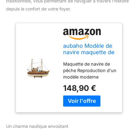
traditionnels, vous permettant de naviguer à travers l’histoire
depuis le confort de votre foyer.
aubaho Modèle de
navire maquette de
navire de pêche
Maquette de navire de
bois 45cm pas de
pêche Reproduction d'un
kit
modèle moderne
Matériau : bois H 38,5 x l
148,90 €
45 x P 14 cm Style
antique
Un charme nautique envoûtant