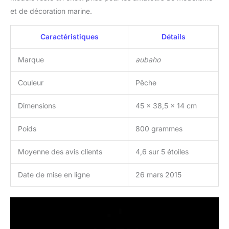
et de décoration marine.
Caractéristiques
Détails
Marque
aubaho
Couleur
Pêche
Dimensions
45 x 38,5 x 14 cm
Poids
800 grammes
Moyenne des avis clients
4,6 sur 5 étoiles
Date de mise en ligne
26 mars 2015