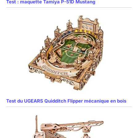
Test : maquette Tamiya P-51D Mustang
Test du UGEARS Quidditch Flipper mécanique en bois