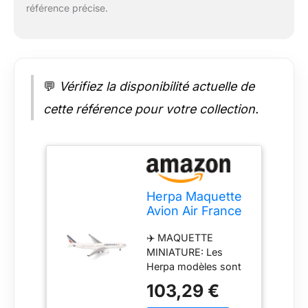
à leurs détails
référence précise.
réalistes. 💡 INFO &
CONTENU DE LA
LIVRAISON: L'avion
miniature est à
l'échelle 1:200.
💬
Vérifiez la disponibilité actuelle de
Construis des
dioramas ou des
cette référence pour votre collection.
mondes miniatures
ou utilise-le comme
accessoire pour ton
intérieur.
Herpa Maquette
Avion Air France
Airbus A330-
✈️ MAQUETTE
200,echelle
MINIATURE: Les
1/200, Model,
Herpa modèles sont
pièce de
figurines à plus petite
Collection,
103,29 €
échelle. Ils reflètent
d'avion sans