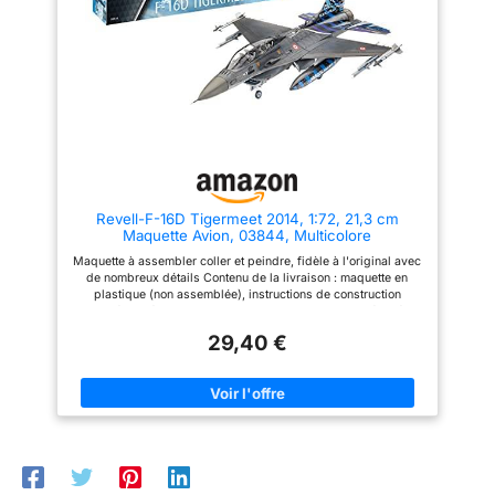
modèle est idéal pour les
dioramas ou des
collectionneurs et les
mondes miniatures
passionnés qui apprécient
l'authenticité. Design
ou utilise-le comme
époustouflant: Notre modèle
accessoire pour ton
d'avion présente un design
intérieur.
époustouflant qui ravira les
passionnés d'aviation. Avec ses
couleurs vives et ses détails
réalistes, ce modèle est un
véritable objet de collection. Il
ajoutera une touche d'élégance
à n'importe quelle pièce ou
Revell-F-16D Tigermeet 2014, 1:72, 21,3 cm
bureau. Cadeau idéal pour les
Maquette Avion, 03844, Multicolore
passionnés: Notre modèle
d'avion est un cadeau idéal
Maquette à assembler coller et peindre, fidèle à l'original avec
pour les passionnés d'aviation,
de nombreux détails Contenu de la livraison : maquette en
les collectionneurs et les
plastique (non assemblée), instructions de construction
amateurs d'histoire. Que ce soit
illustrées, décalques, autocollants Niveau 4 - Kits détaillés
pour un anniversaire, un
pour les modélistes avancés. Suppose que vous ayez de
événement spécial ou
29,40 €
l'expérience en matière de collage et de peinture. Découvrez la
simplement pour exprimer votre
maquette détaillée de l'avion à construire vous-même ! Avec ce
appréciation, ce modèle est sûr
kit de maquette en plastique à l'échelle, la technologie prend
de faire plaisir. Polyvalent et
vie !
adapté à toutes les occasions:
Notre modèle d'avion est
polyvalent et peut être utilisé
pour diverses occasions. Il peut
servir de jouet pour les enfants,
de pièce de collection pour les