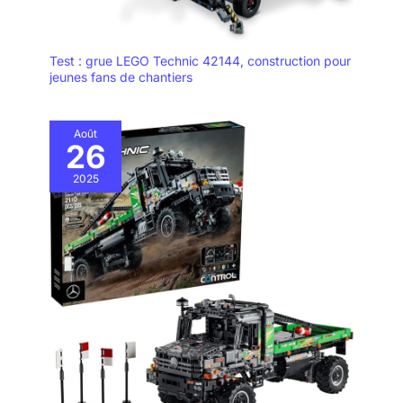
Test : grue LEGO Technic 42144, construction pour
jeunes fans de chantiers
Août
26
2025