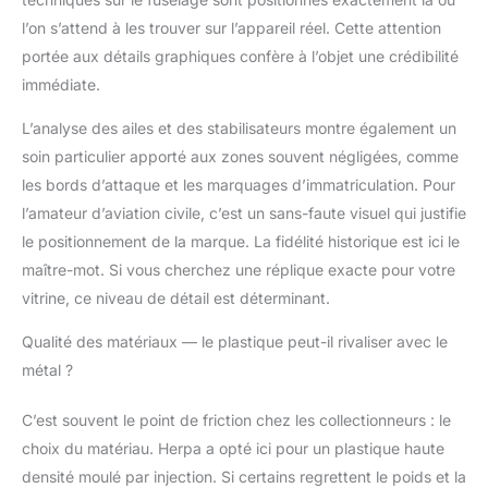
comme Air France et
l’on s’attend à les trouver sur l’appareil réel. Cette attention
des fabricants comme
portée aux détails graphiques confère à l’objet une crédibilité
Airbus. 🎁 BONS
immédiate.
CADEAUX: L'aspect
fidèle à l'échelle rend
L’analyse des ailes et des stabilisateurs montre également un
les collecteurs aussi
heureux que les
soin particulier apporté aux zones souvent négligées, comme
entreprises. Les Herpa
les bords d’attaque et les marquages d’immatriculation. Pour
modèles sont propre à
l’amateur d’aviation civile, c’est un sans-faute visuel qui justifie
cadeaux ou
le positionnement de la marque. La fidélité historique est ici le
promotionnels grâce à
leurs détails réalistes.
maître-mot. Si vous cherchez une réplique exacte pour votre
💡 INFO & CONTENU
vitrine, ce niveau de détail est déterminant.
DE LA LIVRAISON:
L'avion miniature est à
Qualité des matériaux — le plastique peut-il rivaliser avec le
l'échelle 1:200.
métal ?
Construis des
dioramas ou des
C’est souvent le point de friction chez les collectionneurs : le
mondes miniatures ou
choix du matériau. Herpa a opté ici pour un plastique haute
utilise-le comme
accessoire pour ton
densité moulé par injection. Si certains regrettent le poids et la