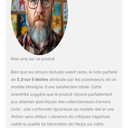
L'ÉCHELLE: Les
Herpa maquettes
sont fabriqués en
métal robuste,
comme leur modèle.
Derrière ces
reproductions se
trouvent des
compagnies
aériennes comme Air
Mon avis sur ce produit
France et des
fabricants comme
Bien que les retours textuels soient rares, la note parfaite
Airbus. 🎁 BONS
de
5,0 sur 5 étoiles
attribuée par les possesseurs de ce
CADEAUX: L'aspect
modèle témoigne d’une satisfaction totale. Cette
fidèle à l'échelle rend
les collecteurs aussi
unanimité suggère que le produit répond parfaitement
heureux que les
aux attentes spécifiques des collectionneurs d’avions
entreprises. Les
civils :
une conformité rigoureuse au modèle réel et une
Herpa modèles sont
finition sans défaut
. L’absence de critiques négatives
propre à cadeaux ou
valide la qualité de fabrication de Herpa sur cette
promotionnels grâce