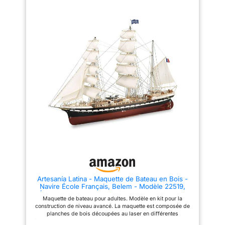
manœuvre, autocollants,
premier contact avec la
drapeaux, colle, peintures et
construction de gréements. Le
pinceau. Belem est le dernier
Marie Jeanne est un navire
trois-mâts français naviguant en
thonier français, dédié à la
Europe, et le deuxième plus
pêche au thon de juin à octobre,
grand voilier restant en France.
effectuant des voyages de deux
Le navire fut motorisé et
mois maximum. Depuis le port
rebaptisé pour diverses
français de Concarneau, le
utilisations - croiseur de luxe et
Marie Jeanne a navigué entre
navire-école - et fut finalement
1900 et 1950. Ce modèle est à
découvert par hasard à Venise
l'échelle 1:50 et, une fois
en piteux état à la fin des
terminé, il mesurera 565 mm de
années 1970 par un aficionado
long, 495 mm de haut et 115 mm
nostalgique. Après sa
de large. Dans la boîte, vous
restauration, il a reçu le
trouverez toutes les pièces
classement des Monuments
nécessaires (bois, voiles et
Historiques le 27 février 1984.
clous) pour réaliser cette
Ce modèle est à l'échelle 1:160.
réplique à l'échelle du
Une fois terminé, il aura
modélisme naval. Un socle en
mesures de 330 mm de long,
bois avec une plaque
202 mm de haut et 101 mm de
signalétique en métal est
large. Il a l'accréditation
également inclus pour exposer
officielle de la Caisse
le modèle. Pour le montage,
Artesanía Latina - Maquette de Bateau en Bois -
d'Epargne Fondation Belem.
vous pouvez suivre notre guide
Navire École Français, Belem - Modèle 22519,
Dans la boîte, vous trouverez
complet étape par étape au
Échelle 1:75 - Maquettes à Assembler - Niveau
toutes les pièces nécessaires
format PDF numérique pour
Maquette de bateau pour adultes. Modèle en kit pour la
Avancé
pour réaliser cette réplique à
ordinateur et tablette. Vous
construction de niveau avancé. La maquette est composée de
l'échelle du modèle naval. Pour
pouvez télécharger gratuitement
planches de bois découpées au laser en différentes
l’assemblage, vous pouvez
les instructions numériques à
épaisseurs, de lamelles et de tiges de bouleau, de placage de
suivre notre guide vidéo
partir de la fiche d'information