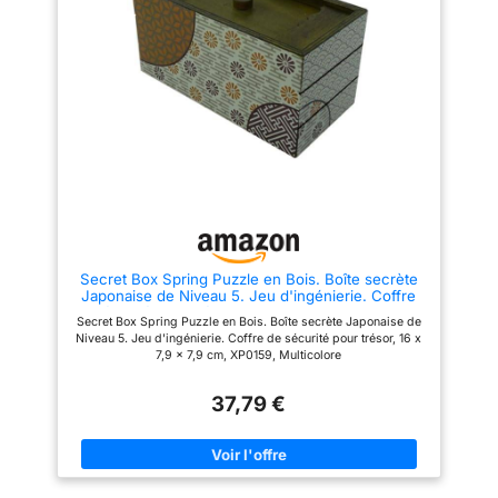
surprise vous attend à
l'intérieur, ajoutant une touche
de magie à l'expérience. 🎁
CADEAI IDÉAL POUR SOI OU À
OFFRIR : Avec son design
élégant et sa mécanique
ingénieuse, la Boîte à Secret est
idéale pour les amateurs de
défis ou pour offrir un cadeau
original. 📏DIMENSIONS : 12,8 x
8,5 x 7,3 cm. une solution
discrètement présentée sous
forme de parchemin roulé est
incluse.
Secret Box Spring Puzzle en Bois. Boîte secrète
Japonaise de Niveau 5. Jeu d'ingénierie. Coffre
de sécurité pour trésor, 16 x 7,9 x 7,9 cm, XP0159,
Secret Box Spring Puzzle en Bois. Boîte secrète Japonaise de
Multicolore
Niveau 5. Jeu d'ingénierie. Coffre de sécurité pour trésor, 16 x
7,9 x 7,9 cm, XP0159, Multicolore
37,79 €