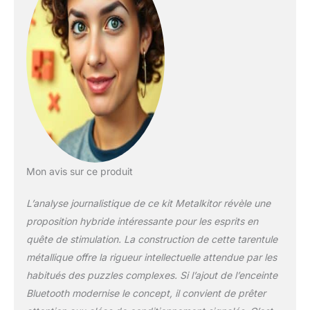
Bluetooth : les
articulations sont
mobiles, et le ventre
de la tarentule
mécanique est un
son de caisson de
basses (batterie au
lithium 1800 mAh
intégrée), qui peut
être connecté au
téléphone via
Bluetooth ou inséré
Mon avis sur ce produit
dans la carte
mémoire TF pour
L’analyse journalistique de ce kit Metalkitor révèle une
jouer de la musique.
proposition hybride intéressante pour les esprits en
Jouets éducatifs et
quête de stimulation. La construction de cette tarentule
cool : C'est un puzzle
mécanique 3D
métallique offre la rigueur intellectuelle attendue par les
unique, créant un
habitués des puzzles complexes. Si l’ajout de l’enceinte
monde de jeu miracle
Bluetooth modernise le concept, il convient de prêter
portable pour les