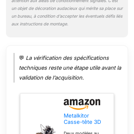
attention aux aléas de conditionnement signalés. C’est
adultes, qui est plein
un objet de décoration audacieux qui mérite sa place sur
de divertissement et
de connaissances
un bureau, à condition d’accepter les éventuels défis liés
pour vous. Kits de
aux instructions de montage.
bricolage : c'est un
puzzle stimulant et
amusant, livré en
pièces, nécessitant
un assemblage avec
💬
La vérification des spécifications
une grande patience
et observation,
techniques reste une étape utile avant la
coûtant environ
validation de l’acquisition.
quelques heures à
compléter. Il est livré
avec des instructions
(français non
garanti), pas besoin
de colle ou de
Metalkitor
batterie, il suffit de le
Casse-tête 3D
monter avec les vis.
en métal pour
Assemblage facile :
Deux modèles au