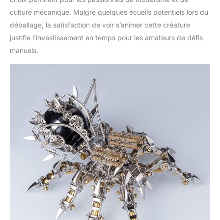
l'assemblage, la taille
culture mécanique. Malgré quelques écueils potentiels lors du
est d'environ 30 x 25 x
déballage, la satisfaction de voir s’animer cette créature
13 cm. Idée cadeau
justifie l’investissement en temps pour les amateurs de défis
parfaite : un choix idéal
manuels.
pour les cadeaux
d'anniversaire, de
Saint-Valentin, de
Thanksgiving, de Noël
ou pour d'autres
occasions spéciales.
Parallèlement, il peut
être utilisé pour des
décorations ou des
ornements dans le
salon, la chambre, le
café, etc. C'est le
meilleur choix pour les
personnes qui aiment
l'artisanat et les loisirs.