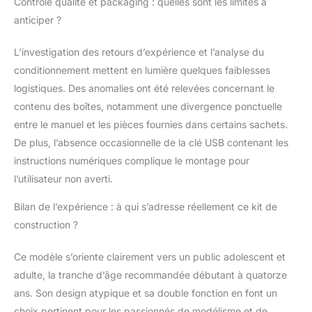
Contrôle qualité et packaging : quelles sont les limites à
assemblage avec une
grande patience et
anticiper ?
observation, coûtant
environ quelques
L’investigation des retours d’expérience et l’analyse du
heures à compléter. Il
conditionnement mettent en lumière quelques faiblesses
est livré avec des
logistiques. Des anomalies ont été relevées concernant le
instructions (français
contenu des boîtes, notamment une divergence ponctuelle
non garanti), pas
besoin de colle ou de
entre le manuel et les pièces fournies dans certains sachets.
batterie, il suffit de le
De plus, l’absence occasionnelle de la clé USB contenant les
monter avec les vis.
instructions numériques complique le montage pour
Assemblage facile : pas
l’utilisateur non averti.
besoin de colle, il suffit
de le connecter avec
Bilan de l’expérience : à qui s’adresse réellement ce kit de
des vis selon le dessin
d'assemblage. Manuel
construction ?
électronique fourni par
disque U. Détails
Ce modèle s’oriente clairement vers un public adolescent et
incroyables et
adulte, la tranche d’âge recommandée débutant à quatorze
merveilleuse
ans. Son design atypique et sa double fonction en font un
expérience de
choix pertinent pour les passionnés de modélisme et de
bricolage. Après