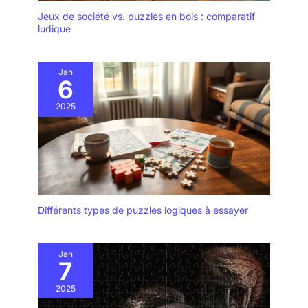
salon, la chambre, le
Jeux de société vs. puzzles en bois : comparatif
café, etc. C'est le
ludique
meilleur choix pour
les personnes qui
aiment l'artisanat et
Jan
les loisirs.
6
2025
Différents types de puzzles logiques à essayer
Jan
7
2025