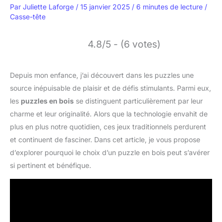
Par
Juliette Laforge
/
15 janvier 2025
/
6 minutes de lecture
/
Casse-tête
4.8/5 - (6 votes)
Depuis mon enfance, j’ai découvert dans les puzzles une
source inépuisable de plaisir et de défis stimulants. Parmi eux,
les
puzzles en bois
se distinguent particulièrement par leur
charme et leur originalité. Alors que la technologie envahit de
plus en plus notre quotidien, ces jeux traditionnels perdurent
et continuent de fasciner. Dans cet article, je vous propose
d’explorer pourquoi le choix d’un puzzle en bois peut s’avérer
si pertinent et bénéfique.