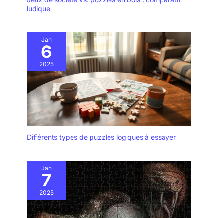
ludique
Jan
6
2025
Différents types de puzzles logiques à essayer
Jan
7
2025