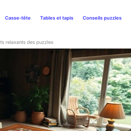
Casse-tête
Tables et tapis
Conseils puzzles
ts relaxants des puzzles