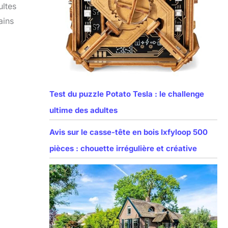
ultes
ains
Test du puzzle Potato Tesla : le challenge
ultime des adultes
Avis sur le casse-tête en bois Ixfyloop 500
pièces : chouette irrégulière et créative