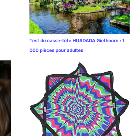
Test du casse-tête HUADADA Giethoorn : 1
000 pièces pour adultes