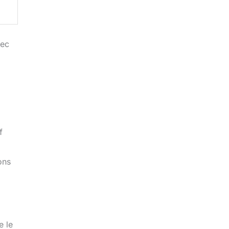
vec
f
ons
e le