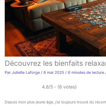
Découvrez les bienfaits relax
Par
Juliette Laforge
/
6 mai 2025
/
6 minutes de lecture
4.8/5 - (6 votes)
Depuis mon plus jeune âge, j’ai toujours trouvé du réconf