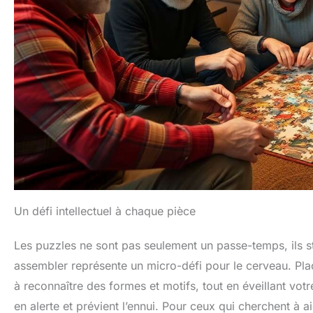
Un défi intellectuel à chaque pièce
Les puzzles ne sont pas seulement un passe-temps, ils s
assembler représente un micro-défi pour le cerveau. Plac
à reconnaître des formes et motifs, tout en éveillant votr
en alerte et prévient l’ennui. Pour ceux qui cherchent à ai