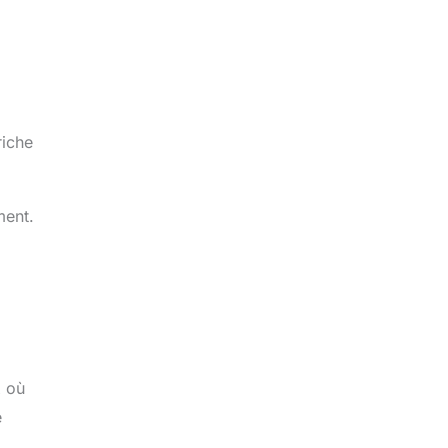
riche
ment.
x où
e