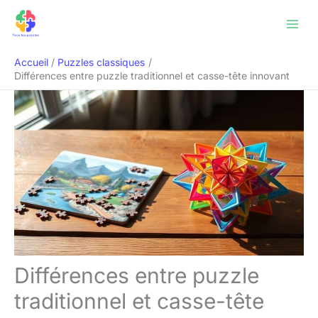
Aller
Rechercher
au
contenu
Accueil
Puzzles classiques
Différences entre puzzle traditionnel et casse-tête innovant
Différences entre puzzle
traditionnel et casse-tête