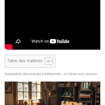
Table des matières
Exploration des puzzles traditionnels : un retour aux sources