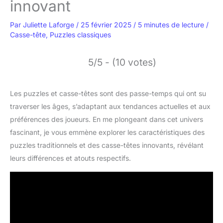
innovant
Par
Juliette Laforge
/
25 février 2025
/
5 minutes de lecture
/
Casse-tête
,
Puzzles classiques
5/5 - (10 votes)
Les puzzles et casse-têtes sont des passe-temps qui ont su
traverser les âges, s’adaptant aux tendances actuelles et aux
préférences des joueurs. En me plongeant dans cet univers
fascinant, je vous emmène explorer les caractéristiques des
puzzles traditionnels et des casse-têtes innovants, révélant
leurs différences et atouts respectifs.