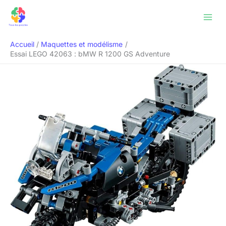
Aller
Rechercher
au
contenu
Accueil
Maquettes et modélisme
Essai LEGO 42063 : bMW R 1200 GS Adventure