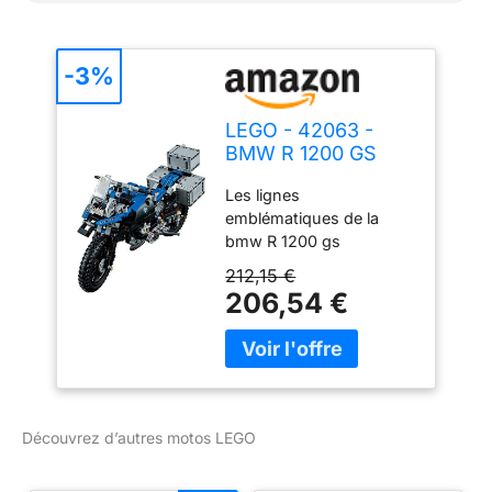
-3%
LEGO - 42063 -
BMW R 1200 GS
Adventure
Les lignes
emblématiques de la
bmw R 1200 gs
Adventure sont à
212,15 €
construire avec ce
206,54 €
modèle lego Technic 2-
en-1 hautement détaillé,
comprenant diverses
caractéristiques et
fonctions. Découvre la
bmw R 1200 gs
Découvrez d’autres motos LEGO
Adventure ! Les lignes
emblématiques de la