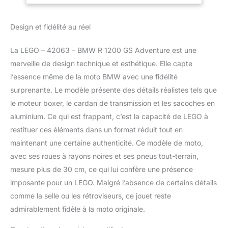
fonctions. Découvre la
bmw R 1200 gs
Design et fidélité au réel
Adventure ! Les lignes
emblématiques de la
La LEGO – 42063 – BMW R 1200 GS Adventure est une
bmw R 1200 gs
merveille de design technique et esthétique. Elle capte
Adventure sont à
construire avec ce
l’essence même de la moto BMW avec une fidélité
modèle lego Technic 2-
surprenante. Le modèle présente des détails réalistes tels que
en-1 hautement détaillé,
le moteur boxer, le cardan de transmission et les sacoches en
comprenant diverses
aluminium. Ce qui est frappant, c’est la capacité de LEGO à
caractéristiques et
fonctions.
restituer ces éléments dans un format réduit tout en
maintenant une certaine authenticité. Ce modèle de moto,
avec ses roues à rayons noires et ses pneus tout-terrain,
mesure plus de 30 cm, ce qui lui confère une présence
imposante pour un LEGO. Malgré l’absence de certains détails
comme la selle ou les rétroviseurs, ce jouet reste
admirablement fidèle à la moto originale.