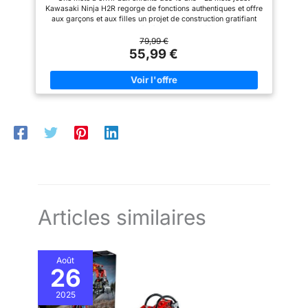
Modèle à Construire, Favorise le Jeu en
construction relaxant avec la
gamme de sets LEGO Technic
Kawasaki Ninja H2R regorge de fonctions authentiques et offre
Autonomie 42170
collection de véhicules LEGO
(vendus séparément), intégrant
aux garçons et aux filles un projet de construction gratifiant
Technic pour adultes
des mouvements et des
Une maquette de moto à l’échelle 1:8 – Créée avec un
mécanismes réalistes
impressionnant souci du détail, cette réplique de moto
79,99 €
INSTRUCTIONS EN 3D –
Kawasaki inclut une béquille permettant aux enfants d’exposer
55,99 €
Découvrez les instructions
facilement la moto de ce set à collectionner De nombreux
numériques de l’application
détails réalistes – Cette réplique de moto inclut une direction,
LEGO Builder, où les enfants
une suspension, une boîte à 2 vitesses, un moteur 4 cylindres
peuvent zoomer, faire pivoter
articulé et un turbocompresseur Éléments décorés – Élément
les modèles en 3D, suivre leur
spécialement créé pour le pare-brise, qui s’orne d’une
progression et enregistrer leurs
décoration personnalisée, et logo Kawasaki apposé sur les
sets
deux côtés du réservoir de carburant de la moto jouet Une
superbe moto à offrir aux enfants – Ce jouet de construction est
une belle idée de cadeau à offrir aux garçons et aux filles qui
aiment les véhicules et les jouets impressionnants Aide à la
construction – Découvrez les instructions de l’application LEGO
Builder, où les enfants peuvent zoomer, faire pivoter leurs
modèles en 3D, suivre leur progression et enregistrer leurs
modèles à construire de construction
Articles similaires
Août
26
2025