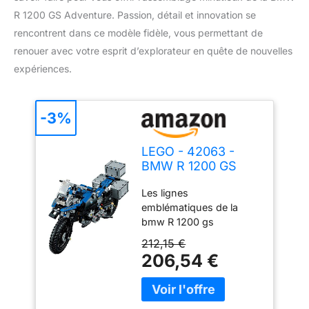
R 1200 GS Adventure. Passion, détail et innovation se
rencontrent dans ce modèle fidèle, vous permettant de
renouer avec votre esprit d’explorateur en quête de nouvelles
expériences.
-3%
LEGO - 42063 -
BMW R 1200 GS
Adventure
Les lignes
emblématiques de la
bmw R 1200 gs
Adventure sont à
212,15 €
construire avec ce
206,54 €
modèle lego Technic 2-
en-1 hautement détaillé,
comprenant diverses
caractéristiques et