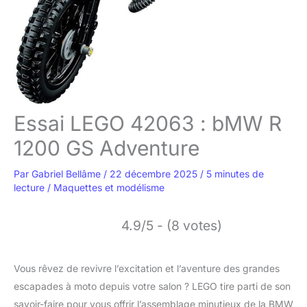
Essai LEGO 42063 : bMW R
1200 GS Adventure
Par
Gabriel Bellâme
/
22 décembre 2025
/
5 minutes de
lecture
/
Maquettes et modélisme
4.9/5 - (8 votes)
Vous rêvez de revivre l’excitation et l’aventure des grandes
escapades à moto depuis votre salon ? LEGO tire parti de son
savoir-faire pour vous offrir l’assemblage minutieux de la BMW