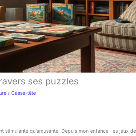
travers ses puzzles
ure
/
Casse-tête
ant stimulante qu’amusante. Depuis mon enfance, les jeux de