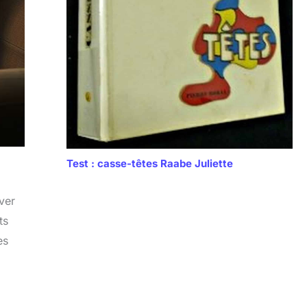
Test : casse-têtes Raabe Juliette
ver
ts
es