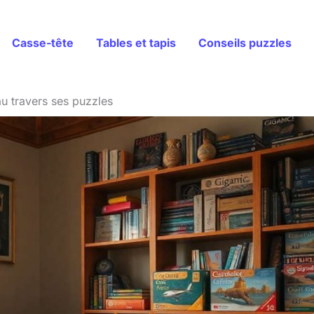
Casse-tête
Tables et tapis
Conseils puzzles
au travers ses puzzles