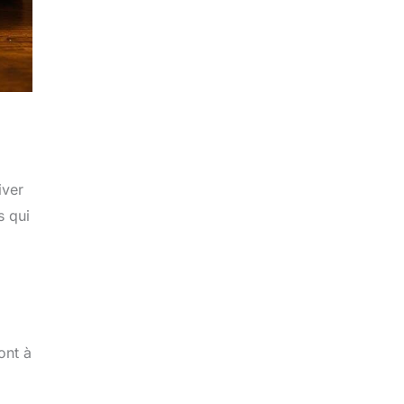
iver
s qui
ont à