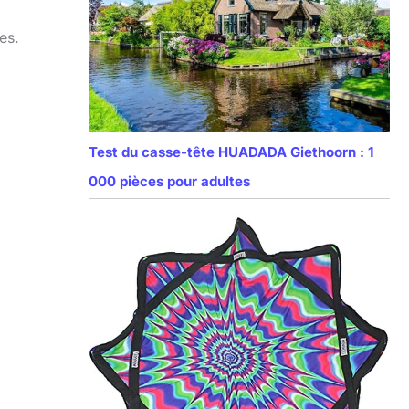
es.
Test du casse-tête HUADADA Giethoorn : 1
000 pièces pour adultes