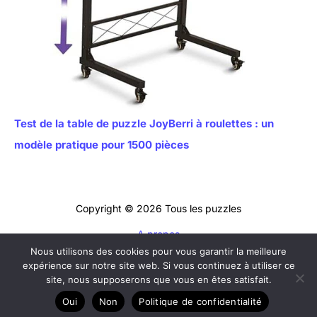
Test de la table de puzzle JoyBerri à roulettes : un
modèle pratique pour 1500 pièces
Copyright © 2026 Tous les puzzles
A propos
Nous utilisons des cookies pour vous garantir la meilleure
Contact
expérience sur notre site web. Si vous continuez à utiliser ce
Mentions légales
site, nous supposerons que vous en êtes satisfait.
Politique de confidentialité
Oui
Non
Politique de confidentialité