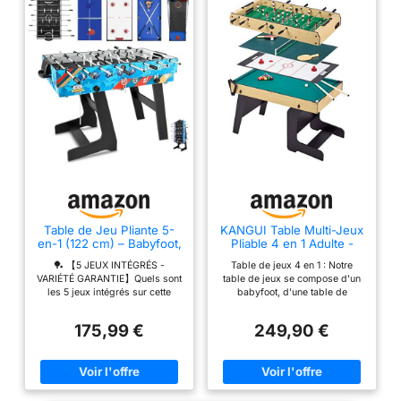
Table de Jeu Pliante 5-
KANGUI Table Multi-Jeux
en-1 (122 cm) – Babyfoot,
Pliable 4 en 1 Adulte -
Airhockey Tisch, Table
Baby-Foot - Billard - Ping
🏓 【5 JEUX INTÉGRÉS -
Table de jeux 4 en 1 : Notre
de Billard, Tennis de
Pong - Hockey
VARIÉTÉ GARANTIE】Quels sont
table de jeux se compose d'un
Table, Basketball – pour
les 5 jeux intégrés sur cette
babyfoot, d'une table de
2-4 Adultes, Structure
table de jeux ? Le babyfoot,
hockey, d'un billard et d'une
MDF, Scoreboard Manuel
l'air-hockey, le billard, le tennis
table de ping-pong. Idéal pour
– Salon, Fête, Loisirs
175,99 €
249,90 €
de table et le basketball sur une
passer de supers moments
seule table – idéal pour des
Rangement facile : La table est
parties variées entre amis, sans
pliable et verrouillable afin
changer de place. 🏓
d'optimiser l'encombrement lors
【CHANGEMENT RAPIDE &
du rangement. Les plateaux de
RANGEMENT】Comment
jeu sont facilement