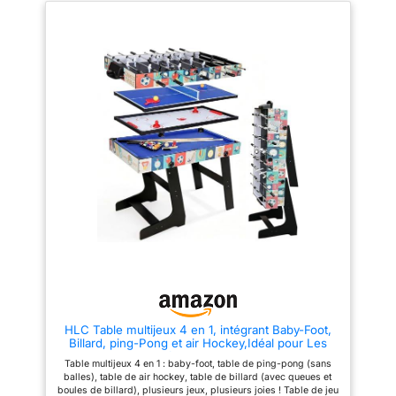
fonctionne le changement de
interchangeables entre eux
mode ? Le design à plateaux
Accessoires inclus : Babyfoot :
superposés permet de changer
3 balles, 22 joueurs, 2
facilement les plateaux de jeu
marqueurs, Billard : 2 queues
pour un passage instantané
36'' (92cm), 1 set billes de
d'une discipline à l'autre. Une
billard, 2 craies, 1 triangle, Ping
fois la partie terminée, pliage à
Pong : 3 balles de ping pong, 1
plat : cette table multijeux se
filet de ping pong, 2 raquettes
range discrètement dans un
de ping pong, Hockey : 2
placard ou au sous-sol, parfait
palets(ø 5 cm), 2 poussoirs (ø
pour les appartements
6,8 cm) Matière : panneau de
modernes. 🏓
fibres à densité moyenne,
【CONSTRUCTION STABLE &
barres télescopiques en acier
DURABLE】La table multi jeux
chromé, poignées du babyfoot
est-elle durable ? Construction
en PVC noir Dimensions
robuste avec pieds
horizontales : L135,2 x l71 (110
antidérapants et tiges
avec poignées) x H87cm -
métalliques lisses avec
Dimensions verticales : L110 x
poignées antidérapantes –
l48 x H167cm - Poids net : 46kg
assure un contrôle précis et une
- Poids brut : 52kg
stabilité garantie même lors de
duels animés. 🏓 【EXPÉRIENCE
DE JEU IMMERSIVE】Qu'est-ce
qui fait la différence ?
HLC Table multijeux 4 en 1, intégrant Baby-Foot,
Comptage pratique des points,
Billard, ping-Pong et air Hockey,Idéal pour Les
buts conformes aux règles et
Adultes et Les Enfants, il constitue Le Cadeau
surfaces de haute qualité pour
Table multijeux 4 en 1 : baby-foot, table de ping-pong (sans
Parfait.
un glissement fluide des balles
balles), table de air hockey, table de billard (avec queues et
et des palets – véritable
boules de billard), plusieurs jeux, plusieurs joies ! Table de jeu