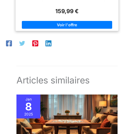
sensation de compétition à la
pliable：Après utilisation, elle peut être facilement pliée et
maison. 🏓 【IDÉAL POUR
rangée contre le mur, économisant ainsi de l'espace et
TOUTES LES OCCASIONS】
159,99 €
embellissant votre environnent. Babyfoot robuste : Conçu avec
Pour quelles occasions cette
un panneau de fibres de densité moyenne (MDF) de haute
table est-elle idéale ? Soirées
qualité et un tube en fer noir, garantissant une stabilité et une
salon entre amis, fêtes
résistance sans vibration, offrant une expérience de jeu
d'anniversaire, week-ends
durable. Changer de jeu en un clin d'œil : déposez votre jeu de
détente en maison de vacances
société préféré sur la table et embarquez avec vos proches
ou jours de pluie à la maison –
pour des moments de convivialité. Restez l'esprit vif et
la table de jeu 5-en-1 apporte
laissez-vous porter par les joies de l'instant présent ! Choix de
variété et moments conviviaux
cadeau parfait : que ce soit entre adultes ou enfants, offert à
pour 2-4 personnes, prête à
des amis ou à des proches, c'est un cadeau tout à fait
l'emploi à tout moment.
irréprochable.
Articles similaires
Jan
8
2025