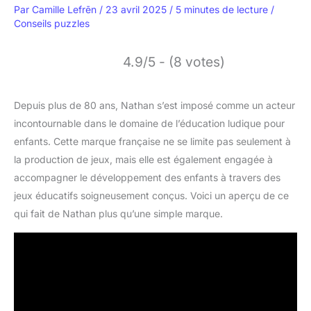
Par
Camille Lefrēn
/
23 avril 2025
/
5 minutes de lecture
/
Conseils puzzles
4.9/5 - (8 votes)
Depuis plus de 80 ans, Nathan s’est imposé comme un acteur
incontournable dans le domaine de l’éducation ludique pour
enfants. Cette marque française ne se limite pas seulement à
la production de jeux, mais elle est également engagée à
accompagner le développement des enfants à travers des
jeux éducatifs soigneusement conçus. Voici un aperçu de ce
qui fait de Nathan plus qu’une simple marque.