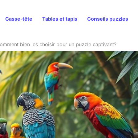
Casse-tête
Tables et tapis
Conseils puzzles
omment bien les choisir pour un puzzle captivant?