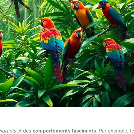
ibrants
et des
comportements fascinants
. Par exemple, le