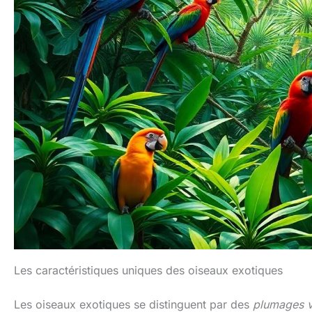
Les caractéristiques uniques des oiseaux exotiques
Les oiseaux exotiques se distinguent par des
plumages v