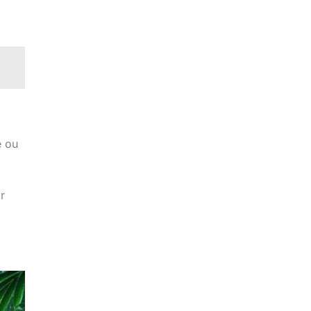
e ou
r