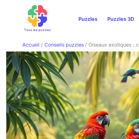
Aller
au
Puzzles
Puzzles 3D
contenu
Accueil
Conseils puzzles
Oiseaux exotiques : c