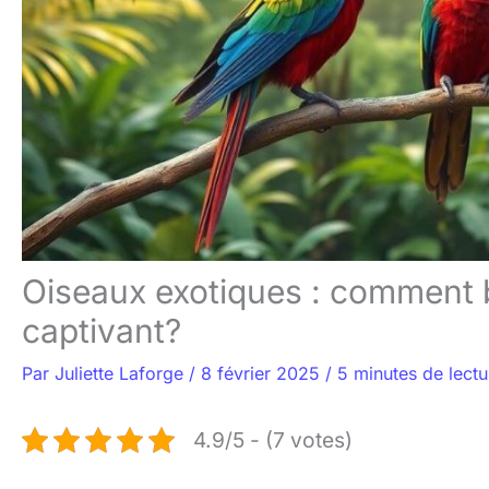
Oiseaux exotiques : comment b
captivant?
Par
Juliette Laforge
/
8 février 2025
/
5 minutes de lectu
4.9/5 - (7 votes)