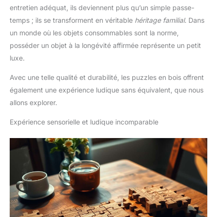
entretien adéquat, ils deviennent plus qu’un simple passe-
temps ; ils se transforment en véritable
héritage familial
. Dans
un monde où les objets consommables sont la norme,
posséder un objet à la longévité affirmée représente un petit
luxe.
Avec une telle qualité et durabilité, les puzzles en bois offrent
également une expérience ludique sans équivalent, que nous
allons explorer.
Expérience sensorielle et ludique incomparable