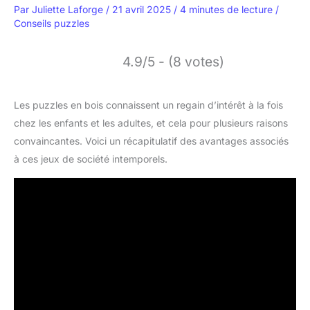
Par
Juliette Laforge
/
21 avril 2025
/
4 minutes de lecture
/
Conseils puzzles
4.9/5 - (8 votes)
Les puzzles en bois connaissent un regain d’intérêt à la fois
chez les enfants et les adultes, et cela pour plusieurs raisons
convaincantes. Voici un récapitulatif des avantages associés
à ces jeux de société intemporels.