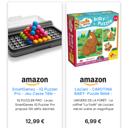
SmartGames - IQ Puzzler
Lisciani - CAROTINA
Pro - Jeu Casse Tête -
BABY- Puzzle Bébé :
Jeu de Réflexion - 120
Animaux de La Forêt - 6
IQ PUZZLER PRO : Le jeu
UNIVERS DE LA FORÊT : Le
Défis en 2D et 3D - 3
Puzzles de 4 Pièces
SmartGames IQ Puzzler Pro
coffret "La Forêt" de Lisciani
Modes de Jeu - Coffret
Colorées - Pour Enfants
propose 120 défis déclinés
met en scène un magnifique
pour Les Voyages - 1
de 1 à 4 ans - 14 x 14 Cm
sous trois modes de jeu,
thème forestier, avec des
Joueur - A Partir de 6
- Jeux de Réflexion
proposant aussi bien des défis
illustrations détaillées d'arbres,
Ans
Éducatifs et Amusants à
12,99 €
6,99 €
en 2D qu'en 3D! JEU DE
d'animaux, et de la flore
Découvrir
SOCIETE : Deux grilles,
caractéristiques de la forêt