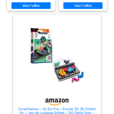
rectangulaire à l'intérieur du
DIFFERENTS PUZZLES : Ce jeu
coffret et diagonale à l'extérieur,
propose 6 puzzles différents
proposent des défis en 2D alors
de 4 pièces chacun pour rendre
que la grille ajourée au centre
le montage intéressant et
du rectangle propose des défis
stimulant. Votre bébé va bien
de forme pyramidale en 3D
s'amuser ! DE QUALITE :
uniques. JEU POUR VOYAGES :
Fabriqué avec des matériaux de
Trois jeux en un pour ce coffret
haute qualité, ces puzzles sont
compact idéal pour les
conçus pour durer et résister à
voyages. Un jeu casse-tête
une utilisation répétée. Ils sont
pour des enfants et des adultes
en carton très épais JEU
! A partir de 6 ans. JEU
EDUCATIF : Ces puzzles
EDUCATIF : Ce jeu stimule les
peuvent aider à développer des
compétences cognitives
compétences telles que la
suivantes : concentration,
coordination main-œil, la
intelligence spatiale, logique,
résolution de problèmes, la
planification et résolution de
patience et la concentration
problèmes. CONTENU : 1 coffret
POUR ENFANTS : Ce coffret
de jeu avec couvercle, 12
convient aux enfants de 1 à 4
pièces colorées, 1 règle de jeu,
ans. Il contient 6 puzzles de 4
120 défis et leurs solutions.
pièces chacun et les
instructions pour comprendre
les attentes
SmartGames – IQ Six Pro – Puzzle 2D 3D Enfant
8+ – Jeu de Logique Enfant – 120 Défis Solo –