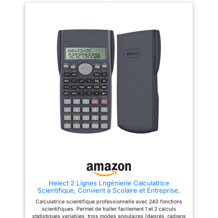
meilleure prise en main
NOUVEAU : Mises à jour
régulières du système
d’exploitation pour ajouter de
nouvelles fonctionnalités
Programmation en langage
Python
Helect 2 Lignes Lngénierie Calculatrice
Scientifique, Convient à Scolaire et Entreprise,
Noir
Calculatrice scientifique professionnelle avec 240 fonctions
scientifiques. Permet de traiter facilement 1 et 2 calculs
statistiques variables, trois modes angulaires (degrés, radians