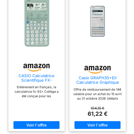
CASIO Calculatrice
Casio GRAPH35+EII
Scientifique FX-
Calculatrice Graphique
92PLUSCOLLEGE
Entièrement en français, la
Offre de remboursement de 14€
calculatrice fx-92+ Collège a
valable pour un achat du 15 avril
été conçue pour les
au 31 octobre 2026 (détails
programmes du collège.
dans le visuel produit) Conçue
pour le programme scolaire
104,15 €
français, la CASIO Graph 35+E
61,22 €
II est N°1* au lycée Ecran 8
lignes avec écriture naturelle en
2D Nouveau design plus fin et
plus ergonomique pour une