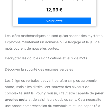
et diplômés) ainsi que des modes de notation
scientifique/technique Écran large HD à 12 chiffres. L'écran sur
12,99 €
2 lignes affiche simultanément les entrées et les résultats.
Fonctionne efficacement et ne fait aucune erreur Design
ergonomique et offre une prise en main confortable. Touches
attrayantes, chiffres clairs et résistant aux rayures Une boîte de
protection coulissante robuste couvre les deux côtés de la
calculatrice. Protège les boutons et le corps de l'appareil
Contenu de la livraison : 1 calculatrice scientifique, 1 manuel
Les idées mathématiques ne sont qu’un aspect des mystères.
d'utilisation
Explorons maintenant un domaine où le langage et le jeu de
mots ouvrent de nouvelles portes.
Décrypter les doubles significations et jeux de mots
Découvrir la subtilité des énigmes verbales
Les énigmes verbales peuvent paraître simples au premier
abord, mais elles dissimulent souvent des niveaux de
complexité subtils. Pour y réussir, il faut être capable de
jouer
avec les mots
et de saisir leurs doubles sens. Cela nécessite
une bonne compréhension du vocabulaire et une capacité à