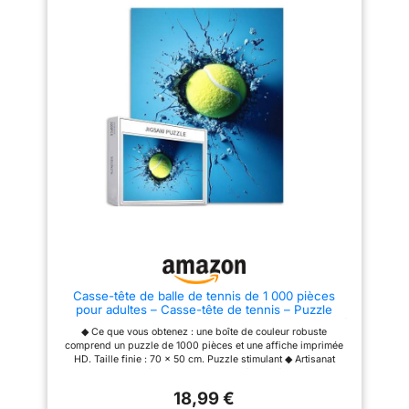
Casse-tête de balle de tennis de 1 000 pièces
pour adultes – Casse-tête de tennis – Puzzle
sportif – Jeux d'activités familiales – Puzzle coloré
◆ Ce que vous obtenez : une boîte de couleur robuste
pour décoration d'intérieur – 68,6 x 50,8 cm
comprend un puzzle de 1000 pièces et une affiche imprimée
HD. Taille finie : 70 x 50 cm. Puzzle stimulant ◆ Artisanat
exquis : chaque pièce est un coup de génie, méticuleusement
conçue pour créer une image d'une beauté exceptionnelle et de
18,99 €
détails complexes. Chaque pièce de puzzle est fabriquée à