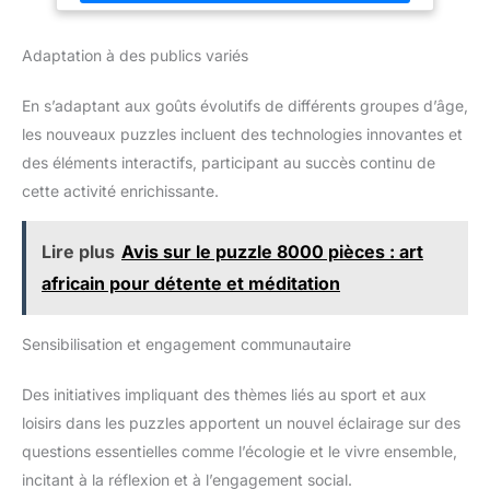
famille ✔ Cadeau idéal : Si vous êtes à la recherche de
quelque chose de spécial comme cadeau, ne manquez pas ce
beau puzzle, qui est un excellent cadeau pour tous ceux qui
Adaptation à des publics variés
aiment les puzzles. Cadeau parfait pour un anniversaire, une
remise de diplôme, Noël, Thanksgiving, etc. ✔ Décor unique
pour la maison : Vous pouvez l'encadrer et décorer votre salon
En s’adaptant aux goûts évolutifs de différents groupes d’âge,
ou votre chambre une fois terminé. Ces puzzles difficiles pour
adultes de peinture ajoutent une touche de beauté artistique à
les nouveaux puzzles incluent des technologies innovantes et
n'importe quel espace et apportent une atmosphère vibrante
aux environs
des éléments interactifs, participant au succès continu de
cette activité enrichissante.
Lire plus
Avis sur le puzzle 8000 pièces : art
africain pour détente et méditation
Sensibilisation et engagement communautaire
Des initiatives impliquant des thèmes liés au sport et aux
loisirs dans les puzzles apportent un nouvel éclairage sur des
questions essentielles comme l’écologie et le vivre ensemble,
incitant à la réflexion et à l’engagement social.