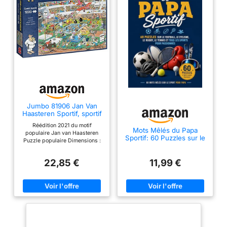
Jumbo 81906 Jan Van
Haasteren Sportif, sportif
! Puzzle de 1000 pièces
Réédition 2021 du motif
Mots Mêlés du Papa
populaire Jan van Haasteren
Sportif: 60 Puzzles sur le
Puzzle populaire Dimensions :
Football, le Cyclisme, le
68 x 49 cm Puzzle de 1000
Rugby, le Tennis et tous
pièces
les Sports pour
22,85 €
11,99 €
Passionnés