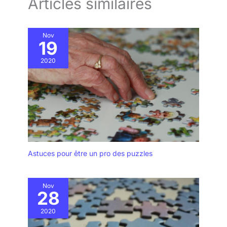
Articles similaires
Nov
19
2020
Astuces pour être un pro des puzzles
Nov
28
2020