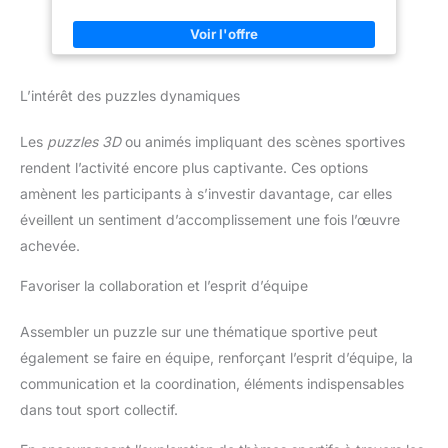
partir de carton de puzzle recyclé. En outre, chaque pièce de
puzzle (1000 pièces) est découpée avec précision pour
garantir un ajustement parfait ◆ Amusez-vous : les puzzles
peuvent vous calmer et vous permettre de profiter du plaisir
des puzzles. Vous pouvez également jouer à des puzzles avec
votre famille, vos amis et vos enfants pour rapprocher la
L’intérêt des puzzles dynamiques
relation entre les membres de la famille, améliorer la capacité
manuelle et augmenter la réflexion du puzzle. ◆ Cadeau parfait
: si vous êtes à la recherche d'un cadeau spécial, ne manquez
Les
puzzles 3D
ou animés impliquant des scènes sportives
pas ce merveilleux puzzle, c'est un excellent cadeau pour les
personnes qui aiment les puzzles. Un cadeau parfait pour un
rendent l’activité encore plus captivante. Ces options
anniversaire, une remise de diplôme, Noël, Thanksgiving, la
Saint-Valentin, Pâques, etc. ◆ Décoration d'intérieur élégante :
amènent les participants à s’investir davantage, car elles
lorsque vous avez terminé, vous pouvez l'encadrer et décorer
votre salon ou votre chambre. Cette peinture puzzle rigide pour
éveillent un sentiment d’accomplissement une fois l’œuvre
adultes ajoute une touche de beauté artistique à n'importe quel
achevée.
espace et apporte une atmosphère vibrante à l'environnement
environnant.
Favoriser la collaboration et l’esprit d’équipe
Assembler un puzzle sur une thématique sportive peut
également se faire en équipe, renforçant l’esprit d’équipe, la
communication et la coordination, éléments indispensables
dans tout sport collectif.