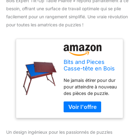
Bois Expert Tilt-Up Table Pliante » répond parfaitement à ce
besoin, offrant une surface de travail optimale qui se plie
facilement pour un rangement simplifié. Une vraie révolution
pour toutes les amatrices de puzzles !
Bits and Pieces
Casse-tête en Bois
Expert Tilt-Up Table
Ne jamais étirer pour dur
Pliante Jigsaw
pour atteindre à nouveau
Puzzle Accessoires
des pièces de puzzle.
de Table se Plie
Pop les pieds de support
pour Le Rangement
renforcé pour une table
Facile
libre ou placer à plat sur
une table de votre
propre. Notre table tilt-up
Un design ingénieux pour les passionnés de puzzles
exclusif conçu sur
mesure propose une