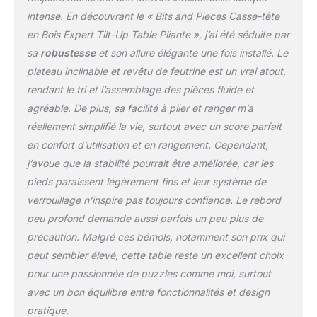
cm x 67 cm x 9 cm et
intense. En découvrant le « Bits and Pieces Casse-tête
fixe avec une tige
en Bois Expert Tilt-Up Table Pliante », j’ai été séduite par
métallique, pour stocker
à plat sous un canapé ou
sa
robustesse
et son allure élégante une fois installé. Le
dans un placard.
plateau inclinable et revêtu de feutrine est un vrai atout,
rendant le tri et l’assemblage des pièces fluide et
agréable. De plus, sa facilité à plier et ranger m’a
réellement simplifié la vie, surtout avec un score parfait
en confort d’utilisation et en rangement. Cependant,
j’avoue que la stabilité pourrait être améliorée, car les
pieds paraissent légèrement fins et leur système de
verrouillage n’inspire pas toujours confiance. Le rebord
peu profond demande aussi parfois un peu plus de
précaution. Malgré ces bémols, notamment son prix qui
peut sembler élevé, cette table reste un excellent choix
pour une passionnée de puzzles comme moi, surtout
avec un bon équilibre entre fonctionnalités et design
pratique.