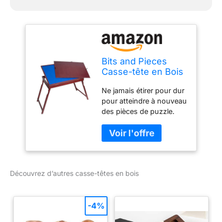
Bits and Pieces
Casse-tête en Bois
Expert Tilt-Up Table
Ne jamais étirer pour dur
Pliante Jigsaw
pour atteindre à nouveau
Puzzle Accessoires
des pièces de puzzle.
de Table se Plie
Pop les pieds de support
pour Le Rangement
renforcé pour une table
Facile
libre ou placer à plat sur
une table de votre
propre. Notre table tilt-up
Découvrez d’autres casse-têtes en bois
exclusif conçu sur
mesure propose une
généreuse surface de
travail 64cm x 86cm
-4%
pour accueillir standards