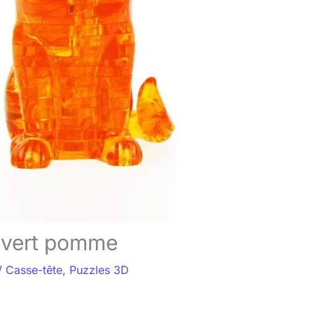
l vert pomme
/
Casse-tête
,
Puzzles 3D