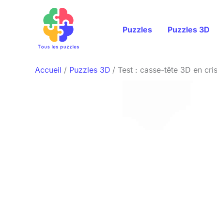
Aller
au
Puzzles
Puzzles 3D
contenu
Accueil
Puzzles 3D
Test : casse-tête 3D en cr