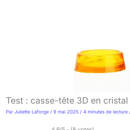
Test : casse-tête 3D en crista
Par
Juliette Laforge
/
9 mai 2025
/
4 minutes de lecture
4.9/5 - (8 votes)