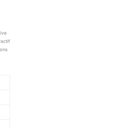
tive
actif
ions