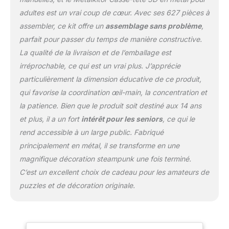
sont plus adaptées aux
adultes est un vrai coup de cœur. Avec ses 627 pièces à
personnes âgées de 14
assembler, ce kit offre un
assemblage sans problème
,
ans et plus. Détails du
parfait pour passer du temps de manière constructive.
produit : l'image vive de
guêpes composée de
La qualité de la livraison et de l’emballage est
nombreuses pièces de
irréprochable, ce qui est un vrai plus. J’apprécie
haute précision, couplée
particulièrement la dimension éducative de ce produit,
à l'humanisation. Le
qui favorise la coordination œil-main, la concentration et
design du support lui
permet d'être placé
la patience. Bien que le produit soit destiné aux 14 ans
n'importe où comme
et plus, il a un fort
intérêt pour les seniors
, ce qui le
décoration, ou comme
rend accessible à un large public. Fabriqué
votre propre lampe
principalement en métal, il se transforme en une
autonome. 🎁 Décoration
de chambre et cadeau
magnifique décoration steampunk une fois terminé.
parfait : Vous cherchez
C’est un excellent choix de cadeau pour les amateurs de
une décoration sur le
puzzles et de décoration originale.
thème du steampunk ?
Style steampunk unique :
c'est un choix idéal pour
les cadeaux