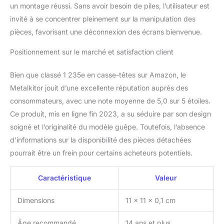
un montage réussi. Sans avoir besoin de piles, l’utilisateur est
thème du steampunk ?
Style steampunk unique :
invité à se concentrer pleinement sur la manipulation des
c'est un choix idéal pour
pièces, favorisant une déconnexion des écrans bienvenue.
les cadeaux
d'anniversaire, de Saint-
Positionnement sur le marché et satisfaction client
Valentin, de
Thanksgiving, en
Bien que classé 1 235e en casse-têtes sur Amazon, le
particulier pour ceux qui
Metalkitor jouit d’une excellente réputation auprès des
aiment l'assemblage, les
insectes animaux, le
consommateurs, avec une note moyenne de 5,0 sur 5 étoiles.
style steampunk. C'est
Ce produit, mis en ligne fin 2023, a su séduire par son design
un excellent choix pour
soigné et l’originalité du modèle guêpe. Toutefois, l’absence
les décorations ou les
d’informations sur la disponibilité des pièces détachées
décorations telles que le
pourrait être un frein pour certains acheteurs potentiels.
salon, la chambre, le
café. Fond de création :
les guêpes du monde
Caractéristique
Valeur
steampunk ont changé
leurs habitudes, elles ne
Dimensions
11 x 11 x 0,1 cm
sont plus un puissant
guerrier, elles sont
Âge recommandé
14 ans et plus