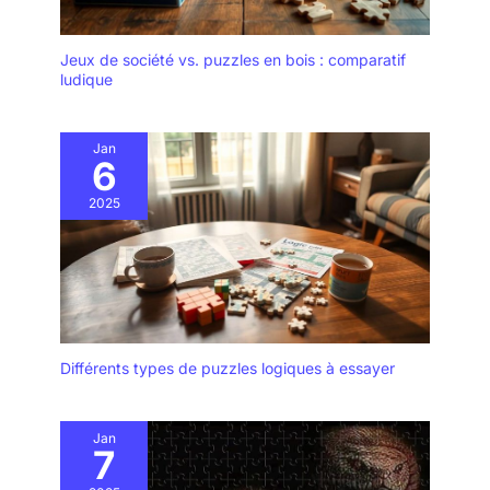
Jeux de société vs. puzzles en bois : comparatif
ludique
Jan
6
2025
Différents types de puzzles logiques à essayer
Jan
7