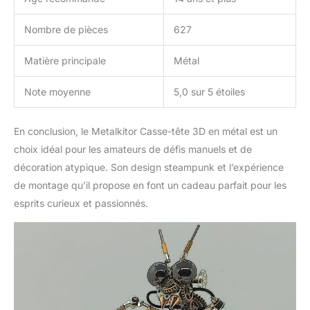
devenues des adeptes
de la lumière. Contenu : 1
Nombre de pièces
627
kit d'assemblage
mécanique de guêpes, 1
Matière principale
Métal
outil de montage, 1
manuel (français non
garanti).
Note moyenne
5,0 sur 5 étoiles
En conclusion, le Metalkitor Casse-tête 3D en métal est un
choix idéal pour les amateurs de défis manuels et de
décoration atypique. Son design steampunk et l’expérience
de montage qu’il propose en font un cadeau parfait pour les
esprits curieux et passionnés.