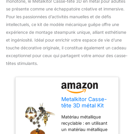
monotone, le Metalkitor Casse-tête 3D en métal pour adultes
se présente comme une échappatoire créative et immersive.
Pour les passionnées d’activités manuelles et de défis
intellectuels, ce kit de modèle mécanique guêpe offre une
expérience de montage steampunk unique, alliant esthétisme
et ingéniosité. Idéal pour enrichir votre espace de vie d’une
touche décorative originale, il constitue également un cadeau
exceptionnel pour ceux qui partagent votre amour des casse-
têtes stimulants.
Metalkitor Casse-
tête 3D métal Kit
guêpe steampunk
Matériau métallique
Assemblage
recyclable : en utilisant
artisanal Décoration
un matériau métallique
chambre Cadeau