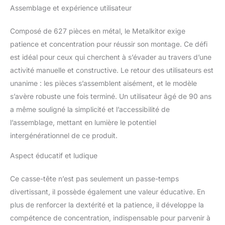
Assemblage et expérience utilisateur
assemblée avec des vis
selon les instructions
(français non garanti).
Composé de 627 pièces en métal, le Metalkitor exige
Les pièces du produit
patience et concentration pour réussir son montage. Ce défi
sont plus adaptées aux
est idéal pour ceux qui cherchent à s’évader au travers d’une
personnes âgées de 14
activité manuelle et constructive. Le retour des utilisateurs est
ans et plus. Détails du
unanime : les pièces s’assemblent aisément, et le modèle
produit : l'image vive de
guêpes composée de
s’avère robuste une fois terminé. Un utilisateur âgé de 90 ans
nombreuses pièces de
a même souligné la simplicité et l’accessibilité de
haute précision, couplée
l’assemblage, mettant en lumière le potentiel
à l'humanisation. Le
intergénérationnel de ce produit.
design du support lui
permet d'être placé
Aspect éducatif et ludique
n'importe où comme
décoration, ou comme
votre propre lampe
Ce casse-tête n’est pas seulement un passe-temps
autonome. 🎁 Décoration
divertissant, il possède également une valeur éducative. En
de chambre et cadeau
plus de renforcer la dextérité et la patience, il développe la
parfait : Vous cherchez
compétence de concentration, indispensable pour parvenir à
une décoration sur le