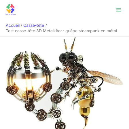
Aller
Rechercher
au
contenu
Accueil
Casse-tête
Test casse-tête 3D Metalkitor : guêpe steampunk en métal