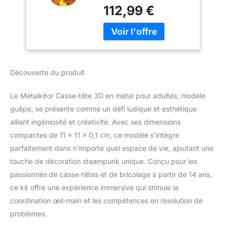
de haute qualité (acier
parfait
112,99 €
inoxydable + fer +
cuivre), nous avons
réutilisé des engrenages,
des engrenages, des
rivets, des anneaux en
cuivre, des tuyaux et des
Découverte du produit
pièces de machines, et
décorés avec des pièces
Le Metalkitor Casse-tête 3D en métal pour adultes, modèle
métalliques et électriques
(comme des boulons,
guêpe, se présente comme un défi ludique et esthétique
des écrous, etc. ), un
alliant ingéniosité et créativité. Avec ses dimensions
modèle de guêpe
compactes de 11 x 11 x 0,1 cm, ce modèle s’intègre
mécanique cool
parfaitement dans n’importe quel espace de vie, ajoutant une
composé d'une
touche de décoration steampunk unique. Conçu pour les
combinaison exquise.
Expérience de montage :
passionnés de casse-têtes et de bricolage à partir de 14 ans,
627 pièces, 4 à 5 heures
ce kit offre une expérience immersive qui stimule la
d'expérience de montage
coordination œil-main et les compétences en résolution de
gratuite, pas besoin du
problèmes.
tout. La colle doit
seulement être