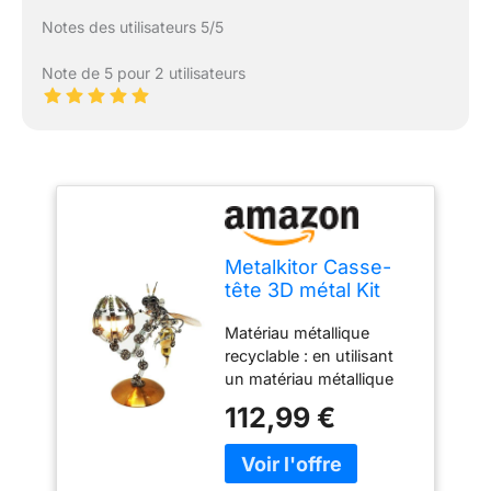
Notes des utilisateurs 5/5
Note de 5 pour 2 utilisateurs
Metalkitor Casse-
tête 3D métal Kit
guêpe steampunk
Matériau métallique
Assemblage
recyclable : en utilisant
artisanal Décoration
un matériau métallique
chambre Cadeau
de haute qualité (acier
parfait
112,99 €
inoxydable + fer +
cuivre), nous avons
réutilisé des engrenages,