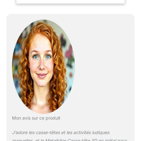
des engrenages, des
rivets, des anneaux en
cuivre, des tuyaux et des
pièces de machines, et
décorés avec des pièces
métalliques et électriques
(comme des boulons,
des écrous, etc. ), un
modèle de guêpe
mécanique cool
composé d'une
combinaison exquise.
Expérience de montage :
627 pièces, 4 à 5 heures
d'expérience de montage
gratuite, pas besoin du
tout. La colle doit
seulement être
Mon avis sur ce produit
assemblée avec des vis
selon les instructions
J’adore les casse-têtes et les activités ludiques
(français non garanti).
Les pièces du produit
manuelles, et le Metalkitor Casse-tête 3D en métal pour