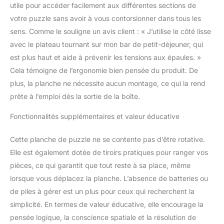
grands tiroirs coulissants
utile pour accéder facilement aux différentes sections de
peuvent être utilisés pour
votre puzzle sans avoir à vous contorsionner dans tous les
classer les puzzles par
sens. Comme le souligne un avis client : « J’utilise le côté lisse
couleur/section. Ces
tiroirs disposent d'un
avec le plateau tournant sur mon bar de petit-déjeuner, qui
séparateur en forme de
est plus haut et aide à prévenir les tensions aux épaules. »
croix pour empêcher les
Cela témoigne de l’ergonomie bien pensée du produit. De
pièces de puzzle de
plus, la planche ne nécessite aucun montage, ce qui la rend
tomber, même
prête à l’emploi dès la sortie de la boîte.
lorsqu'elles sont
maintenues à un angle.
Fonctionnalités supplémentaires et valeur éducative
La planche de puzzle
avec tiroirs rend le
processus de résolution
Cette planche de puzzle ne se contente pas d’être rotative.
de puzzle plus efficace et
Elle est également dotée de tiroirs pratiques pour ranger vos
facile. 1500 pièces : les
pièces, ce qui garantit que tout reste à sa place, même
tables de puzzle ropoda
lorsque vous déplacez la planche. L’absence de batteries ou
pour adultes mesurent
88,9 x 66 cm, pouvant
de piles à gérer est un plus pour ceux qui recherchent la
accueillir jusqu'à 1 500
simplicité. En termes de valeur éducative, elle encourage la
pièces de puzzle,
pensée logique, la conscience spatiale et la résolution de
parfaites pour les