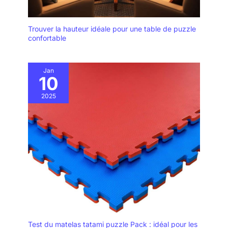
puzzle ininterrompue et sûre. Cadeau de Noël pour votre bien-
aimé ou vous-même : pour les fêtes telles que Noël, Hanouka,
Thanksgiving, Pâques ou même les occasions non religieuses
Trouver la hauteur idéale pour une table de puzzle
telles que le Nouvel An, les anniversaires ou les réunions de
confortable
famille, cette table puzzle est un cadeau universellement
recherché pour les adultes et les enfants de tous âges.
Transformez votre expérience de puzzle avec notre table
innovante et organisée — idéale pour les amateurs de puzzles
occasionnels et les passionnés.
Jan
10
2025
Test du matelas tatami puzzle Pack : idéal pour les