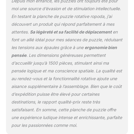
Depuis mon enfance, les puzzles ont toujours été pour
et lisse de la table de
moi une source d’évasion et de stimulation intellectuelle.
puzzle avec tiroirs est
En testant la planche de puzzle rotative ropoda, j’ai
facile à nettoyer. Tiroirs
découvert un produit qui répond parfaitement à mes
de tri et durables : quatre
grands tiroirs coulissants
attentes.
Sa légèreté et sa facilité de déplacement
en
peuvent être utilisés pour
font un allié idéal pour mes séances de puzzle, réduisant
classer les puzzles par
les tensions aux épaules grâce à une
ergonomie bien
couleur/section. Ces
pensée
. Les dimensions généreuses permettent
tiroirs disposent d'un
séparateur en forme de
d’accueillir jusqu’à 1500 pièces, stimulant ainsi ma
croix pour empêcher les
pensée logique et ma conscience spatiale. La qualité est
pièces de puzzle de
au rendez-vous et la fonctionnalité rotative ajoute une
tomber, même
aisance supplémentaire à l’assemblage. Bien que le coût
lorsqu'elles sont
maintenues à un angle.
d’expédition puisse être élevé pour certaines
La planche de puzzle
destinations, le rapport qualité-prix reste très
avec tiroirs rend le
satisfaisant. En somme, cette planche de puzzle offre
processus de résolution
une expérience ludique intense et enrichissante, parfaite
de puzzle plus efficace et
facile. 1500 pièces : les
pour les passionnées comme moi.
tables de puzzle ropoda