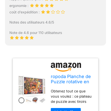
ergonomie :
coût d’expédition :
Notes des utilisateurs 4.6/5
Note de 4.6 pour 110 utilisateurs
ropoda Planche de
Puzzle rotative en
Plastique avec
Obtenez tout ce que
tiroirs et Couvercle,
vous voulez : ce plateau
Planche de Puzzle
de puzzle avec tiroirs
Portable, Planche
dispose d'une surface
de Puzzle