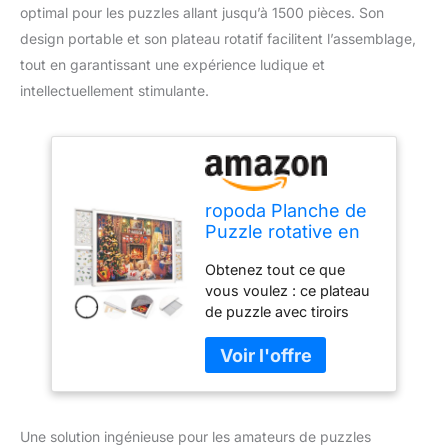
optimal pour les puzzles allant jusqu’à 1500 pièces. Son
design portable et son plateau rotatif facilitent l’assemblage,
tout en garantissant une expérience ludique et
intellectuellement stimulante.
ropoda Planche de
Puzzle rotative en
Plastique avec
Obtenez tout ce que
tiroirs et Couvercle,
vous voulez : ce plateau
Planche de Puzzle
de puzzle avec tiroirs
Portable, Planche
dispose d'une surface
de Puzzle
blanche très adaptable et
inclinable, Plateau
d'une surface
de Puzzle Rotatif de
antidérapante en feutre
1500 pièces, 88,9 x
pour l'inclinaison. Il
66 cm, Table de
Une solution ingénieuse pour les amateurs de puzzles
comprend un Lasy