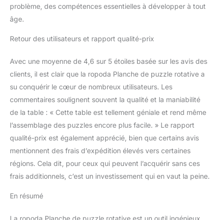
problème, des compétences essentielles à développer à tout
amateurs de puzzles qui
âge.
aiment s'attaquer à des
puzzles plus grands. La
Retour des utilisateurs et rapport qualité-prix
table de puzzle est
vraiment un choix de
cadeau idéal. ropoda
Avec une moyenne de 4,6 sur 5 étoiles basée sur les avis des
Help : la satisfaction du
clients, il est clair que la ropoda Planche de puzzle rotative a
client est notre première
su conquérir le cœur de nombreux utilisateurs. Les
priorité. Si vous avez des
commentaires soulignent souvent la qualité et la maniabilité
questions, n'hésitez pas
à nous contacter et nous
de la table : « Cette table est tellement géniale et rend même
sommes prêts à vous
l’assemblage des puzzles encore plus facile. » Le rapport
aider.
qualité-prix est également apprécié, bien que certains avis
mentionnent des frais d’expédition élevés vers certaines
régions. Cela dit, pour ceux qui peuvent l’acquérir sans ces
frais additionnels, c’est un investissement qui en vaut la peine.
En résumé
La ropoda Planche de puzzle rotative est un outil ingénieux