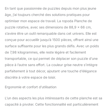
Susan à tourner, un
support inclinable et un
En tant que passionnée de puzzles depuis mon plus jeune
tapis de couverture de
âge, j’ai toujours cherché des solutions pratiques pour
puzzle en feutre. Design
optimiser mon espace de travail. La ropoda Planche de
léger et surface lisse : ne
puzzle rotative, avec ses dimensions de 88,9 x 66 cm,
pesant que 4,4 kg, la
planche de puzzle
s’avère être un outil remarquable dans cet univers. Elle est
ropoda est fabriquée en
conçue pour accueillir jusqu’à 1500 pièces, offrant ainsi une
bois dur de qualité
surface suffisante pour les plus grands défis. Avec un poids
supérieure, en plastique
de 7,98 kilogrammes, elle reste légère et facilement
ABS et en aluminium, ce
qui la rend plus robuste
transportable, ce qui permet de déplacer son puzzle d’une
et plus durable que les
pièce à l’autre sans effort. La couleur grise neutre s’intègre
planches en bois
parfaitement à tout décor, ajoutant une touche d’élégance
traditionnelles. Facile à
discrète à votre espace de loisir.
transporter et à déplacer.
La surface imperméable
Ergonomie et confort d’utilisation
et lisse de la table de
puzzle avec tiroirs est
L’un des aspects les plus intéressants de cette planche est sa
facile à nettoyer. Tiroirs
de tri et durables : quatre
capacité à pivoter. Cette fonctionnalité est particulièrement