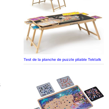
Test de la planche de puzzle pliable Tektalk
s