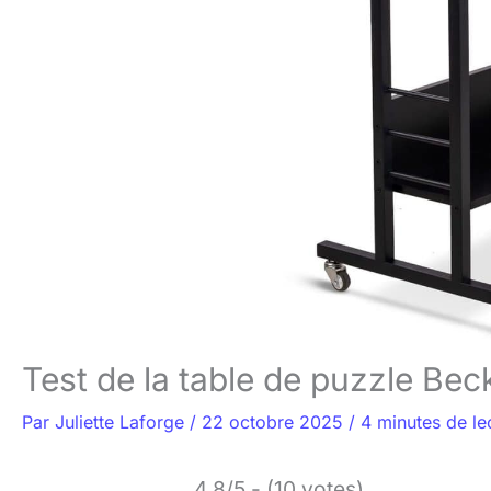
Test de la table de puzzle Be
Par
Juliette Laforge
/
22 octobre 2025
/
4 minutes de le
4.8/5 - (10 votes)