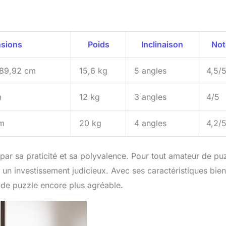
sions
Poids
Inclinaison
Not
 89,92 cm
15,6 kg
5 angles
4,5/
m
12 kg
3 angles
4/5
cm
20 kg
4 angles
4,2/
par sa praticité et sa polyvalence. Pour tout amateur de pu
 un investissement judicieux. Avec ses caractéristiques bien
 de puzzle encore plus agréable.