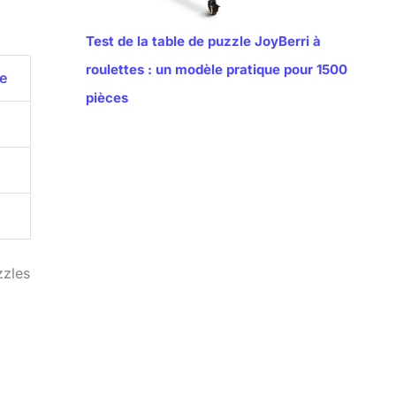
Test de la table de puzzle JoyBerri à
roulettes : un modèle pratique pour 1500
e
pièces
5
5
zzles