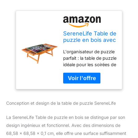
SereneLife Table de
puzzle en bois avec
6 tiroirs de
L'organisateur de puzzle
rangement
parfait : la table de puzzle
coulissants
idéale pour les soirées de
amovibles et pieds
jeux en famille est
pliables, plateau
arrivée. Il est conçu pour
lisse, surface de
créer un moyen efficace
travail en panneau
et agréable d'assembler
de fibres et bois
votre puzzle et mesure
dur renforcé, pour
Conception et design de la table de puzzle SereneLife
68,6 x 88,9 cm et peut
jeux et
stocker jusqu'à 1500
pièces de puzzle Profitez
La SereneLife Table de puzzle en bois se distingue par son
des jeux avec la famille :
design ingénieux et fonctionnel. Avec des dimensions de
fabriquée en bois de pin
68,58 x 68,58 x 0,1 cm, elle offre une surface suffisamment
avec du bois dur