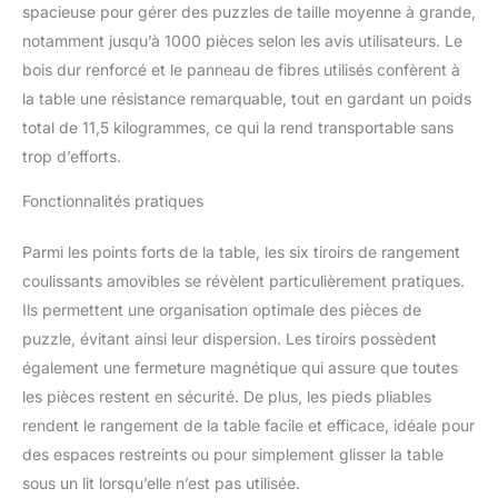
spacieuse pour gérer des puzzles de taille moyenne à grande,
renforcé durable et des
fibres de bois avec des
notamment jusqu’à 1000 pièces selon les avis utilisateurs. Le
poignées découpées
bois dur renforcé et le panneau de fibres utilisés confèrent à
pour un accès facile et
la table une résistance remarquable, tout en gardant un poids
une surface de travail
total de 11,5 kilogrammes, ce qui la rend transportable sans
lisse en panneau de
fibres, la table de puzzle
trop d’efforts.
durera plus longtemps et
Fonctionnalités pratiques
dépassera les attentes
Éducatif et excellent pour
tous : la table de puzzle
Parmi les points forts de la table, les six tiroirs de rangement
est adaptée pour les
coulissants amovibles se révèlent particulièrement pratiques.
enfants et les adultes. La
Ils permettent une organisation optimale des pièces de
table de puzzle est
puzzle, évitant ainsi leur dispersion. Les tiroirs possèdent
également idéale pour les
amateurs de puzzle ou
également une fermeture magnétique qui assure que toutes
pour enseigner aux
les pièces restent en sécurité. De plus, les pieds pliables
enfants l'art et la
rendent le rangement de la table facile et efficace, idéale pour
stratégie de résoudre,
des espaces restreints ou pour simplement glisser la table
assembler et organiser
des puzzles Pieds
sous un lit lorsqu’elle n’est pas utilisée.