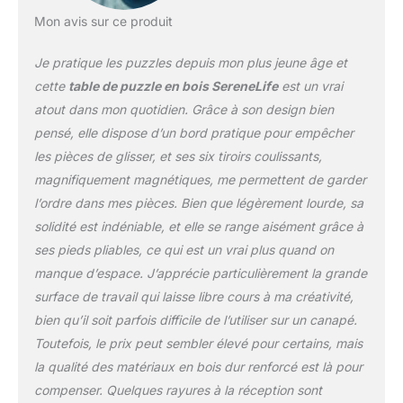
dépassera les attentes
Éducatif et excellent pour
Mon avis sur ce produit
tous : la table de puzzle
est adaptée pour les
Je pratique les puzzles depuis mon plus jeune âge et
enfants et les adultes. La
cette
table de puzzle en bois SereneLife
est un vrai
table de puzzle est
atout dans mon quotidien. Grâce à son design bien
également idéale pour les
pensé, elle dispose d’un bord pratique pour empêcher
amateurs de puzzle ou
pour enseigner aux
les pièces de glisser, et ses six tiroirs coulissants,
enfants l'art et la
magnifiquement magnétiques, me permettent de garder
stratégie de résoudre,
l’ordre dans mes pièces. Bien que légèrement lourde, sa
assembler et organiser
solidité est indéniable, et elle se range aisément grâce à
des puzzles Pieds
pliables pour une
ses pieds pliables, ce qui est un vrai plus quand on
utilisation plus facile :
manque d’espace. J’apprécie particulièrement la grande
équipée de pieds pliables
surface de travail qui laisse libre cours à ma créativité,
qui le rendent plus facile
bien qu’il soit parfois difficile de l’utiliser sur un canapé.
à ranger ou à transporter
n'importe où et n'importe
Toutefois, le prix peut sembler élevé pour certains, mais
quand, la table de puzzle
la qualité des matériaux en bois dur renforcé est là pour
est idéale en particulier
compenser. Quelques rayures à la réception sont
pour ceux qui aiment