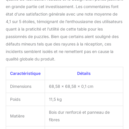
stocker les pièces de
en grande partie cet investissement. Les commentaires font
puzzle restantes pour les
état d’une satisfaction générale avec une note moyenne de
sessions futures
4,1 sur 5 étoiles, témoignant de l’enthousiasme des utilisateurs
quant à la praticité et l’utilité de cette table pour les
passionnés de puzzles. Bien que certains aient souligné des
défauts mineurs tels que des rayures à la réception, ces
incidents semblent isolés et ne remettent pas en cause la
qualité globale du produit.
Caractéristique
Détails
Dimensions
68,58 x 68,58 x 0,1 cm
Poids
11,5 kg
Bois dur renforcé et panneau de
Matière
fibres