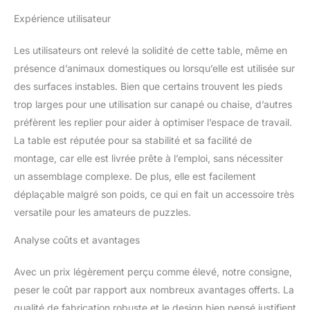
pliables pour une
Expérience utilisateur
utilisation plus facile :
équipée de pieds pliables
qui le rendent plus facile
Les utilisateurs ont relevé la solidité de cette table, même en
à ranger ou à transporter
présence d’animaux domestiques ou lorsqu’elle est utilisée sur
n'importe où et n'importe
des surfaces instables. Bien que certains trouvent les pieds
quand, la table de puzzle
trop larges pour une utilisation sur canapé ou chaise, d’autres
est idéale en particulier
pour ceux qui aiment
préfèrent les replier pour aider à optimiser l’espace de travail.
avoir leurs soirées de jeu
La table est réputée pour sa stabilité et sa facilité de
à l'intérieur ou à
montage, car elle est livrée prête à l’emploi, sans nécessiter
l'extérieur Rangement
un assemblage complexe. De plus, elle est facilement
pour vos pièces de
puzzle : la table est
déplaçable malgré son poids, ce qui en fait un accessoire très
également livrée avec 6
versatile pour les amateurs de puzzles.
tiroirs de rangement
coulissants avec
Analyse coûts et avantages
fermetures magnétiques,
où vous pouvez
Avec un prix légèrement perçu comme élevé, notre consigne,
organiser, stocker et trier
peser le coût par rapport aux nombreux avantages offerts. La
les pièces de puzzle par
qualité de fabrication robuste et le design bien pensé justifient
formes plus facilement et