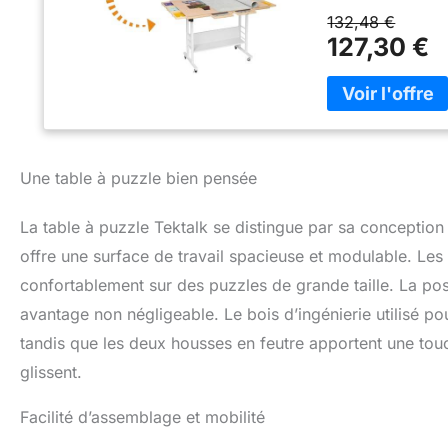
500 pièces de puz
132,48 €
famille ou vos ami
127,30 €
cm pour s'adapter 
fatiguer la colon
pochettes en feu
feutre qui convie
votre jeu inachev
coquins. 8 tiroirs
Une table à puzzle bien pensée
tiroirs qui vous p
et vous assurer un
espace supplément
La table à puzzle Tektalk se distingue par sa conception
Également équipé 
offre une surface de travail spacieuse et modulable. Les
n'importe où, immo
confortablement sur des puzzles de grande taille. La possi
Construit avec un
P2, robuste et dur
avantage non négligeable. Le bois d’ingénierie utilisé p
assurer un confor
tandis que les deux housses en feutre apportent une touc
détaillé et les a
avec la qualité de
glissent.
Facilité d’assemblage et mobilité