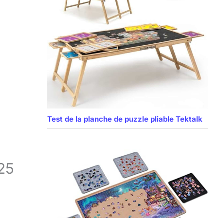
Test de la planche de puzzle pliable Tektalk
025