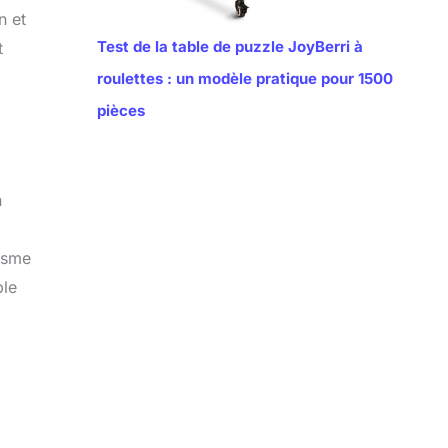
n et
Test de la table de puzzle JoyBerri à
t
roulettes : un modèle pratique pour 1500
pièces
n
iasme
ble