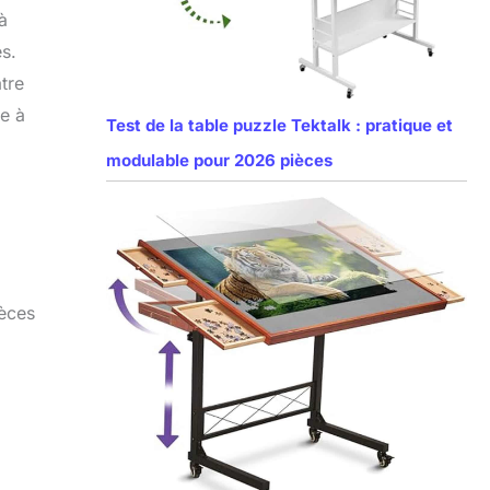
à
s.
atre
le à
Test de la table puzzle Tektalk : pratique et
modulable pour 2026 pièces
ièces