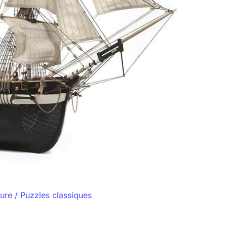
ture
/
Puzzles classiques