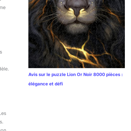
sme
s
dèle.
Avis sur le puzzle Lion Or Noir 8000 pièces :
élégance et défi
Les
s.
son.