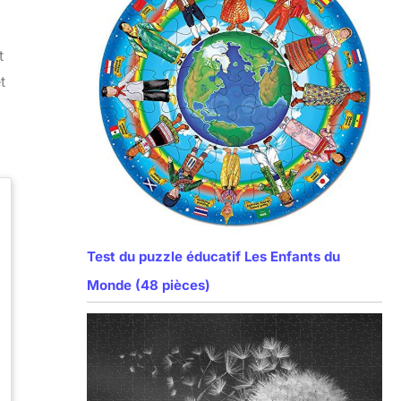
t
t
Test du puzzle éducatif Les Enfants du
Monde (48 pièces)