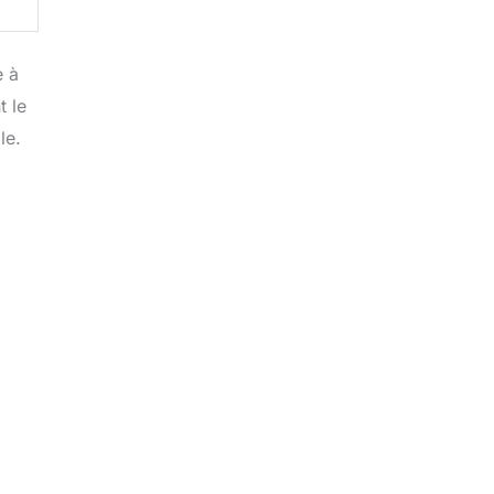
e à
 le
le.