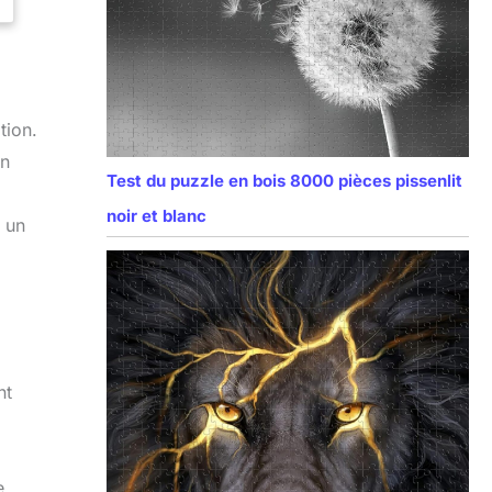
tion.
on
Test du puzzle en bois 8000 pièces pissenlit
noir et blanc
, un
nt
e