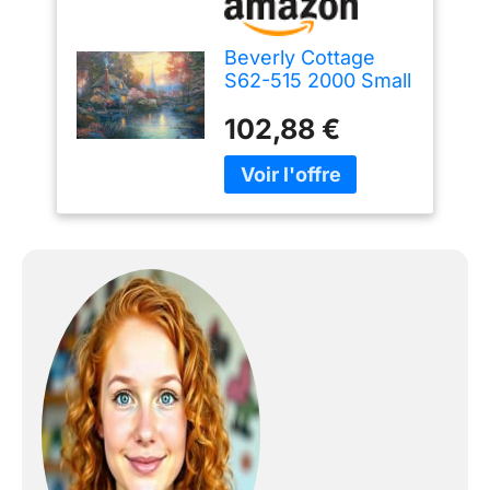
Beverly Cottage
S62-515 2000 Small
Fragrant Flower
102,88 €
Piece (Japan
Import)