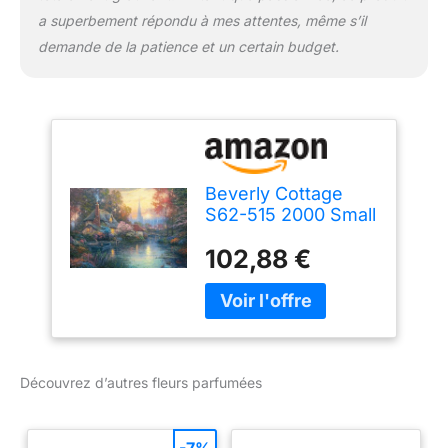
a superbement répondu à mes attentes, même s’il
demande de la patience et un certain budget.
Beverly Cottage
S62-515 2000 Small
Fragrant Flower
102,88 €
Piece (Japan
Import)
Découvrez d’autres fleurs parfumées