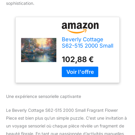
sophistication.
Beverly Cottage
S62-515 2000 Small
Fragrant Flower
102,88 €
Piece (Japan
Import)
Une expérience sensorielle captivante
Le Beverly Cottage S62-515 2000 Small Fragrant Flower
Piece est bien plus qu’un simple puzzle. C’est une invitation à
un voyage sensoriel où chaque pièce révèle un fragment de
beauté florale. En tant que passionnée d’activités manuelles,