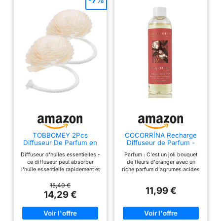
-7%
TOBBOMEY 2Pcs
COCORRÍNA Recharge
Diffuseur De Parfum en
Diffuseur de Parfum -
Fleurs Artificielles pour
Fleur d'oranger 200ml
Diffuseur d'huiles essentielles -
Parfum : C'est un joli bouquet
Décoration DIY Fleurs De
Huile parfumée pour
ce diffuseur peut absorber
de fleurs d'oranger avec un
Fragrance pour
diffuseur à Roseau
l'huile essentielle rapidement et
riche parfum d'agrumes acides
Aromathérapie Et
Parfum d'ambiance pour
sent bon, ces fleurs sont utiles,
et de fleurs diverses.
Décorations Intérieures
Chambre à Coucher,
diffuseur pour voiture Diffuseur
Indépendamment des notes
15,40 €
Salle de Bain, Bureau,
11,99 €
- ce sont de bons choix pour les
florales, l'arôme extrêmement
14,29 €
Maison déco
personnes qui souhaitent
rafraîchissant et légèrement
rafraîchir l'air de leurs pièces,
acidulé est plutôt vif et
diffuseurs Remplaçables - vous
optimiste. Taille : 200ml de