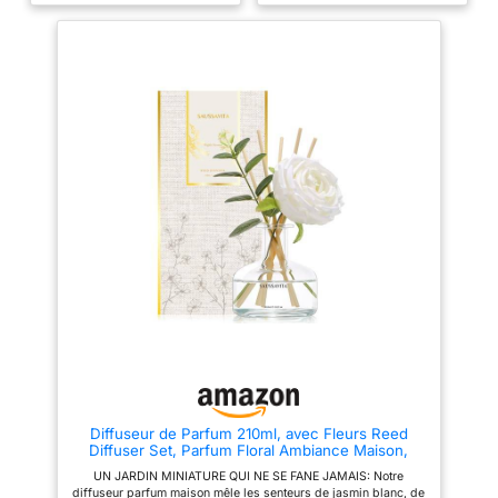
pouvez les utiliser comme
mélange d'huiles essentielles.
accessoire dans votre cuisine,
Qualité supérieure : La recharge
votre , votre salon et d'autres
d'huile parfumée Cocorrína est
endroits, diffuseurs d'arômes
une huile de parfum de
de fleurs Diffuseur d'arômes de
première qualité conçue pour
voiture - beau et unique, fait une
imprégner votre espace de vie
superbe décoration,
d'un parfum captivant et
embellissez votre maison avec
rafraîchissant. Soulagement du
ces fleurs exquises, diffuseurs
stress : La recharge d'huile est
d'arômes Améliore l'esthétique
composée d'un mélange
globale de n'importe quel
d'huiles essentielles naturelles,
espace : ajoute une touche
qui s'associent pour créer un
d'élégance et de beauté à
arôme unique et vivifiant qui
n'importe quelle pièce ,
peut aider à améliorer votre
diffuseur pour intérieur,
humeur et à réduire le stress.
Longue durée : Le parfum de la
recharge d'huile parfumée
Cocorrína est durable, et peut
fournir à votre maison un
parfum délicieux pendant 90
jours.Parfait. Parfait pour vous,
votre famille et vos amis pour
toutes les occasions, y compris
les vacances, la Saint-Valentin,
les anniversaires, les
pendaisons de crémaillère, les
Diffuseur de Parfum 210ml, avec Fleurs Reed
dîners et les cadeaux de
Diffuser Set, Parfum Floral Ambiance Maison,
remerciement.
Decoration pour Chambre, Salon, Salle de Bain,
UN JARDIN MINIATURE QUI NE SE FANE JAMAIS: Notre
Bureau
diffuseur parfum maison mêle les senteurs de jasmin blanc, de