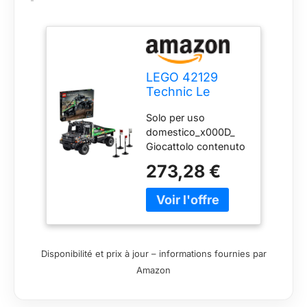
LEGO 42129
Technic Le
Camion d’Essai
Solo per uso
4x4 Mercedes-
domestico_x000D_
Benz Zetros,
Giocattolo contenuto
Voiture
all'interno_x000D_
Télécommandée,
273,28 €
Non mirare agli occhi
Camion Jouet,
o al viso
Contrôle Via
Application
Disponibilité et prix à jour – informations fournies par
Amazon