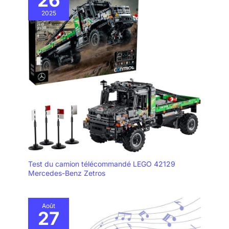
26
2025
Test du camion télécommandé LEGO 42129
Mercedes-Benz Zetros
Août
27