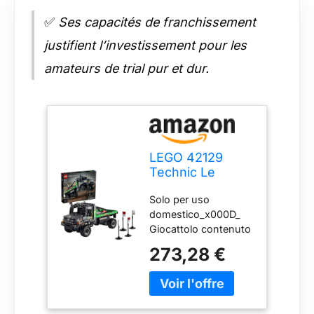
✅
Ses capacités de franchissement
justifient l’investissement pour les
amateurs de trial pur et dur.
LEGO 42129
Technic Le
Camion d’Essai
Solo per uso
4x4 Mercedes-
domestico_x000D_
Benz Zetros,
Giocattolo contenuto
Voiture
all'interno_x000D_
Télécommandée,
273,28 €
Non mirare agli occhi
Camion Jouet,
o al viso
Contrôle Via
Application