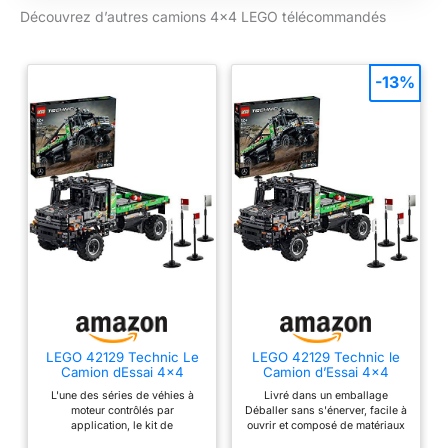
Découvrez d’autres camions 4×4 LEGO télécommandés
-13%
LEGO 42129 Technic Le
LEGO 42129 Technic le
Camion dEssai 4x4
Camion d’Essai 4x4
Mercedes-Benz Zetros,
Mercedes-Benz Zetros,
L'une des séries de véhies à
Livré dans un emballage
Voiture Telecommandee,
Voiture Télécommandée,
moteur contrôlés par
Déballer sans s'énerver, facile à
Camion Jouet, Controle
Camion Jouet, Contrôle
application, le kit de
ouvrir et composé de matériaux
via Application
via Application
construction de camion
100 % recyclables La salle de