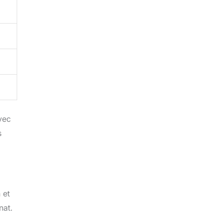
vec
s
 et
nat.