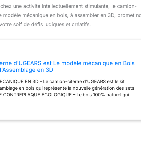
ez une activité intellectuellement stimulante, le camion-
. Ce modèle mécanique en bois, à assembler en 3D, promet n
otre soif de défis ludiques et créatifs.
terne d'UGEARS est Le modèle mécanique en Bois
 d’Assemblage en 3D
CANIQUE EN 3D – Le camion-citerne d'UGEARS est le kit
mblage en bois qui représente la nouvelle génération des sets
. LE CONTREPLAQUÉ ÉCOLOGIQUE – Le bois 100% naturel qui
es colorant et vernis, n’est pas traité d’aucuns agents nocifs.
uit d’après tous les standards de la sécurité et de la qualité. LE
UÉ – ce camion d'UGEARS a 594 détails qui en fait un des
liqués. C'est aussi le modèle mobile car notre camion peut rouler,
oté et accélérer juste comme il est réel. COLLE N'EST PAS
s n'avez pas besoin d'aucuns utils additionnels pour
odèle. La colle, la scie à métaux ou les batteries ne sont pas