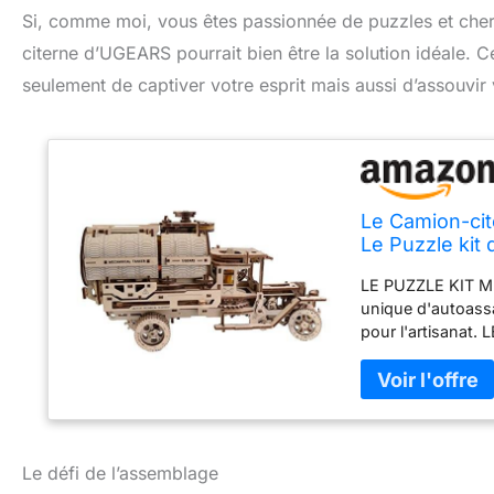
Si, comme moi, vous êtes passionnée de puzzles et cherch
citerne d’UGEARS pourrait bien être la solution idéale
seulement de captiver votre esprit mais aussi d’assouvir v
Le Camion-ci
Le Puzzle kit
LE PUZZLE KIT MÉ
unique d'autoassa
pour l'artisanat
n'est pas traité d
Notre kit est prod
MODÈLE SOPHISTIQ
sets le plus comp
déplacer, être pil
NÉCESSAIRE – vou
Le défi de l’assemblage
assembler notre m