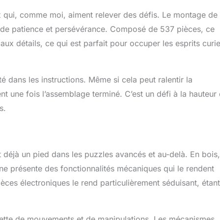
e exprimez les détails et commencez à créer ce chef-d’oeuvre.
 qui, comme moi, aiment relever des défis. Le montage de
T – Le Camion d’UGEARS est le meilleur cadeau pour ceux qui
nde patience et persévérance. Composé de 537 pièces, ce
smes, pour chacun qui veut tester sa force. Ce kit peut prendre
construire mais l’avantage en vaut la peine. Offrez-le aux ceux
ux détails, ce qui est parfait pour occuper les esprits curi
ur toutes les occasions.
 dans les instructions. Même si cela peut ralentir la
t une fois l’assemblage terminé. C’est un défi à la hauteur
s.
déjà un pied dans les puzzles avancés et au-delà. En bois,
rne présente des fonctionnalités mécaniques qui le rendent
èces électroniques le rend particulièrement séduisant, étant
palette de mouvements et de manipulations. Les mécanismes