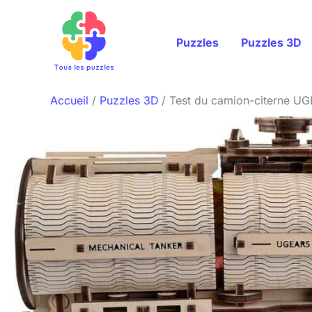
Aller
au
Puzzles
Puzzles 3D
contenu
Accueil
Puzzles 3D
Test du camion-citerne UG