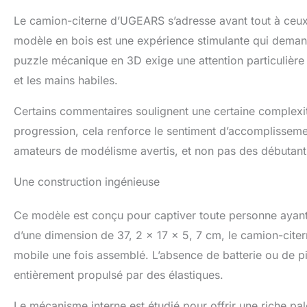
nécessaires. Just
Le camion-citerne d’UGEARS s’adresse avant tout à ceux
LE CADEAU PARFAI
modèle en bois est une expérience stimulante qui dema
aiment les mécani
du temps pour le 
puzzle mécanique en 3D exige une attention particulière a
qui vous aimez po
et les mains habiles.
Certains commentaires soulignent une certaine complexité
progression, cela renforce le sentiment d’accomplissemen
amateurs de modélisme avertis, et non pas des débutant
Une construction ingénieuse
Ce modèle est conçu pour captiver toute personne ayant 
d’une dimension de 37, 2 x 17 x 5, 7 cm, le camion-cite
mobile une fois assemblé. L’absence de batterie ou de pi
entièrement propulsé par des élastiques.
Le mécanisme interne est étudié pour offrir une riche 