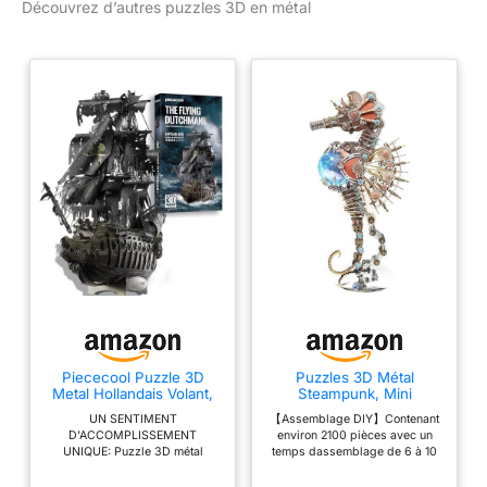
Découvrez d’autres puzzles 3D en métal
Piececool Puzzle 3D
Puzzles 3D Métal
Metal Hollandais Volant,
Steampunk, Mini
3D Puzzle Adulte
Maquettes Hippocampe
UN SENTIMENT
【Assemblage DIY】Contenant
Maquette Bateau de
Mécaniques Casse-tête à
D'ACCOMPLISSEMENT
environ 2100 pièces avec un
Pirate pour Acier
Assembler Bricolage
UNIQUE: Puzzle 3D métal
temps dassemblage de 6 à 10
Inoxydable, Tout en
Éducatif Décoratif
maquette a construirepour les
heures, le manuel dinstructions
Métal, 100% Restauration,
Cadeau de Collection
adolescents et les adultes à
est facile à suivre, vous