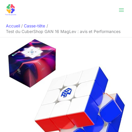
Aller
Rechercher
au
contenu
Accueil
Casse-tête
Test du CuberShop GAN 16 MagLev : avis et Performances