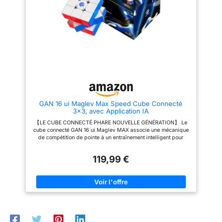
- Contrôle Absolu : La structure
résolution rapide ou le jeu
de support omnidirectionnel, le
occasionnel avec ce Speed
design ultra-léger et l'espace
Cube performant Construction
flexible réduisent les
Ultra-Légère et Réglage
frottements et éliminent les
Précision - Contrôle
blocages, garantissant des
Personnalisé : Expérimentez la
performances stables et fluides
synergie d'une construction
pendant la résolution rapide de
plume de 62 grammes et d'un
ce Speed Puzzle Cube
réglage numérique précis. Cette
Sensation Main Max - Réglage
combinaison vous permet
Personnalisable : Le système
d'affiner la tension et la réponse
de tension numérique de GAN
magnétique de ce Cube
offre 72 combinaisons
Magique Magnétique pour une
GAN 16 ui Maglev Max Speed Cube Connecté
facilement réglables, tandis que
sensation parfaitement
3x3, avec Application IA
le réglage magnétique libre sur
personnalisée, réduisant la
chaque coin et arête vous
fatigue tout en permettant des
【LE CUBE CONNECTÉ PHARE NOUVELLE GÉNÉRATION】 Le
permet de personnaliser la
rotations rapides et contrôlées
cube connecté GAN 16 ui Maglev MAX associe une mécanique
sensation de rotation de votre
Stabilité et Fluidité - Contrôle
de compétition de pointe à un entraînement intelligent pour
Cube de Vitesse Votre Marque
Absolu : La structure de support
aider les joueurs avancés à progresser avec une précision
de Confiance - Boutique
omnidirectionnel, le design
absolue. Le suivi des mouvements à haute fréquence, l'analyse
Officielle GAN Cube : Leader
ultra-creux et l'espace flexible
119,99 €
IA et la modélisation des performances transforment chaque
mondial du 3x3, la Boutique
travaillent ensemble pour
partie en données exploitables. 【ANALYSE DU JEU ET
GAN Cube vous offre les
minimiser les frottements et
CONSEILS PAR IA】 Allez bien au-delà du simple chronomètre
dernières innovations, l'accès à
éviter les blocages,
grâce à une analyse détaillée de vos mouvements, de votre
la communauté de fans et la
garantissant des performances
vitesse d'exécution (TPS) et de vos pauses. Les statistiques
possibilité de contribuer aux
stables et fluides pendant les
générées par l'intelligence artificielle et la reconstitution
futurs modèles. Bénéficiez
résolutions rapides de ce
panoramique 3D de vos résolutions vous aident à corriger vos
d'accessoires complets et d'un
Speed Puzzle Cube Votre
habitudes et à progresser rapidement. 【TECHNOLOGIE
support fiable tout au long de
Marque de Confiance -
MAGLEV ET 124 AIMANTS】 Équipé d'une matrice céleste de