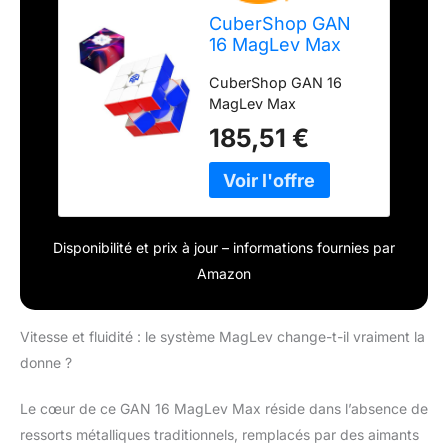
CuberShop GAN
16 MagLev Max
Speed Cube
CuberShop GAN 16
MagLev Max
185,51 €
Disponibilité et prix à jour – informations fournies par
Amazon
Vitesse et fluidité : le système MagLev change-t-il vraiment la
donne ?
Le cœur de ce GAN 16 MagLev Max réside dans l’absence de
ressorts métalliques traditionnels, remplacés par des aimants