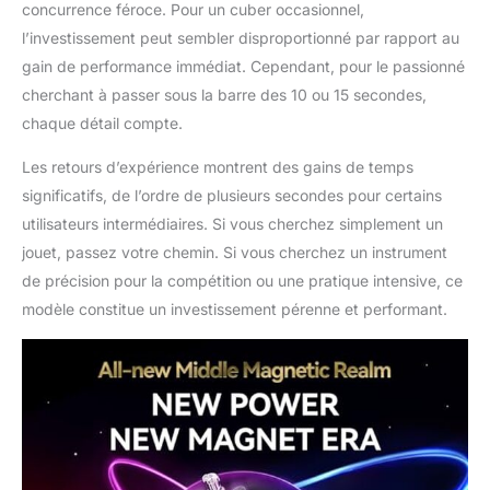
concurrence féroce. Pour un cuber occasionnel,
l’investissement peut sembler disproportionné par rapport au
gain de performance immédiat. Cependant, pour le passionné
cherchant à passer sous la barre des 10 ou 15 secondes,
chaque détail compte.
Les retours d’expérience montrent des gains de temps
significatifs, de l’ordre de plusieurs secondes pour certains
utilisateurs intermédiaires. Si vous cherchez simplement un
jouet, passez votre chemin. Si vous cherchez un instrument
de précision pour la compétition ou une pratique intensive, ce
modèle constitue un investissement pérenne et performant.