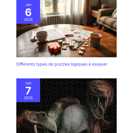
Jan
6
2025
Différents types de puzzles logiques à essayer
Jan
7
2025