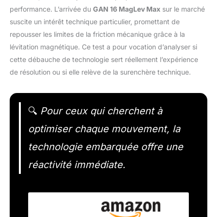
performance. L’arrivée du
GAN 16 MagLev Max
sur le marché
suscite un intérêt technique particulier, promettant de
repousser les limites de la friction mécanique grâce à la
lévitation magnétique. Ce test a pour vocation d’analyser si
cette débauche de technologie sert réellement l’expérience
de résolution ou si elle relève de la surenchère technique.
🔍
Pour ceux qui cherchent à
optimiser chaque mouvement, la
technologie embarquée offre une
réactivité immédiate.