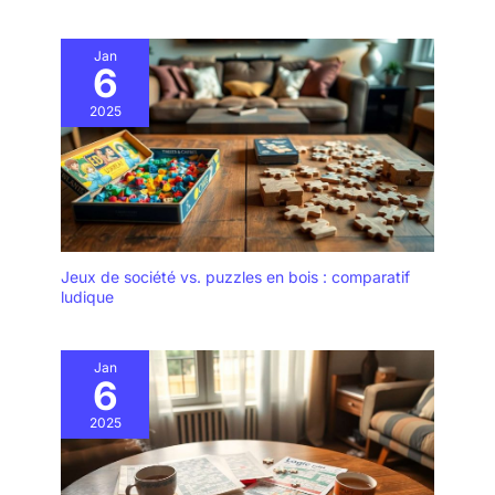
en bois pour adultes
sont un bon choix pour
Jan
les vacances de Noël, la
6
fête des pères, la Saint-
Valentin, la rentrée
2025
scolaire et autres.
Partagez la véritable joie
d'ingénierie des puzzles
3D avec vos proches
Jeux de société vs. puzzles en bois : comparatif
ludique
Jan
6
2025