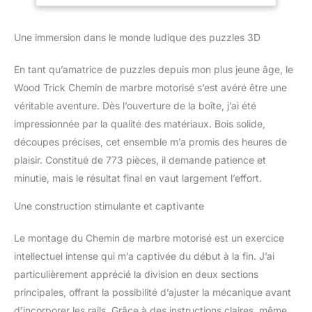
une fascinante
montagne russe en
Une immersion dans le monde ludique des puzzles 3D
marbre Le kit comprend
10 billes de verre et un
En tant qu’amatrice de puzzles depuis mon plus jeune âge, le
guide de montage illustré
étape par étape (français
Wood Trick Chemin de marbre motorisé s’est avéré être une
non garanti). Dimensions
véritable aventure. Dès l’ouverture de la boîte, j’ai été
: 43,4 x 40,6 x 39,6 cm
impressionnée par la qualité des matériaux. Bois solide,
Concept original : ce qui
découpes précises, cet ensemble m’a promis des heures de
fait ressortir ce puzzle en
plaisir. Constitué de 773 pièces, il demande patience et
bois marbré est sa forme
ronde inhabituelle, avec
minutie, mais le résultat final en vaut largement l’effort.
3 pistes – deux sur la
surface et une à
Une construction stimulante et captivante
l'intérieur du puzzle. Les
montagnes russes sont
Le montage du Chemin de marbre motorisé est un exercice
alimentées par un
intellectuel intense qui m’a captivée du début à la fin. J’ai
moteur électrique qui
particulièrement apprécié la division en deux sections
fonctionne avec 4 piles
AA 1,5 V (les piles ne
principales, offrant la possibilité d’ajuster la mécanique avant
sont pas incluses)
d’incorporer les rails. Grâce à des instructions claires, même