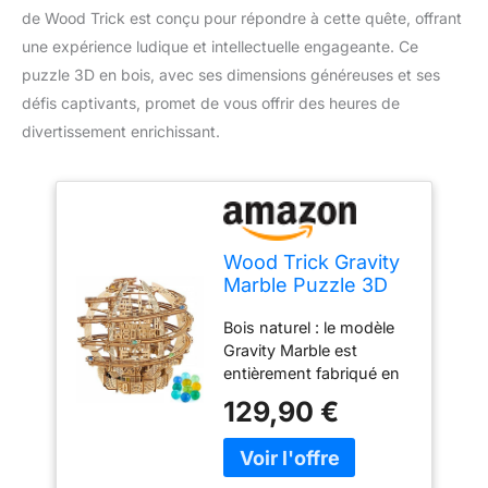
de Wood Trick est conçu pour répondre à cette quête, offrant
une expérience ludique et intellectuelle engageante. Ce
puzzle 3D en bois, avec ses dimensions généreuses et ses
défis captivants, promet de vous offrir des heures de
divertissement enrichissant.
Wood Trick Gravity
Marble Puzzle 3D
en Bois pour
Bois naturel : le modèle
Adultes à
Gravity Marble est
Construire
entièrement fabriqué en
bois et ne nécessite pas
129,90 €
de colle/cure-dents pour
être entièrement
assemblé. Assemblez
773 pièces et obtenez