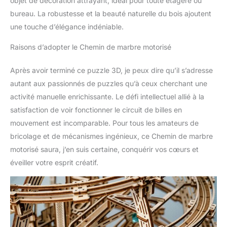
objet de décoration attrayant, idéal pour toute étagère ou
sont un bon choix pour
bureau. La robustesse et la beauté naturelle du bois ajoutent
les vacances de Noël, la
une touche d’élégance indéniable.
fête des pères, la Saint-
Valentin, la rentrée
Raisons d’adopter le Chemin de marbre motorisé
scolaire et autres.
Partagez la véritable joie
Après avoir terminé ce puzzle 3D, je peux dire qu’il s’adresse
d'ingénierie des puzzles
autant aux passionnés de puzzles qu’à ceux cherchant une
3D avec vos proches
activité manuelle enrichissante. Le défi intellectuel allié à la
satisfaction de voir fonctionner le circuit de billes en
mouvement est incomparable. Pour tous les amateurs de
bricolage et de mécanismes ingénieux, ce Chemin de marbre
motorisé saura, j’en suis certaine, conquérir vos cœurs et
éveiller votre esprit créatif.