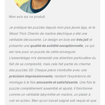
l'intérieur du puzzle. Les
montagnes russes sont
alimentées par un
Mon avis sur ce produit
moteur électrique qui
fonctionne avec 4 piles
Je pratique les puzzles depuis mon plus jeune âge, et le
AA 1,5 V (les piles ne
sont pas incluses)
Wood Trick Chemin de marbre électrique a été une
Design interactif :
véritable découverte. Le design en bois est
très joli
et
développé par des
présente une
qualité de solidité exceptionnelle
, ce qui
ingénieurs
est rare pour un puzzle de cette envergure.
professionnels, ce kit de
modèle pour adultes est
L’assemblage m’a demandé une attention particulière du
parfait pour les amateurs
fait de sa complexité, mais cela fait partie du charme
de bricolage et les fans
des puzzles 3D. Chaque pièce s’emboîte avec une
de marbre. La gravité
précision impressionnante
, rendant l’expérience de
déplace les billes vers le
bas, tandis qu'un
montage à la fois
amusante et satisfaisante
. Une fois le
mécanisme spécial les
puzzle complètement assemblé et ajusté, il fonctionne
soulève vers le haut,
comme un véritable labyrinthe en marbre, un plaisir à
gardant l'action
voir en action. Bien qu’un travail soigné soit requis et que
continue. Les différentes