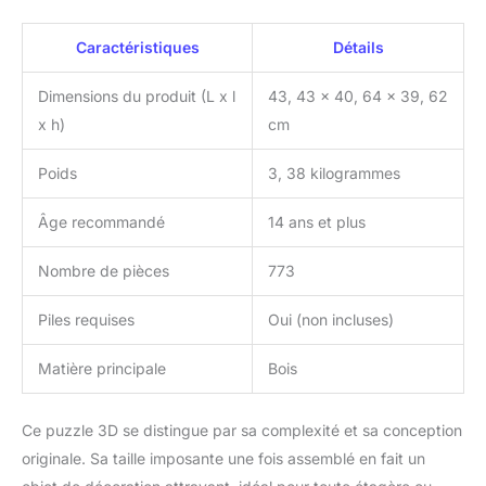
défi et est recommandé
pour les amateurs de
Caractéristiques
Détails
bricolage expérimentés.
Prenant environ 9 à 10
Dimensions du produit (L x l
43, 43 x 40, 64 x 39, 62
heures à assembler, ce
kit d'ingénierie pour
x h)
cm
adultes développe la
persévérance et la
Poids
3, 38 kilogrammes
motricité fine Science
divertissante : la curiosité
Âge recommandé
14 ans et plus
constitue la base de nos
puzzles 3D pour adultes.
Nombre de pièces
773
Êtes-vous enthousiasmé
par les jeux mécaniques
Piles requises
Oui (non incluses)
compliqués ? WoodTrick
vous plongera dans le
Matière principale
Bois
monde de la physique et
de la mécanique et vous
montrera ce qu'il y a à
Ce puzzle 3D se distingue par sa complexité et sa conception
l'intérieur Cadeau parfait
originale. Sa taille imposante une fois assemblé en fait un
pour tous : nos modèles
en bois pour adultes