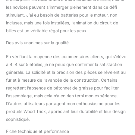
Design interactif :
les novices peuvent s’immerger pleinement dans ce défi
développé par des
stimulant. J’ai eu besoin de batteries pour le moteur, non
ingénieurs
incluses, mais une fois installées, l’animation du circuit de
professionnels, ce kit de
modèle pour adultes est
billes est un véritable régal pour les yeux.
parfait pour les amateurs
de bricolage et les fans
Des avis unanimes sur la qualité
de marbre. La gravité
déplace les billes vers le
En vérifiant la moyenne des commentaires clients, qui s’élève
bas, tandis qu'un
à 4, 4 sur 5 étoiles, je ne peux que confirmer la satisfaction
mécanisme spécial les
générale. La solidité et la précision des pièces se révèlent au
soulève vers le haut,
gardant l'action
fur et à mesure de l’avancée de la construction. Certains
continue. Les différentes
regrettent l’absence de bâtonnet de graisse pour faciliter
vitesses de piste et les
l’assemblage, mais cela n’a en rien terni mon expérience.
billes lumineuses rendent
D’autres utilisateurs partagent mon enthousiasme pour les
ce puzzle encore plus
produits Wood Trick, appréciant leur durabilité et leur design
excitant Haute
complexité : le modèle en
sophistiqué.
bois 3D Gravity Marble
Run en fait un véritable
Fiche technique et performance