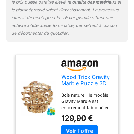
vitesses de piste et les
le prix puisse paraître élevé, la
qualité des matériaux
et
billes lumineuses rendent
le plaisir éprouvé valent l’investissement. Le processus
ce puzzle encore plus
intensif de montage et la solidité globale offrent une
excitant Haute
activité intellectuelle formidable, permettant à chacun
complexité : le modèle en
de déconnecter du quotidien.
bois 3D Gravity Marble
Run en fait un véritable
défi et est recommandé
pour les amateurs de
bricolage expérimentés.
Prenant environ 9 à 10
heures à assembler, ce
Wood Trick Gravity
kit d'ingénierie pour
Marble Puzzle 3D
adultes développe la
en Bois pour
persévérance et la
Bois naturel : le modèle
Adultes à
motricité fine Science
Gravity Marble est
Construire
divertissante : la curiosité
entièrement fabriqué en
constitue la base de nos
bois et ne nécessite pas
puzzles 3D pour adultes.
129,90 €
de colle/cure-dents pour
Êtes-vous enthousiasmé
être entièrement
par les jeux mécaniques
assemblé. Assemblez
compliqués ? WoodTrick