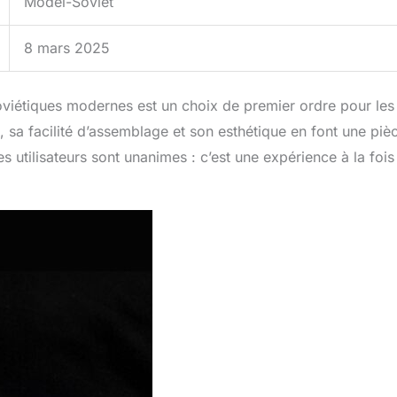
Model-Soviet
8 mars 2025
soviétiques modernes est un choix de premier ordre pour les
, sa facilité d’assemblage et son esthétique en font une piè
 utilisateurs sont unanimes : c’est une expérience à la fois