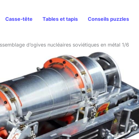
Casse-tête
Tables et tapis
Conseils puzzles
’assemblage d’ogives nucléaires soviétiques en métal 1/6