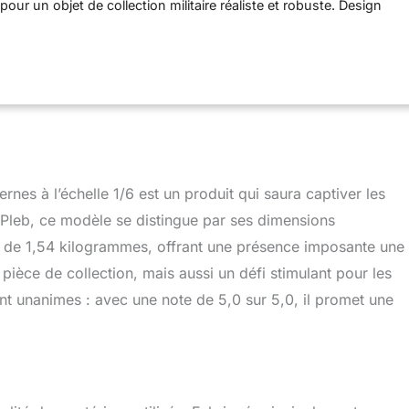
our un objet de collection militaire réaliste et robuste. Design
tique : reproduit le missile soviétique SS-22 moderne avec des
, y compris des marquages réalistes et des décalcomanies à eau
ticité. Taille d'affichage impressionnante : le modèle terminé
 x 10,4 cm (l) x 7,1 cm (H) et pèse 1,5 kg, parfait pour être
 bureaux, des étagères ou dans des collections. Assemblage
ébutants : difficulté nominale 2/5 avec un temps de construction
rend des instructions étape par étape et des outils de base.
mateurs de militaires : un projet attrayant et une pièce
 les amateurs d'histoire, les amateurs de modélisme, ou comme
nes à l’échelle 1/6 est un produit qui saura captiver les
r les collectionneurs de souvenirs militaires.
Pleb, ce modèle se distingue par ses dimensions
s de 1,54 kilogrammes, offrant une présence imposante une 
ièce de collection, mais aussi un défi stimulant pour les
nt unanimes : avec une note de 5,0 sur 5,0, il promet une