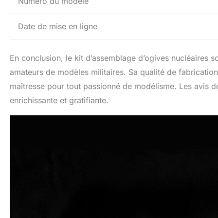
Numéro du modèle
Date de mise en ligne
En conclusion, le kit d’assemblage d’ogives nucléaires 
amateurs de modèles militaires. Sa qualité de fabrication
maîtresse pour tout passionné de modélisme. Les avis des
enrichissante et gratifiante.