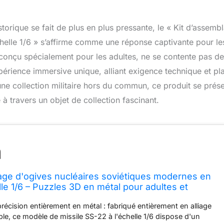
storique se fait de plus en plus pressante, le « Kit d’assemb
chelle 1/6 » s’affirme comme une réponse captivante pour le
conçu spécialement pour les adultes, ne se contente pas de
expérience immersive unique, alliant exigence technique et pla
d’une collection militaire hors du commun, ce produit se prés
à travers un objet de collection fascinant.
age d'ogives nucléaires soviétiques modernes en
lle 1/6 – Puzzles 3D en métal pour adultes et
tal pour adultes – Une excellente collection pour
récision entièrement en métal : fabriqué entièrement en alliage
le, ce modèle de missile SS-22 à l'échelle 1/6 dispose d'un