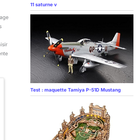
11 saturne v
lage
s
isir
ente
Test : maquette Tamiya P-51D Mustang