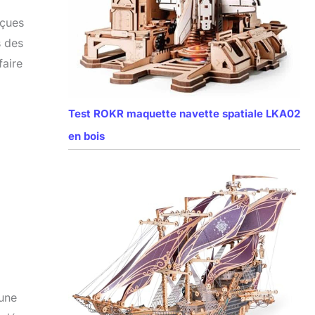
nçues
s des
faire
Test ROKR maquette navette spatiale LKA02
en bois
 une