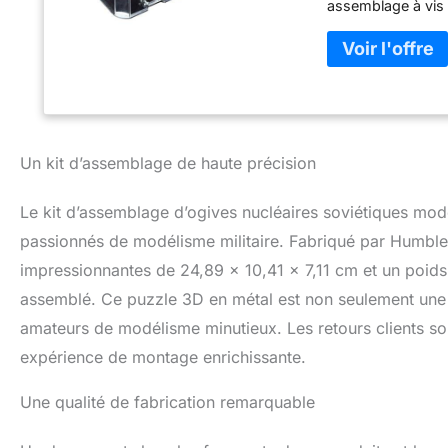
assemblage à vis p
historique authen
détails complexes
pour plus d'authen
mesure 24,9 cm (L)
présenté sur des
facile pour les d
de 4 heures, comp
Un kit d’assemblage de haute précision
Parfait pour les a
d'exposition pour
Le kit d’assemblage d’ogives nucléaires soviétiques moder
cadeau unique pou
passionnés de modélisme militaire. Fabriqué par Humble
impressionnantes de 24,89 x 10,41 x 7,11 cm et un poid
assemblé. Ce puzzle 3D en métal est non seulement une p
amateurs de modélisme minutieux. Les retours clients so
expérience de montage enrichissante.
Une qualité de fabrication remarquable