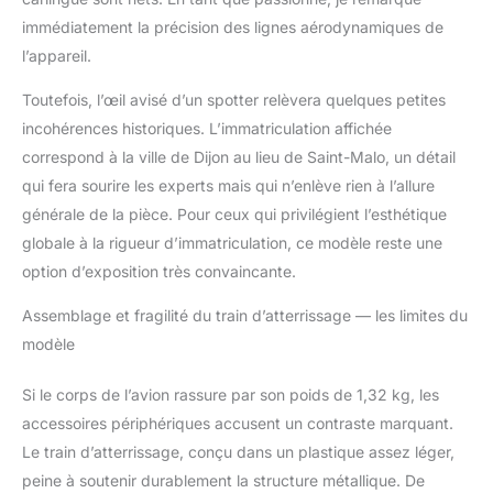
visuels réalistes.
immédiatement la précision des lignes aérodynamiques de
Matériaux et peinture>-
Le modèle entier est en
l’appareil.
plastique ABS et en
Toutefois, l’œil avisé d’un spotter relèvera quelques petites
métal moulé sous
pression, ce qui est
incohérences historiques. L’immatriculation affichée
solide et durable et ne
correspond à la ville de Dijon au lieu de Saint-Malo, un détail
rouillera pas. Sa
qui fera sourire les experts mais qui n’enlève rien à l’allure
surface a été
générale de la pièce. Pour ceux qui privilégient l’esthétique
soigneusement
injectée, avec des
globale à la rigueur d’immatriculation, ce modèle reste une
couleurs claires et un
option d’exposition très convaincante.
éclat lumineux. Nous
vous proposons une
Assemblage et fragilité du train d’atterrissage — les limites du
grande variété de
modèle
couleurs, quelle que
soit la couleur
Si le corps de l’avion rassure par son poids de 1,32 kg, les
aéronautique que vous
accessoires périphériques accusent un contraste marquant.
choisissez, vous
apprécierez les détails
Le train d’atterrissage, conçu dans un plastique assez léger,
exquis et l'artisanat de
peine à soutenir durablement la structure métallique. De