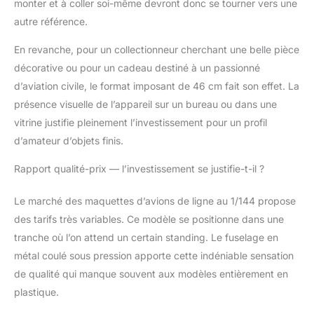
monter et à coller soi-même devront donc se tourner vers une
commémorative et
autre référence.
cadeaux>- Cette
maquette d'avion
En revanche, pour un collectionneur cherchant une belle pièce
Boeing au 1/144e n'est
décorative ou pour un cadeau destiné à un passionné
pas seulement une
œuvre d'art à
d’aviation civile, le format imposant de 46 cm fait son effet. La
collectionner, c'est
présence visuelle de l’appareil sur un bureau ou dans une
aussi un choix de
vitrine justifie pleinement l’investissement pour un profil
cadeau pour les
d’amateur d’objets finis.
passionnés d'aviation.
Il vous permettra de
Rapport qualité-prix — l’investissement se justifie-t-il ?
partager et de vous
remémorer l'histoire de
Le marché des maquettes d’avions de ligne au 1/144 propose
ce super-transporteur
A350 avec vos parents
des tarifs très variables. Ce modèle se positionne dans une
et amis, et vous fera
tranche où l’on attend un certain standing. Le fuselage en
apprécier le charme et
métal coulé sous pression apporte cette indéniable sensation
la légende des avions.
de qualité qui manque souvent aux modèles entièrement en
Il peut également
stimuler votre intérêt et
plastique.
l'exploration des