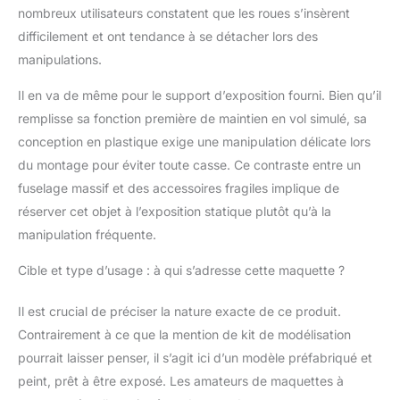
qualité de ce modèle.
nombreux utilisateurs constatent que les roues s’insèrent
Liste des colis>- Le kit
difficilement et ont tendance à se détacher lors des
de maquette d'avion
comprend un modèle
manipulations.
d'avion et un support
d'avion. Si vous vous
Il en va de même pour le support d’exposition fourni. Bien qu’il
intéressez à l'aviation,
remplisse sa fonction première de maintien en vol simulé, sa
ce modèle d'A350
conception en plastique exige une manipulation délicate lors
moulé sous pression à
du montage pour éviter toute casse. Ce contraste entre un
l'échelle 1:144 est un
fuselage massif et des accessoires fragiles implique de
bon choix. Il illustre
l'une des grandes
réserver cet objet à l’exposition statique plutôt qu’à la
réalisations techniques
manipulation fréquente.
de l'A350 et représente
sa contribution
Cible et type d’usage : à qui s’adresse cette maquette ?
exceptionnelle à
l'histoire de l'aviation,
Il est crucial de préciser la nature exacte de ce produit.
afin que vous puissiez
Contrairement à ce que la mention de kit de modélisation
toujours vous souvenir
de cet avion
pourrait laisser penser, il s’agit ici d’un modèle préfabriqué et
emblématique et
peint, prêt à être exposé. Les amateurs de maquettes à
l'apprécier. Collection