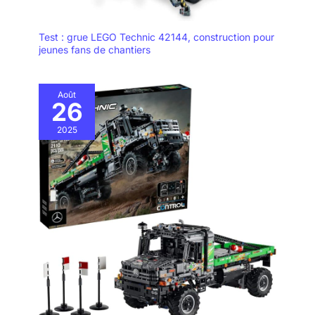
et la légende des
avions. Il peut
également stimuler
Test : grue LEGO Technic 42144, construction pour
votre intérêt et
jeunes fans de chantiers
l'exploration des
connaissances
aéronautiques et de
Août
26
la technologie.
Achetez en toute
2025
sérénité > - Nous
mettons un point
d'honneur à contrôler
la qualité de nos
modèles réduits
d'avions en
appliquant des
exigences de
production strictes,
afin de nous assurer
que chaque client est
satisfait de nos
produits de qualité. Si