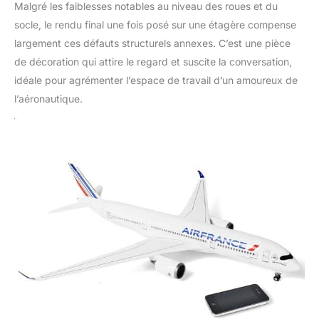
connaissances
Malgré les faiblesses notables au niveau des roues et du
aéronautiques et de la
socle, le rendu final une fois posé sur une étagère compense
technologie. Achetez
largement ces défauts structurels annexes. C’est une pièce
en toute sérénité > -
de décoration qui attire le regard et suscite la conversation,
Nous mettons un point
idéale pour agrémenter l’espace de travail d’un amoureux de
d'honneur à contrôler
la qualité de nos
l’aéronautique.
modèles réduits
d'avions en appliquant
des exigences de
production strictes,
afin de nous assurer
que chaque client est
satisfait de nos
produits de qualité. Si
le modèle réduit
d'avion que vous
recevez est
défectueux, n'hésitez
pas à nous contacter.
Nous résoudrons le