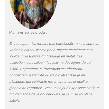
produisent des effets
visuels réalistes.
Matériaux et
peinture>- Le modèle
entier est en
plastique ABS et en
métal moulé sous
Mon avis sur ce produit
pression, ce qui est
solide et durable et
En recoupant les retours des passionnés, on constate un
ne rouillera pas. Sa
véritable enthousiasme pour l’aspect esthétique et la
surface a été
lourdeur rassurante du fuselage en métal. Les
soigneusement
injectée, avec des
collectionneurs saluent le réalisme des lignes de cet
couleurs claires et un
A350. Cependant, la frustration est récurrente
éclat lumineux. Nous
concernant la fragilité du train d’atterrissage en
vous proposons une
plastique, qui contraste fortement avec la qualité
grande variété de
globale de l’appareil. C’est un objet d’exposition statique
couleurs, quelle que
soit la couleur
qui demande de la douceur lors de sa mise en place
aéronautique que
initiale.
vous choisissez,
vous apprécierez les