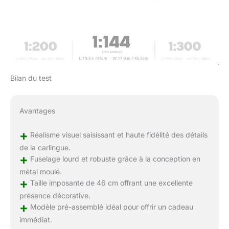
problème pour vous
dans les 24 heures.
Nous vous remercions
de la confiance que
vous accordez à nos
produits !
Bilan du test
Avantages
+
Réalisme visuel saisissant et haute fidélité des détails
de la carlingue.
+
Fuselage lourd et robuste grâce à la conception en
métal moulé.
+
Taille imposante de 46 cm offrant une excellente
présence décorative.
+
Modèle pré-assemblé idéal pour offrir un cadeau
immédiat.