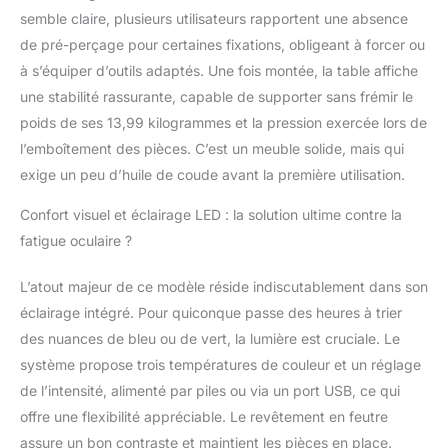
5 V. Hauteur réglable :
semble claire, plusieurs utilisateurs rapportent une absence
la hauteur de la table
de pré-perçage pour certaines fixations, obligeant à forcer ou
peut être ajustée entre
à s’équiper d’outils adaptés. Une fois montée, la table affiche
75 et 85 cm. Vous
une stabilité rassurante, capable de supporter sans frémir le
pouvez ajuster la table
poids de ses 13,99 kilogrammes et la pression exercée lors de
à votre hauteur
préférée pour
l’emboîtement des pièces. C’est un meuble solide, mais qui
correspondre à votre
exige un peu d’huile de coude avant la première utilisation.
canapé, chaise ou lit,
juste pour ajouter du
Confort visuel et éclairage LED : la solution ultime contre la
confort à votre puzzle.
fatigue oculaire ?
Pour ceux qui ont
besoin de maintenir
L’atout majeur de ce modèle réside indiscutablement dans son
des hauteurs fixes de
leurs genoux ou de
éclairage intégré. Pour quiconque passe des heures à trier
pieds, cette flexibilité
des nuances de bleu ou de vert, la lumière est cruciale. Le
de réglage est
système propose trois températures de couleur et un réglage
particulièrement
de l’intensité, alimenté par piles ou via un port USB, ce qui
adaptée pour les
offre une flexibilité appréciable. Le revêtement en feutre
personnes âgées, ainsi
que les jeunes qui
assure un bon contraste et maintient les pièces en place.