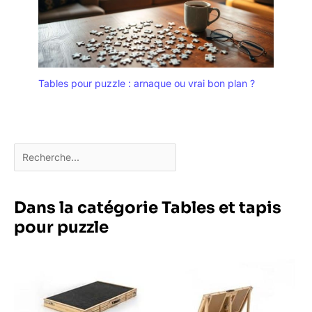
Également fourni
avec des boutons en
bois pour remplacer
les poignées de
cordon. Soutenue et
stabilisée par 4 roues
Tables pour puzzle : arnaque ou vrai bon plan ?
universelles, cette
table vous permet de
l'emmener partout où
vous voulez.
Dans la catégorie Tables et tapis
pour puzzle