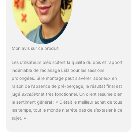
Hauteur réglable : la
hauteur de la table
peut être ajustée
entre 75 et 85 cm.
Vous pouvez ajuster
la table à votre
hauteur préférée
pour correspondre à
Mon avis sur ce produit
votre canapé, chaise
ou lit, juste pour
Les utilisateurs plébiscitent la qualité du bois et l’apport
ajouter du confort à
indéniable de l’éclairage LED pour les sessions
votre puzzle. Pour
prolongées. Si le montage peut s’avérer laborieux en
ceux qui ont besoin
raison de l’absence de pré-perçage, le résultat final est
de maintenir des
hauteurs fixes de
jugé
excellent
et très fonctionnel. Un client résume bien
leurs genoux ou de
le sentiment général : « C’était le meilleur achat de tous
pieds, cette flexibilité
les temps, tout le monde n’arrête pas de s’extasier à ce
de réglage est
sujet. »
particulièrement
adaptée pour les
personnes âgées,