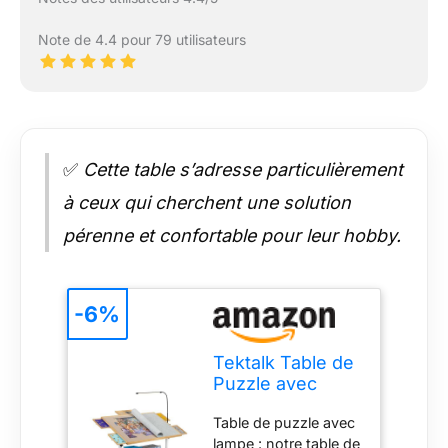
Note de 4.4 pour 79 utilisateurs
✅
Cette table s’adresse particulièrement
à ceux qui cherchent une solution
pérenne et confortable pour leur hobby.
-6%
Tektalk Table de
Puzzle avec
lumière LED,
Table de puzzle avec
Plateau en Bois
lampe : notre table de
avec Couvercle,