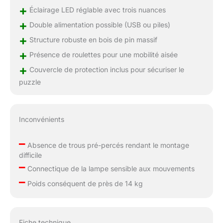
boutons en bois pour
+
Éclairage LED réglable avec trois nuances
remplacer les poignées
+
Double alimentation possible (USB ou piles)
de cordon. Soutenue et
stabilisée par 4 roues
+
Structure robuste en bois de pin massif
universelles, cette table
+
Présence de roulettes pour une mobilité aisée
vous permet de
+
l'emmener partout où
Couvercle de protection inclus pour sécuriser le
vous voulez.
puzzle
Inconvénients
–
Absence de trous pré-percés rendant le montage
difficile
–
Connectique de la lampe sensible aux mouvements
–
Poids conséquent de près de 14 kg
Fiche technique