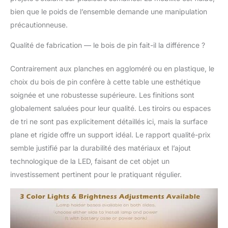
pour le rendre
bien que le poids de l’ensemble demande une manipulation
perpendiculaire au sol
et économiser de
précautionneuse.
l'espace de rangement.
Sa compacité en fait un
Qualité de fabrication — le bois de pin fait-il la différence ?
ajustement parfait dans
les petits espaces.
Contrairement aux planches en aggloméré ou en plastique, le
Étagère inférieure et
choix du bois de pin confère à cette table une esthétique
protection anti-
soignée et une robustesse supérieure. Les finitions sont
poussière :
globalement saluées pour leur qualité. Les tiroirs ou espaces
soigneusement conçue
avec une étagère pour
de tri ne sont pas explicitement détaillés ici, mais la surface
fournir un espace de
plane et rigide offre un support idéal. Le rapport qualité-prix
rangement
semble justifié par la durabilité des matériaux et l’ajout
supplémentaire pour
technologique de la LED, faisant de cet objet un
les boîtes à puzzle, les
plateaux de tri et autres
investissement pertinent pour le pratiquant régulier.
accessoires. Une
protection
indépendante en feutre
gris est également
incluse pour protéger