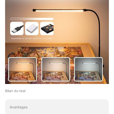
votre jeu inachevé
contre la poussière et
les animaux de
compagnie coquins
pendant que vous
vous reposez. Le
protecteur de feuille
peut également servir à
de multiples usages,
tels que le bureau
d'ordinateur, la table
d'étude et la table de
jeu. 5 tiroirs en pin :
notre table de puzzle
est conçue avec 5
tiroirs en pin doublés
de tissu feutre coloré
Bilan du test
pour garantir un tri
facile des pièces de
puzzle. Également
Avantages
fourni avec des