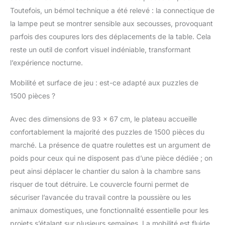
veulent jouer aux
Toutefois, un bémol technique a été relevé : la connectique de
puzzles dans un
la lampe peut se montrer sensible aux secousses, provoquant
confort absolu. Angle
parfois des coupures lors des déplacements de la table. Cela
d'inclinaison réglable :
notre table de puzzle
reste un outil de confort visuel indéniable, transformant
peut être installée à
l’expérience nocturne.
plusieurs angles (90°
max), vous assurant le
Mobilité et surface de jeu : est-ce adapté aux puzzles de
meilleur confort en
1500 pièces ?
vous permettant de
l'ajuster à votre angle
Avec des dimensions de 93 x 67 cm, le plateau accueille
préféré. Il donne aux
confortablement la majorité des puzzles de 1500 pièces du
amateurs de puzzle
beaucoup de plaisir en
marché. La présence de quatre roulettes est un argument de
aidant à réduire la
poids pour ceux qui ne disposent pas d’une pièce dédiée ; on
fatigue accumulée et la
peut ainsi déplacer le chantier du salon à la chambre sans
douleur dans le cou ou
risquer de tout détruire. Le couvercle fourni permet de
le cou. Lorsque vous
avez besoin d'une
sécuriser l’avancée du travail contre la poussière ou les
pause, il suffit
animaux domestiques, une fonctionnalité essentielle pour les
d'abaisser le plateau
projets s’étalant sur plusieurs semaines. La mobilité est fluide,