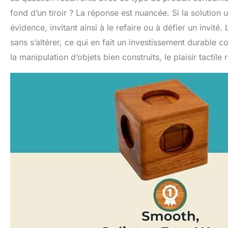
fond d’un tiroir ? La réponse est nuancée. Si la solution un
évidence, invitant ainsi à le refaire ou à défier un invité
sans s’altérer, ce qui en fait un investissement durable
la manipulation d’objets bien construits, le plaisir tactil