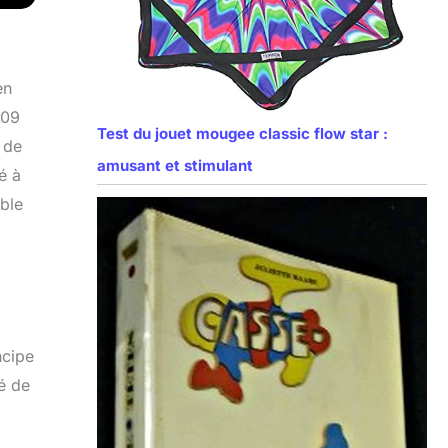
en
209
Test du jouet mougee classic flow star :
 de
amusant et stimulant
é à
mble
ncipe
é de
a