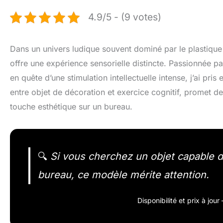
4.9/5 - (9 votes)
Dans un univers ludique souvent dominé par le plastique 
offre une expérience sensorielle distincte. Passionnée pa
en quête d’une stimulation intellectuelle intense, j’ai pris
entre objet de décoration et exercice cognitif, promet de
touche esthétique sur un bureau.
🔍
Si vous cherchez un objet capable d
bureau, ce modèle mérite attention.
Disponibilité et prix à jou