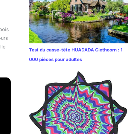
bois
ours
lle
Test du casse-tête HUADADA Giethoorn : 1
e
000 pièces pour adultes