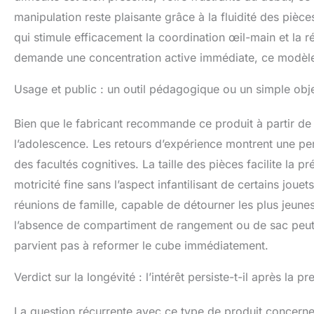
manipulation reste plaisante grâce à la fluidité des pièc
qui stimule efficacement la coordination œil-main et la r
demande une concentration active immédiate, ce modèle
Usage et public : un outil pédagogique ou un simple obj
Bien que le fabricant recommande ce produit à partir de 
l’adolescence. Les retours d’expérience montrent une per
des facultés cognitives. La taille des pièces facilite la pr
motricité fine sans l’aspect infantilisant de certains joue
réunions de famille, capable de détourner les plus jeunes
l’absence de compartiment de rangement ou de sac peut r
parvient pas à reformer le cube immédiatement.
Verdict sur la longévité : l’intérêt persiste-t-il après la p
La question récurrente avec ce type de produit concerne sa