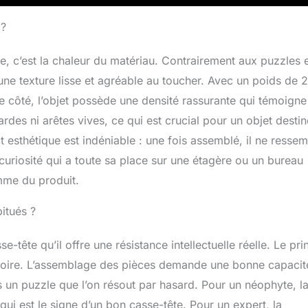
 ?
e, c’est la chaleur du matériau. Contrairement aux puzzles 
re une texture lisse et agréable au toucher. Avec un poids de 
ôté, l’objet possède une densité rassurante qui témoigne
rdes ni arêtes vives, ce qui est crucial pour un objet destin
t esthétique est indéniable : une fois assemblé, il ne resse
 curiosité qui a toute sa place sur une étagère ou un bureau
amme du produit.
itués ?
e-tête qu’il offre une résistance intellectuelle réelle. Le pri
toire. L’assemblage des pièces demande une bonne capacit
as un puzzle que l’on résout par hasard. Pour un néophyte, l
 qui est le signe d’un bon casse-tête. Pour un expert, la