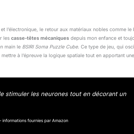
et l’électronique, le retour aux matériaux nobles comme le 
r les
casse-têtes mécaniques
depuis mon enfance et touj
 en main le
BSIRI Soma Puzzle Cube
. Ce type de jeu, qui osci
 mettre à l’épreuve la logique spatiale tout en apportant un
e stimuler les neurones tout en décorant un
r – informations fournies par Amazon