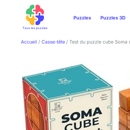
Aller
au
Puzzles
Puzzles 3D
contenu
Accueil
Casse-tête
Test du puzzle cube Soma d