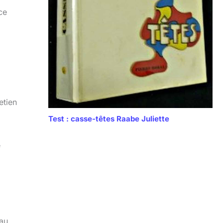
ce
etien
Test : casse-têtes Raabe Juliette
e
 au