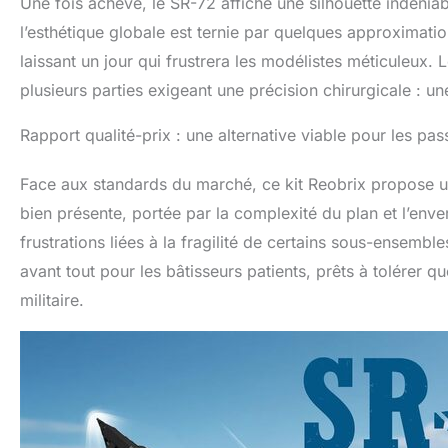
Une fois achevé, le SR-72 affiche une silhouette indéni
l’esthétique globale est ternie par quelques approximatio
laissant un jour qui frustrera les modélistes méticuleux
plusieurs parties exigeant une précision chirurgicale : u
Rapport qualité-prix : une alternative viable pour les pa
Face aux standards du marché, ce kit Reobrix propose un
bien présente, portée par la complexité du plan et l’en
frustrations liées à la fragilité de certains sous-ensemb
avant tout pour les bâtisseurs patients, prêts à tolérer 
militaire.