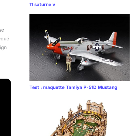
11 saturne v
se
équé
ign
Test : maquette Tamiya P-51D Mustang