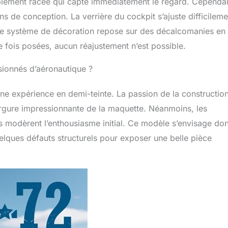
ablement racée qui capte immédiatement le regard. Cependa
ns de conception. La verrière du cockpit s’ajuste difficileme
. Le système de décoration repose sur des décalcomanies en
ne fois posées, aucun réajustement n’est possible.
ssionnés d’aéronautique ?
e expérience en demi-teinte. La passion de la construction
vergure impressionnante de la maquette. Néanmoins, les
les modèrent l’enthousiasme initial. Ce modèle s’envisage do
quelques défauts structurels pour exposer une belle pièce