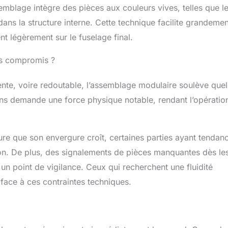
d'interaction. 【Exposition et collection d'œuvres d'art
blage intègre des pièces aux couleurs vives, telles que l
eproduction fidèle de l'avion de reconnaissance SR-72,
ans la structure interne. Cette technique facilite grandemen
gulaire confère une impression de puissance à cet
nt légèrement sur le fuselage final.
égique. Doté d'un support élégant, il est parfait pour les
ureaux et les vitrines. Ce modèle est non seulement un
la technologie aéronautique, mais aussi une superbe
des compromis ?
ace. Satisfait les passionnés d'armes et les collectionneurs
its classiques. 【Cadeaux créatifs pour toutes les
llente, voire redoutable, l’assemblage modulaire soulève que
t de construction d'avion SR-72 pour adultes et garçons de
ons demande une force physique notable, rendant l’opératio
st idéal pour les passionnés d'aviation, les collectionneurs de
ons et les jeunes garçons et filles. C'est un cadeau surprise
saires, les remises de diplômes, Noël ou les anniversaires de
s adolescents et les adultes. Sa conception modulaire prend
mesure que son envergure croît, certaines parties ayant tendan
fis et la sécurité.
ion. De plus, des signalements de pièces manquantes dès le
 un point de vigilance. Ceux qui recherchent une fluidité
 face à ces contraintes techniques.