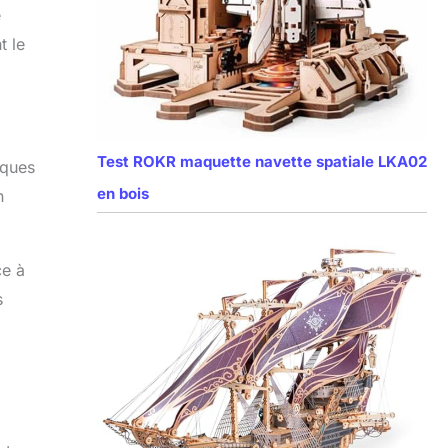
e
t le
Test ROKR maquette navette spatiale LKA02
lques
en bois
n
ce à
s