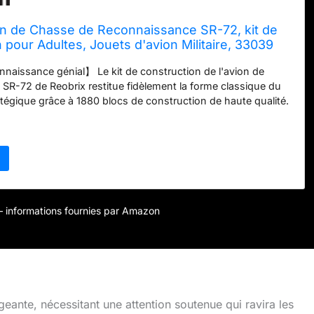
on de Chasse de Reconnaissance SR-72, kit de
 pour Adultes, Jouets d'avion Militaire, 33039
avion Collection aéronautique, Cadeaux garçons
naissance génial】 Le kit de construction de l'avion de
SR-72 de Reobrix restitue fidèlement la forme classique du
tégique grâce à 1880 blocs de construction de haute qualité.
ctionne en harmonie pour vous offrir un modèle d'avion aux
listes, vous permettant de vous amuser à l'assembler et de
e collection alliant histoire militaire et esthétique industrielle
llente conception de maquette militaire】 Le chasseur de
SR-72 est reproduit fidèlement, de la ligne de queue à la
eure, chaque détail illustre avec soin le design raffiné de
. Doté d'autocollants raffinés, ce jouet d'avion militaire est plus
r – informations fournies par Amazon
 soit par sa forme ou par le traitement des détails, il deviendra
our les amateurs de maquettes militaires et les
 de maquettes d'avions. 【Expérience de construction
re modèle d'avion est escamotable et rétractable. Le train
le cockpit ouvrable et les roues amovibles confèrent à ce
 une jouabilité dynamique. Équipé d'armes de lancement et
eante, nécessitant une attention soutenue qui ravira les
tégré pour simuler le lancement, il offre un double plaisir