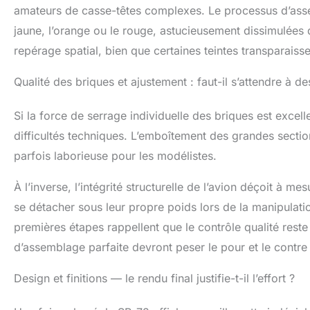
d'exposition et 
amateurs de casse-têtes complexes. Le processus d’assem
aéronautiques】R
jaune, l’orange ou le rouge, astucieusement dissimulées d
son fuselage an
repérage spatial, bien que certaines teintes transparaisse
équipement strat
étagères, les b
microcosme de 
Qualité des briques et ajustement : faut-il s’attendre à 
exposition d'esp
de modèles rédu
Si la force de serrage individuelle des briques est exce
occasions】Ce ki
difficultés techniques. L’emboîtement des grandes secti
14 ans et plus e
maquettes d'avi
parfois laborieuse pour les modélistes.
pour les anniver
mariage pour le
À l’inverse, l’intégrité structurelle de l’avion déçoit à 
en compte les dé
se détacher sous leur propre poids lors de la manipulat
premières étapes rappellent que le contrôle qualité reste
d’assemblage parfaite devront peser le pour et le contre
Design et finitions — le rendu final justifie-t-il l’effort ?