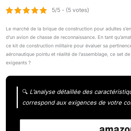
5/5 - (5 votes)
Le marché de la brique de construction pour adultes s’e
d’un avion de chasse de reconnaissance. En tant qu’amat
ce kit de construction militaire pour évaluer sa pertine
aéronautique pointu et réalité de l’assemblage, ce set de
exigeants ?
🔍
L’analyse détaillée des caractéristi
correspond aux exigences de votre col