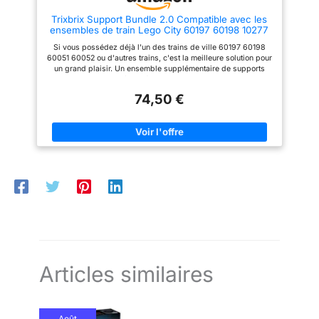
signalisation, une piste de train
Trixbrix Support Bundle 2.0 Compatible avec les
circulaire complète avec 16 rails
ensembles de train Lego City 60197 60198 10277
incurvés, 16 rails droits et un
60205 60238 60337
interrupteur de chemin de fer
Si vous possédez déjà l'un des trains de ville 60197 60198
avec levier, un camion de
60051 60052 ou d'autres trains, c'est la meilleure solution pour
transport d'argent avec portes
un grand plaisir. Un ensemble supplémentaire de supports
qui s'ouvrent et un chariot
dans une belle boîte, idéal pour un cadeau Construisez
élévateur fonctionnel avec cage
rapidement et sans effort des ponts pour exécuter deux trains
à rouleaux. Les accessoires
74,50 €
les uns sur les autres Le tout dans une belle boîte – Ensemble
incluent une clé, 12 éléments de
complet de supports, 2 instructions (français non garanti), 4
barre d'or et 4 billets d'argent,
anneaux de roue en caoutchouc pour une meilleure adhérence
plus 2 palettes à construire, 3
sur les roues motorisées Les pistes de train ne sont pas
bûches et une trottinette à neige.
incluses dans ce lot, vous aurez besoin de 19 pistes de train
Ouvrez le toit pour accéder à la
originales Cet article est 100 % compatible avec tous les
voiture à moteur remplie de
ensembles de train de ville tels que : 60197, 60198, 60051,
détails cool. Faites fonctionner
60052, 60098, 7996, 7499, 7895, 60205, 60238
le train de marchandises avec
la télécommande Bluetooth à 10
vitesses. Soulevez et chargez
les bûches sur le chariot à
bûches avec le bras rotatif et le
crochet de la grue. Poussez le
levier de l'interrupteur de
chemin de fer pour conduire le
train vers une autre voie pour le
Articles similaires
chargement ou le
déchargement. Chargez les
palettes dans les conteneurs
avec le chariot élévateur avant
Août
de les soulever sur le chariot