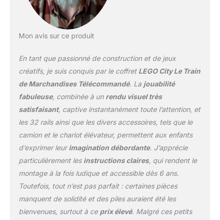
ainsi qu’un rail de train
avec 32 rails courbés &
droits et un aiguillage
Mon avis sur ce produit
avec levier ; le bras de la
grue et le crochet
En tant que passionné de construction et de jeux
permettent de soulever
les rondins
créatifs, je suis conquis par le coffret
LEGO City Le Train
ACCESSOIRES &
de Marchandises Télécommandé
. La
jouabilité
FONCTIONNALITÉS -
fabuleuse
, combinée à un
rendu visuel très
Utilisez le levier de
satisfaisant
, captive instantanément toute l’attention, et
l’aiguillage pour changer
la voie du train et charger
les 32 rails ainsi que les divers accessoires, tels que le
ou décharger des
camion et le chariot élévateur, permettent aux enfants
marchandises ; le set
d’exprimer leur
imagination débordante
. J’apprécie
inclut notamment une clé
particulièrement les
instructions claires
, qui rendent le
à molette, 12 lingots d’or,
4 billets de banque, 2
montage à la fois ludique et accessible dès 6 ans.
palettes & un scooter
Toutefois, tout n’est pas parfait : certaines pièces
IDÉE DE CADEAU
manquent de solidité et des piles auraient été les
D'ANNIVERSAIRE POUR
bienvenues, surtout à ce
prix élevé
. Malgré ces petits
GARÇON OU FILLE,