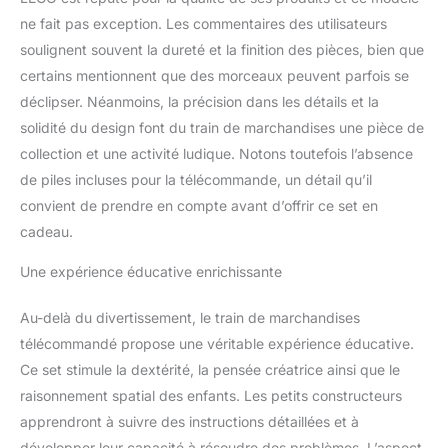
les rondins
ne fait pas exception. Les commentaires des utilisateurs
ACCESSOIRES &
soulignent souvent la dureté et la finition des pièces, bien que
FONCTIONNALITÉS -
certains mentionnent que des morceaux peuvent parfois se
Utilisez le levier de
déclipser. Néanmoins, la précision dans les détails et la
l’aiguillage pour changer
la voie du train et charger
solidité du design font du train de marchandises une pièce de
ou décharger des
collection et une activité ludique. Notons toutefois l’absence
marchandises ; le set
de piles incluses pour la télécommande, un détail qu’il
inclut notamment une clé
convient de prendre en compte avant d’offrir ce set en
à molette, 12 lingots d’or,
4 billets de banque, 2
cadeau.
palettes & un scooter
IDÉE DE CADEAU
Une expérience éducative enrichissante
D'ANNIVERSAIRE POUR
GARÇON OU FILLE,
Au-delà du divertissement, le train de marchandises
PASSIONNÉ(E) DE
télécommandé propose une véritable expérience éducative.
TRAINS - Voici un
Ce set stimule la dextérité, la pensée créatrice ainsi que le
superbe cadeau
raisonnement spatial des enfants. Les petits constructeurs
d'anniversaire à offrir aux
enfants dès 6 ans qui
apprendront à suivre des instructions détaillées et à
aiment les véhicules et
développer leur capacité à résoudre des problèmes. L’aspect