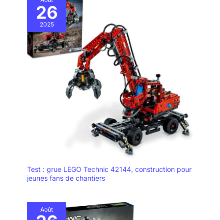
26
porte-conteneurs avec la grue.
Configurez les rails dans
différentes configurations pour
2025
charger ou décharger la
cargaison dans votre ville. Ce
produit nécessite des piles (non
incluses). Veuillez vous référer
à l'emballage du produit pour le
type et les quantités. La
télécommande Bluetooth incluse
n'est pas compatible avec les
anciens trains LEGO
télécommandés infrarouges.
Test : grue LEGO Technic 42144, construction pour
jeunes fans de chantiers
Août