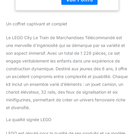
contrôle, un véhicule
Cadeau Original
blindé et un chariot
pour Garçon ou Fille
élévateur TRAIN
dès 6 Ans 60198
TÉLÉCOMMANDÉ - Le
Un coffret captivant et complet
train LEGO City motorisé
se contrôle avec une
Le LEGO City Le Train de Marchandises Télécommandé est
télécommande Bluetooth
10 vitesses ; il comprend
une merveille d’ingéniosité qui se démarque par sa variété et
un pantographe sur le
son aspect immersif. Avec un total de 1 226 pièces, ce set
toit ouvrable et une
engage véritablement les enfants dans une expérience de
cabine conducteur avec
construction dynamique. Destiné aux jeunes dès 6 ans, il offre
tableau de bord JEU
un excellent compromis entre complexité et jouabilité. Chaque
INTERACTIF - Ce set
LEGO comprend un
kit inclut un ensemble varié d’éléments : un jouet camion, un
centre de contrôle avec
chariot élévateur, 32 rails, des feux de signalisation et six
feux de signalisation,
minifigurines, permettant de créer un univers ferroviaire riche
ainsi qu’un rail de train
et diversifié.
avec 32 rails courbés &
droits et un aiguillage
La qualité signée LEGO
avec levier ; le bras de la
grue et le crochet
permettent de soulever
LEGO est réputé pour la qualité de ses produits et ce modèle