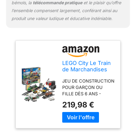
PASSIONNÉ(E) DE
bémols, la
télécommande pratique
et le plaisir qu’offre
TRAINS - Voici un
l’ensemble compensent largement, conférant ainsi au
superbe cadeau
produit une valeur ludique et éducative indéniable.
d'anniversaire à offrir aux
enfants dès 6 ans qui
aiment les véhicules et
les jouets de
construction
LEGO City Le Train
de Marchandises
Télécommandé -
JEU DE CONSTRUCTION
Inclut Jouet
POUR GARÇON OU
Camion, Chariot
FILLE DÈS 6 ANS -
Élévateur, 32 Rails,
Construisez ce train
Feux de
219,98 €
jouet motorisé avec 4
Signalisation & 6
wagons et un centre de
Minifigurines -
contrôle, un véhicule
Cadeau Original
blindé et un chariot
pour Garçon ou Fille
élévateur TRAIN
dès 6 Ans 60198