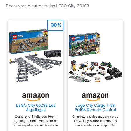
TÉLÉCOMMANDÉ - Le
Découvrez d’autres trains LEGO City 60198
train LEGO City motorisé
se contrôle avec une
télécommande Bluetooth
-30%
10 vitesses ; il comprend
un pantographe sur le
toit ouvrable et une
cabine conducteur avec
tableau de bord JEU
INTERACTIF - Ce set
LEGO comprend un
centre de contrôle avec
feux de signalisation,
ainsi qu’un rail de train
avec 32 rails courbés &
droits et un aiguillage
avec levier ; le bras de la
LEGO City 60238 Les
Lego City Cargo Train
grue et le crochet
Aiguillages
60198 Remote Control
permettent de soulever
Train Building Set with
Comprend 4 rails courbés, 1
Chargez le puissant train cargo
Tracks for Kids, Top
les rondins
aiguillage orienté vers la droite
LEGO City 60198 et livrez les
Present for Boys and
ACCESSOIRES &
et un aiguillage orienté vers la
marchandises à temps! Cet
Girls (1226 Pieces)
gauche. Les rails peuvent être
ensemble cool LEGO City