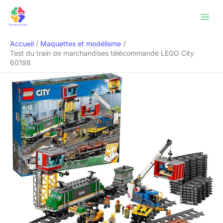
Aller
Rechercher
au
contenu
Accueil
Maquettes et modélisme
Test du train de marchandises télécommandé LEGO City
60198