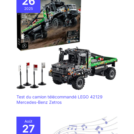
26
2025
Test du camion télécommandé LEGO 42129
Mercedes-Benz Zetros
Août
27