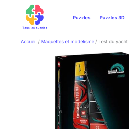
Aller
au
Puzzles
Puzzles 3D
contenu
Accueil
Maquettes et modélisme
Test du yach