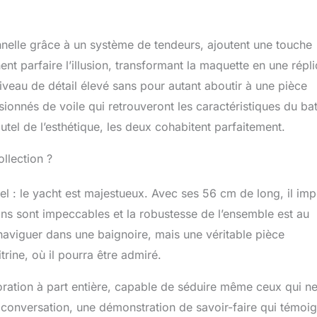
nnelle grâce à un système de tendeurs, ajoutent une touche
ent parfaire l’illusion, transformant la maquette en une répl
niveau de détail élevé sans pour autant aboutir à une pièce
ionnés de voile qui retrouveront les caractéristiques du ba
autel de l’esthétique, les deux cohabitent parfaitement.
llection ?
pel : le yacht est majestueux. Avec ses 56 cm de long, il im
ions sont impeccables et la robustesse de l’ensemble est au
naviguer dans une baignoire, mais une véritable pièce
rine, où il pourra être admiré.
coration à part entière, capable de séduire même ceux qui n
e conversation, une démonstration de savoir-faire qui témoi