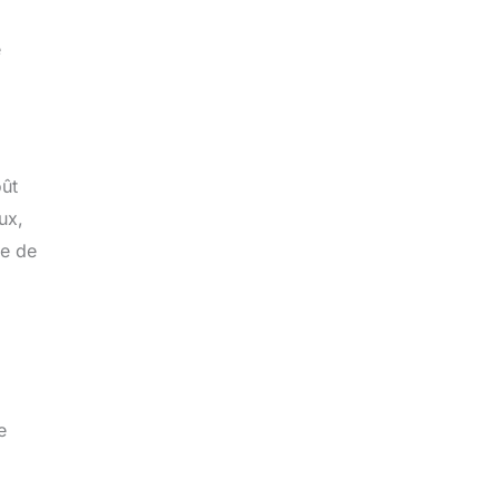
e
oût
ux,
ce de
e