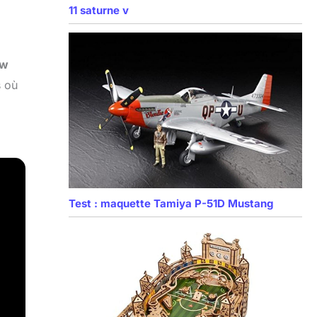
11 saturne v
ew
s où
Test : maquette Tamiya P-51D Mustang