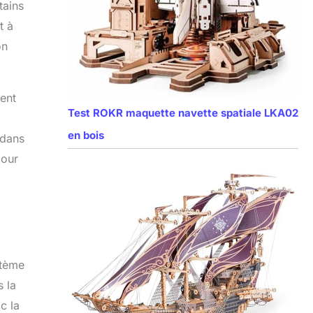
tains
t à
on
ent
Test ROKR maquette navette spatiale LKA02
en bois
 dans
pour
stème
s la
c la