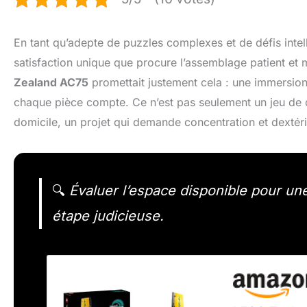
En tant qu’adepte de puzzles complexes et de défis intel
satisfaction unique que procure l’assemblage patient et
Zealand AC75
promettait justement cela : une immersion
chaque pièce compte. Ce n’est pas seulement un jeu de c
domicile, un projet qui demande concentration et dextéri
🔍
Évaluer l’espace disponible pour un
étape judicieuse.