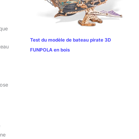
ique
Test du modèle de bateau pirate 3D
teau
FUNPOLA en bois
pose
e
gne