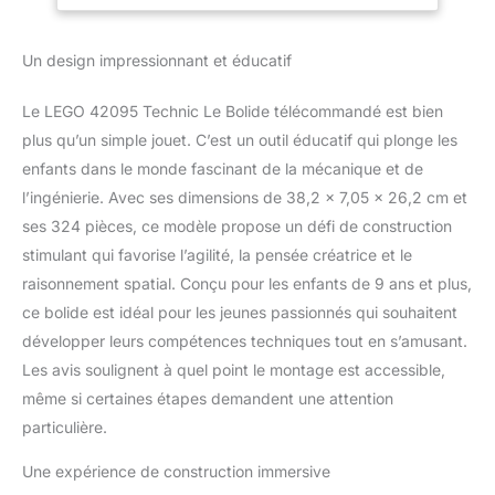
spectaculaire Des coloris
jaunes et bleus avec des
autocollants Permet de
Un design impressionnant et éducatif
traverser un terrain
difficile et de franchir les
Le LEGO 42095 Technic Le Bolide télécommandé est bien
obstacles, de conduire
en marche avant, arrière,
plus qu’un simple jouet. C’est un outil éducatif qui plonge les
vers la gauche et la
enfants dans le monde fascinant de la mécanique et de
droite, et d'effectuer des
l’ingénierie. Avec ses dimensions de 38,2 x 7,05 x 26,2 cm et
tours à 360° et des
ses 324 pièces, ce modèle propose un défi de construction
cabrés géniaux à grande
stimulant qui favorise l’agilité, la pensée créatrice et le
vitesse Comprend les
composants LEGO
raisonnement spatial. Conçu pour les enfants de 9 ans et plus,
Power Functions
ce bolide est idéal pour les jeunes passionnés qui souhaitent
suivants : 2 gros
développer leurs compétences techniques tout en s’amusant.
moteurs, un récepteur,
Les avis soulignent à quel point le montage est accessible,
un boîtier à piles et une
télécommande Cet
même si certaines étapes demandent une attention
ensemble LEGO Technic
particulière.
est conçu pour fournir
une expérience de
Une expérience de construction immersive
construction immersive