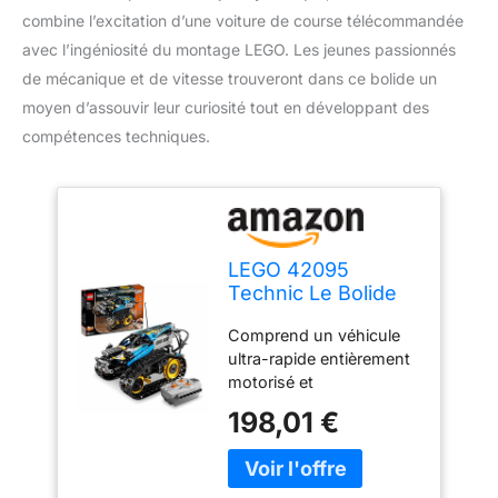
combine l’excitation d’une voiture de course télécommandée
avec l’ingéniosité du montage LEGO. Les jeunes passionnés
de mécanique et de vitesse trouveront dans ce bolide un
moyen d’assouvir leur curiosité tout en développant des
compétences techniques.
LEGO 42095
Technic Le Bolide
télécommandé
Comprend un véhicule
Jouet de Voiture de
ultra-rapide entièrement
Course RC et
motorisé et
Cadeau pour
télécommandé avec des
Enfants de 9 Ans et
198,01 €
chenilles et de grands
+
pignons arrière pour une
accélération