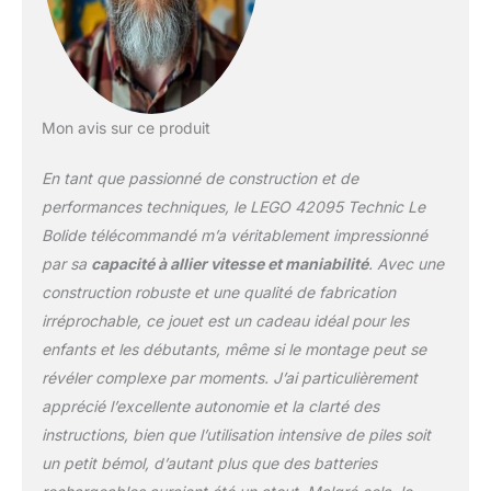
Power Functions
suivants : 2 gros
moteurs, un récepteur,
un boîtier à piles et une
télécommande Cet
Mon avis sur ce produit
ensemble LEGO Technic
est conçu pour fournir
En tant que passionné de construction et de
une expérience de
construction immersive
performances techniques, le LEGO 42095 Technic Le
et gratifiante et
Bolide télécommandé m’a véritablement impressionné
comprend des
par sa
capacité à allier vitesse et maniabilité
. Avec une
mouvements et des
construction robuste et une qualité de fabrication
mécanismes réalistes,
aidant les jeunes
irréprochable, ce jouet est un cadeau idéal pour les
constructeurs à
enfants et les débutants, même si le montage peut se
développer leurs
révéler complexe par moments. J’ai particulièrement
compétences motrices,
apprécié l’excellente autonomie et la clarté des
la coordination main-œil
et l'imagination Ce jouet
instructions, bien que l’utilisation intensive de piles soit
motorisé 2 en 1 se
un petit bémol, d’autant plus que des batteries
transforme en bolide