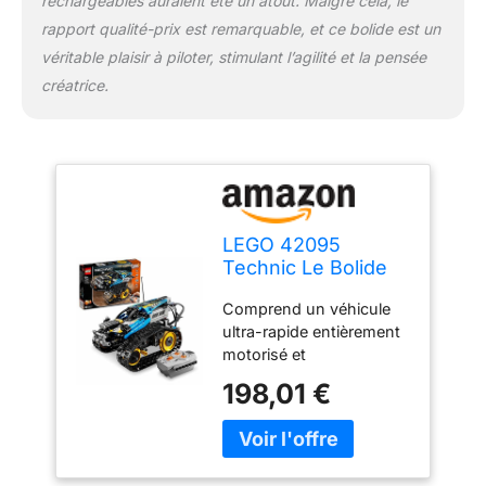
rechargeables auraient été un atout. Malgré cela, le
télécommandé Le bolide
rapport qualité-prix est remarquable, et ce bolide est un
télécommandé mesure
plus de 17 cm de haut,
véritable plaisir à piloter, stimulant l’agilité et la pensée
22 cm de long et 15 cm
créatrice.
de large Le bolide
télécommandé mesure
plus de 12 cm de haut,
20 cm de long et 19 cm
de large
LEGO 42095
Technic Le Bolide
télécommandé
Comprend un véhicule
Jouet de Voiture de
ultra-rapide entièrement
Course RC et
motorisé et
Cadeau pour
télécommandé avec des
Enfants de 9 Ans et
198,01 €
chenilles et de grands
+
pignons arrière pour une
accélération
spectaculaire Des coloris