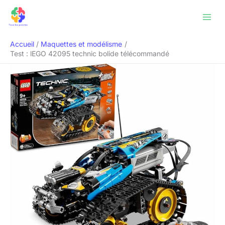
Aller
Rechercher
au
contenu
Accueil
Maquettes et modélisme
Test : lEGO 42095 technic bolide télécommandé