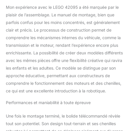
et gratifiante et
Mon expérience avec le LEGO 42095 a été marquée par le
comprend des
plaisir de l’assemblage. Le manuel de montage, bien que
mouvements et des
parfois confus pour les moins concentrés, est généralement
mécanismes réalistes,
aidant les jeunes
clair et précis. Le processus de construction permet de
constructeurs à
comprendre les mécanismes internes du véhicule, comme la
développer leurs
transmission et le moteur, rendant l’expérience encore plus
compétences motrices,
enrichissante. La possibilité de créer deux modèles différents
la coordination main-œil
et l'imagination Ce jouet
avec les mêmes pièces offre une flexibilité créative qui ravira
motorisé 2 en 1 se
les enfants et les adultes. Ce modèle se distingue par son
transforme en bolide
approche éducative, permettant aux constructeurs de
télécommandé Le bolide
comprendre le fonctionnement des moteurs et des chenilles,
télécommandé mesure
plus de 17 cm de haut,
ce qui est une excellente introduction à la robotique.
22 cm de long et 15 cm
de large Le bolide
Performances et maniabilité à toute épreuve
télécommandé mesure
plus de 12 cm de haut,
Une fois le montage terminé, le bolide télécommandé révèle
20 cm de long et 19 cm
tout son potentiel. Son design tout-terrain et ses chenilles
de large