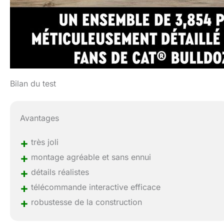
Bilan du test
Avantages
+
très joli
+
montage agréable et sans ennui
+
détails réalistes
+
télécommande interactive efficace
+
robustesse de la construction