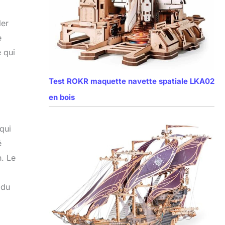
ler
e
 qui
Test ROKR maquette navette spatiale LKA02
en bois
qui
é
n. Le
 du