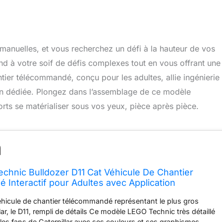
 manuelles, et vous recherchez un défi à la hauteur de vos
d à votre soif de défis complexes tout en vous offrant une
ntier télécommandé, conçu pour les adultes, allie ingénierie
on dédiée. Plongez dans l’assemblage de ce modèle
orts se matérialiser sous vos yeux, pièce après pièce.
chnic Bulldozer D11 Cat Véhicule De Chantier
Interactif pour Adultes avec Application
hicule de chantier télécommandé représentant le plus gros
lar, le D11, rempli de détails Ce modèle LEGO Technic très détaillé
 les fans de Caterpillar avec ses couleurs et ses graphismes