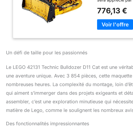
reproduisant ceux
776,13 €
d’assembler les b
ses fonctionnalité
CONTROL+ permet d
lame ou de lever 
élément LEGO prév
relâchée pour un 
comprend 2 moteur
Un défi de taille pour les passionnés
incluses) pour fo
un cadeau original
Le LEGO 42131 Technic Bulldozer D11 Cat est une véritabl
et d’autres véhi
une aventure unique. Avec 3 854 pièces, cette maquette
nombreuses heures. La complexité du montage, loin d’être
qui aiment s’immerger dans des projets exigeants et dét
assembler, c’est une exploration minutieuse qui nécessit
matière de Lego, comme le soulignent les nombreux avis 
Des fonctionnalités impressionnantes