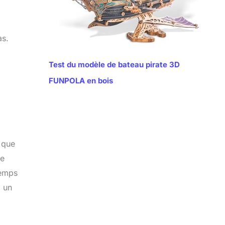
as.
Test du modèle de bateau pirate 3D
FUNPOLA en bois
 que
de
temps
, un