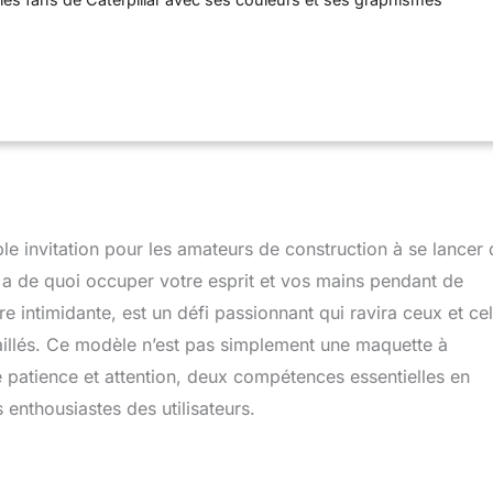
 du modèle original Relaxez-vous et prenez le temps
riques de construction détaillées de ce modèle puis découvrez
s reproduisant celles du vrai véhicule de chantier L’application
e guider et conduire le modèle, de lever, baisser et pencher la
et abaisser l’échelle et la défonceuse Découvrez le nouvel
u pour octobre 2021 : une chenille qui peut être resserrée ou
mouvement du bulldozer encore plus réaliste Ce set interactif
s n° 15, 2 gros moteurs et 1 hub et nécessite 6 piles AA (non
nctionner Cet impressionnant set LEGO pour adultes constituera
 à s’offrir à soi-même ou pour les fans de bulldozers Caterpillar
e invitation pour les amateurs de construction à se lancer
cules télécommandés Contient 3854 pièces
 a de quoi occuper votre esprit et vos mains pendant de
 intimidante, est un défi passionnant qui ravira ceux et cel
aillés. Ce modèle n’est pas simplement une maquette à
e patience et attention, deux compétences essentielles en
enthousiastes des utilisateurs.