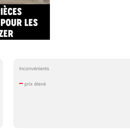
Inconvénients
–
prix élevé