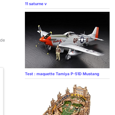
11 saturne v
 de
Test : maquette Tamiya P-51D Mustang