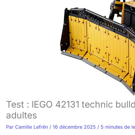
Test : lEGO 42131 technic bul
adultes
Par
Camille Lefrēn
/
16 décembre 2025
/
5 minutes de l