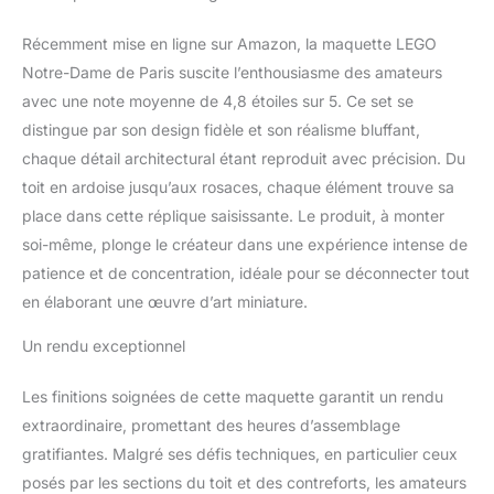
pour visualiser les
colonnes et les voûtes et
Récemment mise en ligne sur Amazon, la maquette LEGO
soulever les tours pour
Notre-Dame de Paris suscite l’enthousiasme des amateurs
observer l’intérieur
avec une note moyenne de 4,8 étoiles sur 5. Ce set se
Décoration intérieure sur
le thème de Paris –
distingue par son design fidèle et son réalisme bluffant,
Placez les arbres à
chaque détail architectural étant reproduit avec précision. Du
construire d’un côté de la
toit en ardoise jusqu’aux rosaces, chaque élément trouve sa
cathédrale et fixez la
place dans cette réplique saisissante. Le produit, à monter
plaque sur la base, à
l’avant ou sur le côté du
soi-même, plonge le créateur dans une expérience intense de
monument, vous
patience et de concentration, idéale pour se déconnecter tout
pourrez ensuite exposer
en élaborant une œuvre d’art miniature.
cet édifice avec fierté
dans un salon ou bureau
Un rendu exceptionnel
Un beau cadeau LEGO
pour adultes – Cet objet
Les finitions soignées de cette maquette garantit un rendu
décoratif en briques à
extraordinaire, promettant des heures d’assemblage
collectionner est un
superbe cadeau
gratifiantes. Malgré ses défis techniques, en particulier ceux
d'anniversaire à offrir à
posés par les sections du toit et des contreforts, les amateurs