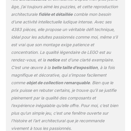
soulever les tours pour
âge, j’ai toujours aimé les puzzles, et cette reproduction
observer l’intérieur
architecturale
fidèle et détaillée
comble mon besoin
Décoration intérieure sur
le thème de Paris –
d’une activité intellectuelle ludique intense. Avec ses
Placez les arbres à
4383 pièces, elle propose un véritable défi technique,
construire d’un côté de la
idéal pour les adultes passionnés comme moi, même s’il
cathédrale et fixez la
est vrai que son montage exige patience et
plaque sur la base, à
l’avant ou sur le côté du
concentration. La qualité légendaire de LEGO est au
monument, vous
rendez-vous, et la
notice
est d’une clarté exemplaire.
pourrez ensuite exposer
C’est une œuvre à la
belle taille d’exposition
, à la fois
cet édifice avec fierté
magnifique et décorative, qui s’impose facilement
dans un salon ou bureau
comme
objet de collection remarquable
. Bien que le
Un beau cadeau LEGO
pour adultes – Cet objet
prix puisse en rebuter certains, je trouve qu’il se justifie
décoratif en briques à
pleinement par la qualité des composants et
collectionner est un
l’expérience inégalable qu’elle offre. Pour moi, c’est bien
superbe cadeau
plus qu’un simple jeu, c’est une fenêtre ouverte sur
d'anniversaire à offrir à
sa maman, son papa,
l’histoire et l’art architectural que je recommande
son frère sa sœur ou un
vivement à tous les passionnés.