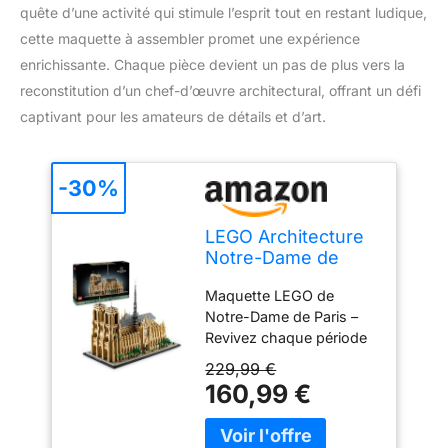
quête d’une activité qui stimule l’esprit tout en restant ludique,
cette maquette à assembler promet une expérience
enrichissante. Chaque pièce devient un pas de plus vers la
reconstitution d’un chef-d’œuvre architectural, offrant un défi
captivant pour les amateurs de détails et d’art.
-30%
LEGO Architecture
Notre-Dame de
Paris - Maquette à
Maquette LEGO de
Construire
Notre-Dame de Paris –
d’Exposition
Revivez chaque période
Architectural - Set
de l’évolution d’un
pour Adultes -
229,99 €
célèbre monument
Cathédrale - pour
160,99 €
parisien pour une
Les Passionnés
expérience de
d’Histoire, de
construction pour
Voyages et d’Art