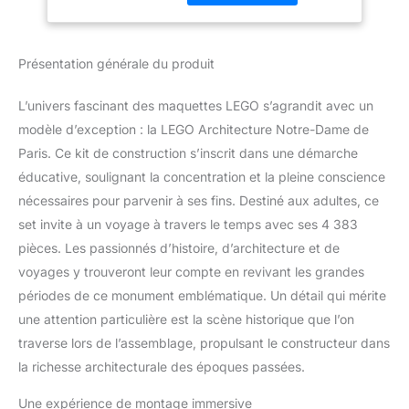
adultes agréablement
21061
stimulante et gratifiante
avec LEGO Architecture
Présentation générale du produit
Notre-Dame de Paris
Beau cadeau LEGO pour
L’univers fascinant des maquettes LEGO s’agrandit avec un
les passionnés d’histoire,
modèle d’exception : la LEGO Architecture Notre-Dame de
de voyages et d’art et
superbe souvenir de
Paris. Ce kit de construction s’inscrit dans une démarche
Paris – Votre expérience
éducative, soulignant la concentration et la pleine conscience
de construction suit les
nécessaires pour parvenir à ses fins. Destiné aux adultes, ce
étapes de l’évolution de
set invite à un voyage à travers le temps avec ses 4 383
Notre-Dame : recréez
l’arrière courbe du
pièces. Les passionnés d’histoire, d’architecture et de
monument et terminez
voyages y trouveront leur compte en revivant les grandes
par la flèche Cathédrale
périodes de ce monument emblématique. Un détail qui mérite
Notre-Dame réaliste et
une attention particulière est la scène historique que l’on
détaillée – Les
constructeurs adultes
traverse lors de l’assemblage, propulsant le constructeur dans
fans de sets LEGO
la richesse architecturale des époques passées.
pourront admirer les
rosaces, retirer le toit
Une expérience de montage immersive