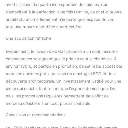
sa maman, son papa,
avertis saluent la qualité incomparable des pièces, qui
son frère sa sœur ou un
s’emboîtent à la perfection. Une fois terminé, ce chef-d’œuvre
ami créatif passionné
d’histoire, d’architecture,
architectural orne fièrement n’importe quel espace de vie,
de voyages ou de la
telle une œuvre d’art déco à part entière.
France Instructions
étape par étape –
Une acquisition réfléchie
Retrouvez les
instructions de montage
Évidemment, le niveau de détail proposé a un coût, mais les
sur l’application LEGO
commentaires soulignent que le prix en vaut la chandelle. À
Builder et dans le livret
environ 180 €, et parfois en promotion, ce set reste accessible
inclus, contenant
également quelques
pour ceux animés par la passion du montage LEGO et de la
anecdotes sur l’histoire
découverte architecturale. Un investissement justifié pour une
de Notre-Dame ainsi
pièce qui enrichit tant l’esprit que l’espace domestique. De
qu’un entretien avec le
plus, les promotions régulières permettent de s’offrir ce
designer LEGO du
modèle Sets LEGO pour
morceau d’histoire à un coût plus raisonnable.
adultes – Ce modèle
LEGO Architecture
Conclusion et recommandations
Landmarks Collection fait
partie d’une série de sets
La LEGO Architecture Notre-Dame de Paris s’inscrit comme