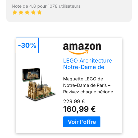
Note de 4.8 pour 1078 utilisateurs
-30%
LEGO Architecture
Notre-Dame de
Paris - Maquette à
Maquette LEGO de
Construire
Notre-Dame de Paris –
d’Exposition
Revivez chaque période
Architectural - Set
de l’évolution d’un
pour Adultes -
229,99 €
célèbre monument
Cathédrale - pour
160,99 €
parisien pour une
Les Passionnés
expérience de
d’Histoire, de
construction pour
Voyages et d’Art
adultes agréablement
21061
stimulante et gratifiante