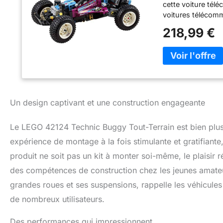
cette voiture tél
voitures télécomm
facilement des fig
218,99 €
pneus massifs et 
télécharger ajou
application permet
débloquer des dé
à construire comp
construction Ce 
enfants de 10 ans
Un design captivant et une construction engageante
que toutes les gé
Le LEGO 42124 Technic Buggy Tout-Terrain est bien plus 
expérience de montage à la fois stimulante et gratifiante,
produit ne soit pas un kit à monter soi-même, le plaisir
des compétences de construction chez les jeunes amate
grandes roues et ses suspensions, rappelle les véhicules 
de nombreux utilisateurs.
Des performances qui impressionnent