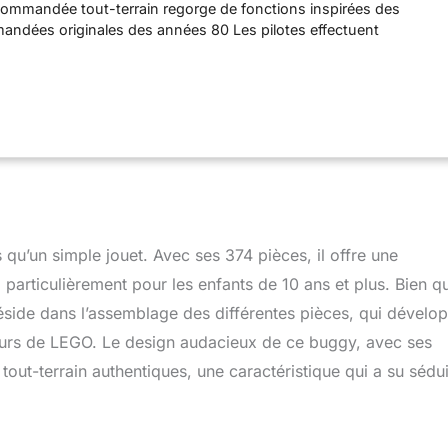
écommandée tout-terrain regorge de fonctions inspirées des
andées originales des années 80 Les pilotes effectuent
ures grâce aux suspensions avant et arrière de la voiture, à ses
à son avant incliné L’application gratuite CONTROL+ à
te une nouvelle dimension à ce buggy radiocommandé. Cette
 de contrôler la voiture, de réaliser des cascades et de
fis et plus encore L’univers LEGO Technic propose des modèles
lexes pour les fans de LEGO prêts à relever leur prochain défi de
buggy télécommandé constitue un formidable cadeau pour les
 et plus, également ce modèle offre une expérience amusante
nérations pourront partager
qu’un simple jouet. Avec ses 374 pièces, il offre une
 particulièrement pour les enfants de 10 ans et plus. Bien q
 réside dans l’assemblage des différentes pièces, qui dévelo
urs de LEGO. Le design audacieux de ce buggy, avec ses
tout-terrain authentiques, une caractéristique qui a su sédu