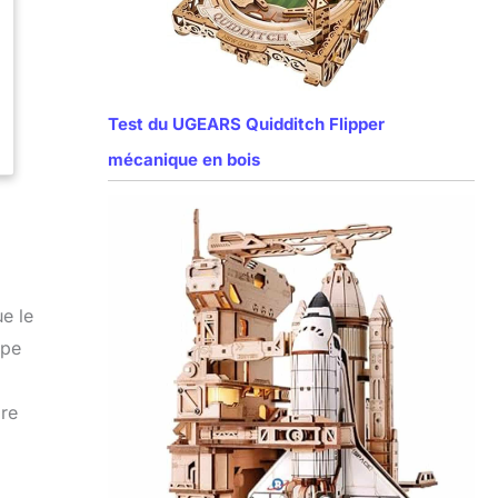
Test du UGEARS Quidditch Flipper
mécanique en bois
ue le
ppe
ire