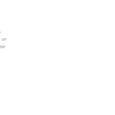
s
r un
sir