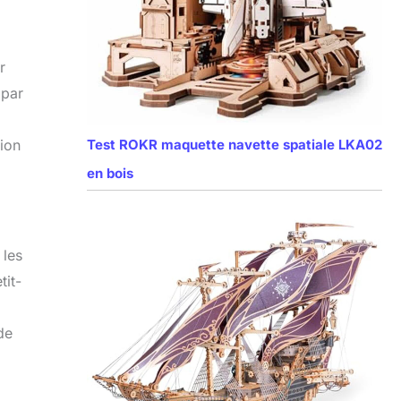
r
 par
Test ROKR maquette navette spatiale LKA02
sion
en bois
 les
tit-
de