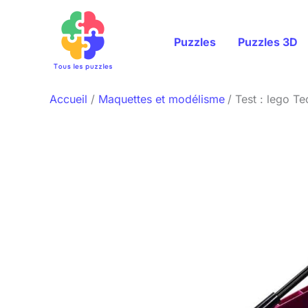
Aller
au
Puzzles
Puzzles 3D
contenu
Accueil
Maquettes et modélisme
Test : lego T