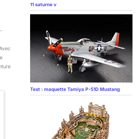
11 saturne v
-
 Avec
de
nture
Test : maquette Tamiya P-51D Mustang