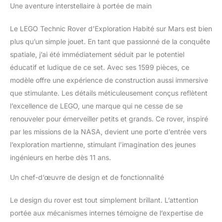
42180
Une aventure interstellaire à portée de main
thème de l’espace riche
en fonctions – Ce jouet
Le LEGO Technic Rover d’Exploration Habité sur Mars est bien
de construction spatial
inclut un plateau de
plus qu’un simple jouet. En tant que passionné de la conquête
véhicule extensible, une
spatiale, j’ai été immédiatement séduit par le potentiel
suspension, une grue
éducatif et ludique de ce set. Avec ses 1599 pièces, ce
mobile, un ascenseur, un
modèle offre une expérience de construction aussi immersive
générateur, des balises,
que stimulante. Les détails méticuleusement conçus reflètent
un rover compagnon, un
espace de vie et un
l’excellence de LEGO, une marque qui ne cesse de se
cockpit Rover robot
renouveler pour émerveiller petits et grands. Ce rover, inspiré
extensible et rétractable –
par les missions de la NASA, devient une porte d’entrée vers
Le modèle témoigne de
l’exploration martienne, stimulant l’imagination des jeunes
l’adaptabilité des rovers,
compacts lors du
ingénieurs en herbe dès 11 ans.
transport qui peuvent se
déployer pour
Un chef-d’œuvre de design et de fonctionnalité
transporter des charges
après s’être posés
Le design du rover est tout simplement brillant. L’attention
Accessoires scientifiques
portée aux mécanismes internes témoigne de l’expertise de
– Ce set d’exploration