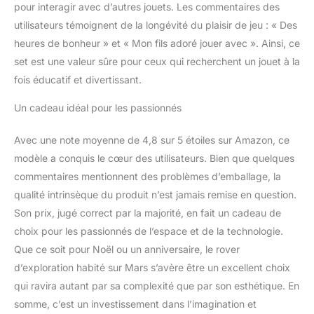
enfants peuvent
pour interagir avec d’autres jouets. Les commentaires des
connecter ce modèle à
utilisateurs témoignent de la longévité du plaisir de jeu : « Des
d’autres sets LEGO
heures de bonheur » et « Mon fils adoré jouer avec ». Ainsi, ce
compatibles sur le thème
set est une valeur sûre pour ceux qui recherchent un jouet à la
de l’espace (vendus
séparément) Une façon
fois éducatif et divertissant.
amusante de construire –
L’application LEGO
Un cadeau idéal pour les passionnés
Builder guide les enfants
et leur permet de vivre
Avec une note moyenne de 4,8 sur 5 étoiles sur Amazon, ce
une aventure de
modèle a conquis le cœur des utilisateurs. Bien que quelques
construction intuitive. Ils
commentaires mentionnent des problèmes d’emballage, la
peuvent sauvegarder
qualité intrinsèque du produit n’est jamais remise en question.
leurs modèles, suivre leur
progression, zoomer et
Son prix, jugé correct par la majorité, en fait un cadeau de
faire pivoter les modèles
choix pour les passionnés de l’espace et de la technologie.
en 3D
Que ce soit pour Noël ou un anniversaire, le rover
d’exploration habité sur Mars s’avère être un excellent choix
qui ravira autant par sa complexité que par son esthétique. En
somme, c’est un investissement dans l’imagination et