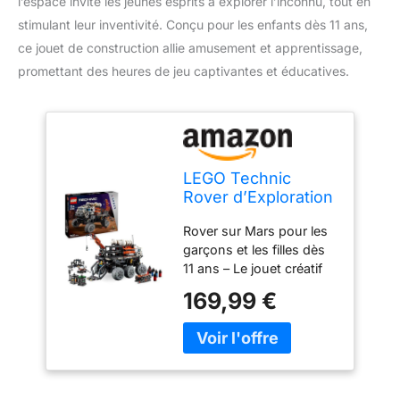
l’espace invite les jeunes esprits à explorer l’inconnu, tout en
stimulant leur inventivité. Conçu pour les enfants dès 11 ans,
ce jouet de construction allie amusement et apprentissage,
promettant des heures de jeu captivantes et éducatives.
LEGO Technic
Rover d’Exploration
Habité sur Mars,
Rover sur Mars pour les
Jouet de
garçons et les filles dès
Construction,
11 ans – Le jouet créatif
Véhicule de
Rover d’Exploration
l’Espace, Jeu
169,99 €
Habité sur Mars pour
d’Explorateur pour
enfants regorge de
Enfants Inspiré de
fonctions réalistes qui
la NASA, Cadeau
permettent aux jeunes
pour les Garçons et
explorateurs d’apprendre
les Filles Dès 11 Ans
en jouant Jeu sur le