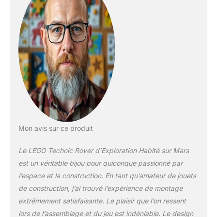
inclut un plateau de
véhicule extensible, une
suspension, une grue
mobile, un ascenseur, un
générateur, des balises,
un rover compagnon, un
espace de vie et un
cockpit Rover robot
extensible et rétractable –
Le modèle témoigne de
l’adaptabilité des rovers,
compacts lors du
Mon avis sur ce produit
transport qui peuvent se
déployer pour
Le LEGO Technic Rover d’Exploration Habité sur Mars
transporter des charges
après s’être posés
est un véritable bijou pour quiconque passionné par
Accessoires scientifiques
l’espace et la construction. En tant qu’amateur de jouets
– Ce set d’exploration
de construction, j’ai trouvé l’expérience de montage
spatiale inclut des
extrêmement satisfaisante. Le plaisir que l’on ressent
accessoires inspirés de
ceux qu’utilisent les
lors de l’assemblage et du jeu est indéniable. Le design