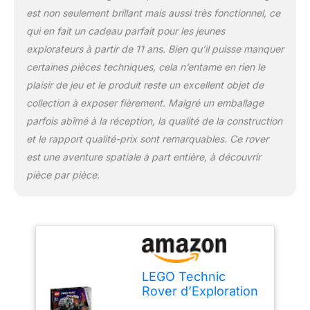
astronautes, et
est non seulement brillant mais aussi très fonctionnel, ce
notamment du matériel
qui en fait un cadeau parfait pour les jeunes
scientifique et des
explorateurs à partir de 11 ans. Bien qu’il puisse manquer
bonbonnes de gaz Beau
cadeau sur le thème de
certaines pièces techniques, cela n’entame en rien le
l’espace pour les enfants
plaisir de jeu et le produit reste un excellent objet de
fans de jeux inspirés de
collection à exposer fièrement. Malgré un emballage
la NASA – Ce jeu créatif
parfois abîmé à la réception, la qualité de la construction
est un cadeau idéal à
offrir aux garçons et aux
et le rapport qualité-prix sont remarquables. Ce rover
filles dès 11 ans qui
est une aventure spatiale à part entière, à découvrir
aiment les jouets sur le
pièce par pièce.
thème de l’espace
Système de verrouillage
pour se connecter à
d’autres modèles – Grâce
au système de
verrouillage spécial, les
enfants peuvent
LEGO Technic
connecter ce modèle à
Rover d’Exploration
d’autres sets LEGO
Habité sur Mars,