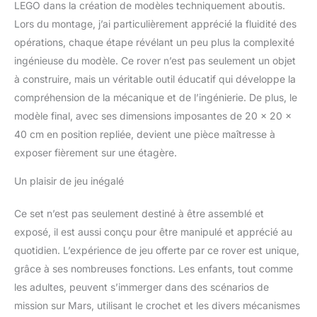
LEGO dans la création de modèles techniquement aboutis.
spatiale inclut des
Lors du montage, j’ai particulièrement apprécié la fluidité des
accessoires inspirés de
ceux qu’utilisent les
opérations, chaque étape révélant un peu plus la complexité
astronautes, et
ingénieuse du modèle. Ce rover n’est pas seulement un objet
notamment du matériel
à construire, mais un véritable outil éducatif qui développe la
scientifique et des
compréhension de la mécanique et de l’ingénierie. De plus, le
bonbonnes de gaz Beau
cadeau sur le thème de
modèle final, avec ses dimensions imposantes de 20 x 20 x
l’espace pour les enfants
40 cm en position repliée, devient une pièce maîtresse à
fans de jeux inspirés de
exposer fièrement sur une étagère.
la NASA – Ce jeu créatif
est un cadeau idéal à
Un plaisir de jeu inégalé
offrir aux garçons et aux
filles dès 11 ans qui
Ce set n’est pas seulement destiné à être assemblé et
aiment les jouets sur le
exposé, il est aussi conçu pour être manipulé et apprécié au
thème de l’espace
Système de verrouillage
quotidien. L’expérience de jeu offerte par ce rover est unique,
pour se connecter à
grâce à ses nombreuses fonctions. Les enfants, tout comme
d’autres modèles – Grâce
les adultes, peuvent s’immerger dans des scénarios de
au système de
mission sur Mars, utilisant le crochet et les divers mécanismes
verrouillage spécial, les