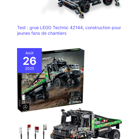
Test : grue LEGO Technic 42144, construction pour
jeunes fans de chantiers
Août
26
2025