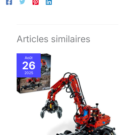
peuvent sauvegarder
peuvent sauvegarder leurs
modèles, suivre leur
leurs modèles, suivre leur
progression, zoomer et faire
progression, zoomer et
pivoter les modèles en 3D
faire pivoter les modèles
en 3D
Articles similaires
Août
26
2025