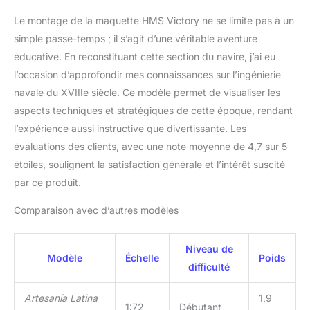
dans des conditions
Le montage de la maquette HMS Victory ne se limite pas à un
fidèles. Ce modèle réduit
est à l'échelle 1:72. Une
simple passe-temps ; il s’agit d’une véritable aventure
fois terminé, il mesurera
éducative. En reconstituant cette section du navire, j’ai eu
240 mm de long, 345
l’occasion d’approfondir mes connaissances sur l’ingénierie
mm de haut et 91 mm de
navale du XVIIIe siècle. Ce modèle permet de visualiser les
large. Dans la boîte vous
aspects techniques et stratégiques de cette époque, rendant
trouverez toutes les
pièces nécessaires pour
l’expérience aussi instructive que divertissante. Les
réaliser cette réplique à
évaluations des clients, avec une note moyenne de 4,7 sur 5
l'échelle de modélisme
étoiles, soulignent la satisfaction générale et l’intérêt suscité
naval. En cadeaux,
par ce produit.
ensemble de 8 figurines
- avec Nelson - et petit
Comparaison avec d’autres modèles
support avec plaque
métallique sont inclus.
Pour le montage, vous
Niveau de
pouvez suivre guide
Modèle
Échelle
Poids
difficulté
complet étape par étape,
entièrement en vidéo,
Artesanía Latina
1,9
que vous pouvez
1:72
Débutant