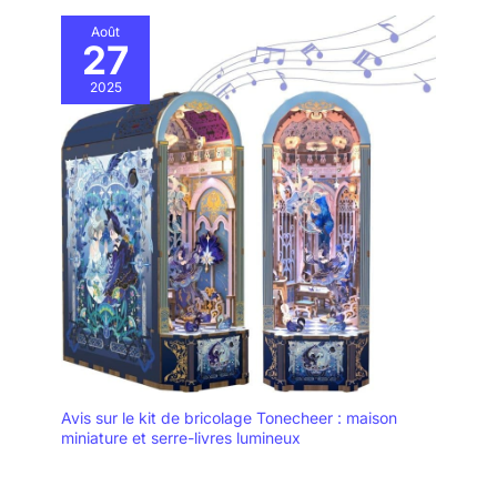
Août
27
2025
Avis sur le kit de bricolage Tonecheer : maison
miniature et serre-livres lumineux