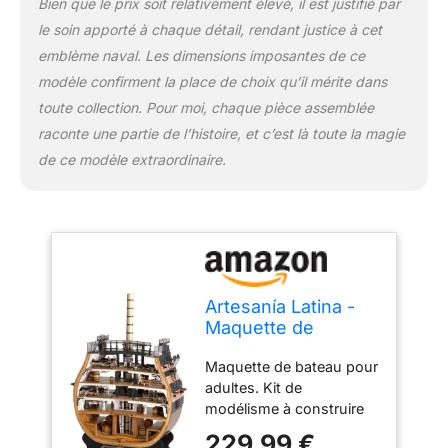
Bien que le prix soit relativement élevé, il est justifié par
phare. Navire de ligne qui
a survécu jusqu'à ce jour
le soin apporté à chaque détail, rendant justice à cet
dans des conditions
emblème naval. Les dimensions imposantes de ce
fidèles. Ce modèle réduit
modèle confirment la place de choix qu’il mérite dans
est à l'échelle 1:72. Une
toute collection. Pour moi, chaque pièce assemblée
fois terminé, il mesurera
240 mm de long, 345
raconte une partie de l’histoire, et c’est là toute la magie
mm de haut et 91 mm de
de ce modèle extraordinaire.
large. Dans la boîte vous
trouverez toutes les
pièces nécessaires pour
réaliser cette réplique à
l'échelle de modélisme
naval. En cadeaux,
ensemble de 8 figurines
Artesanía Latina -
- avec Nelson - et petit
Maquette de
support avec plaque
Bateau en Bois -
métallique sont inclus.
Maquette de bateau pour
Section Navire de
Pour le montage, vous
adultes. Kit de
Ligne Anglais, HMS
pouvez suivre guide
modélisme à construire
Victory Trafalgar
complet étape par étape,
au niveau débutant et
1805 - Modèle
229,99 €