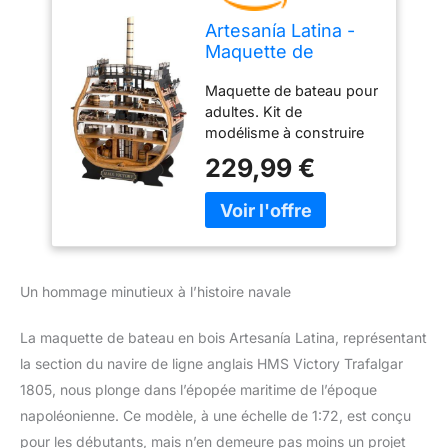
Artesanía Latina -
Maquette de
Bateau en Bois -
Maquette de bateau pour
Section Navire de
adultes. Kit de
Ligne Anglais, HMS
modélisme à construire
Victory Trafalgar
au niveau débutant et
1805 - Modèle
229,99 €
tous les autres niveaux.
20500, Échelle 1:72
Le modèle est composé
- Modèles à Monter
de pièces de planches
- Niveau Débutant
découpées au laser de
haute précision, de bois
précieux, de laiton et de
Un hommage minutieux à l’histoire navale
fonte. Les canons sont
moulés sous pression et
La maquette de bateau en bois Artesanía Latina, représentant
entièrement équipés.
Cette section vous
la section du navire de ligne anglais HMS Victory Trafalgar
permettra d'examiner en
1805, nous plonge dans l’épopée maritime de l’époque
profondeur la
napoléonienne. Ce modèle, à une échelle de 1:72, est conçu
construction et la
pour les débutants, mais n’en demeure pas moins un projet
structure du navire, ainsi