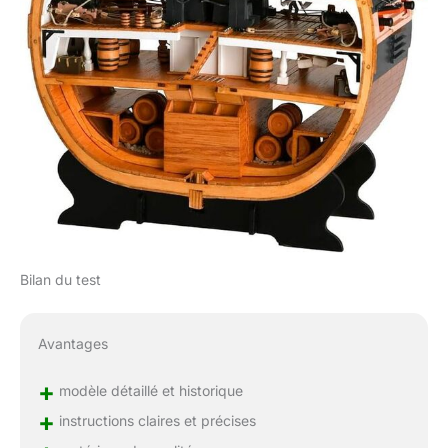
Bilan du test
Avantages
+
modèle détaillé et historique
+
instructions claires et précises