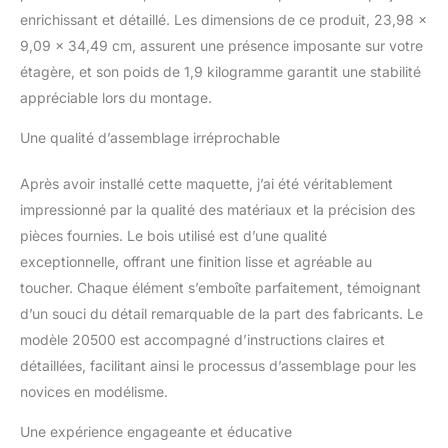
enrichissant et détaillé. Les dimensions de ce produit, 23,98 x
que tous les détails de
ses six ponts. Navire de
9,09 x 34,49 cm, assurent une présence imposante sur votre
ligne britannique HMS
étagère, et son poids de 1,9 kilogramme garantit une stabilité
Victory. Connu pour
appréciable lors du montage.
avoir participé à la bataille
de Trafalgar en 1805 en
Une qualité d’assemblage irréprochable
tant que vaisseau amiral
de l'amiral Nelson contre
Après avoir installé cette maquette, j’ai été véritablement
l'Armada espagnole.
C'était le plus grand
impressionné par la qualité des matériaux et la précision des
navire de la Royal Navy
pièces fournies. Le bois utilisé est d’une qualité
britannique. Il se trouve
exceptionnelle, offrant une finition lisse et agréable au
actuellement dans une
toucher. Chaque élément s’emboîte parfaitement, témoignant
cale sèche du port de
d’un souci du détail remarquable de la part des fabricants. Le
Portsmouth (Hampshire),
dans le sud de
modèle 20500 est accompagné d’instructions claires et
l'Angleterre, en tant que
détaillées, facilitant ainsi le processus d’assemblage pour les
pièce de musée. C'est
novices en modélisme.
toujours un produit
phare. Navire de ligne qui
Une expérience engageante et éducative
a survécu jusqu'à ce jour