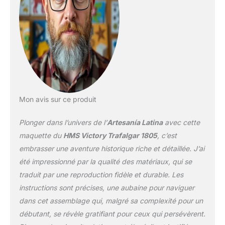
construction et la
structure du navire, ainsi
que tous les détails de
ses six ponts. Navire de
ligne britannique HMS
Victory. Connu pour
avoir participé à la bataille
de Trafalgar en 1805 en
tant que vaisseau amiral
Mon avis sur ce produit
de l'amiral Nelson contre
l'Armada espagnole.
Plonger dans l’univers de l’
Artesanía Latina
avec cette
C'était le plus grand
navire de la Royal Navy
maquette du
HMS Victory Trafalgar 1805
, c’est
britannique. Il se trouve
embrasser une aventure historique riche et détaillée. J’ai
actuellement dans une
été impressionné par la qualité des matériaux, qui se
cale sèche du port de
traduit par une reproduction fidèle et durable. Les
Portsmouth (Hampshire),
dans le sud de
instructions sont précises, une aubaine pour naviguer
l'Angleterre, en tant que
dans cet assemblage qui, malgré sa complexité pour un
pièce de musée. C'est
débutant, se révèle gratifiant pour ceux qui persévèrent.
toujours un produit