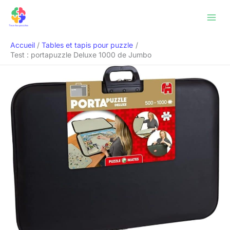
Aller
Rechercher
au
contenu
Accueil
Tables et tapis pour puzzle
Test : portapuzzle Deluxe 1000 de Jumbo