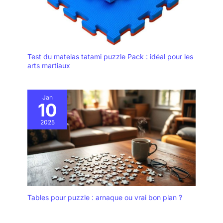
Test du matelas tatami puzzle Pack : idéal pour les
arts martiaux
Jan
10
2025
Tables pour puzzle : arnaque ou vrai bon plan ?