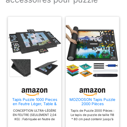
Tapis Puzzle 1000 Pieces
MOZOOSON Tapis Puzzle
en Feutre Léger, Table &
2000 Pièces
Plateau de Puzzle 1000
CONCEPTION ULTRA-LÉGÈRE
Tapis de Puzzle 2000 Pièces :
Pieces avec 6 Tiroirs de
EN FEUTRE (SEULEMENT 2,04
Le tapis de puzzle de taille 118
Tri, Support Puzzle
KG) : Fabriquée en feutre de
* 80 cm peut contenir jusqu'à
Inclinable pour Adultes,
haute qualité, cette planche de
2000 pièces de puzzle. Le
Accessoires de Puzzle