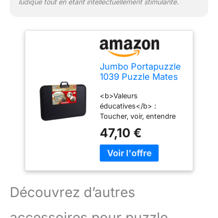
ludique tout en étant intellectuellement stimulante.
Jumbo Portapuzzle
1039 Puzzle Mates
Deluxe 1000
<b>Valeurs
(Accessoire Jigsaw
éducatives</b> :
Puzzle)
Toucher, voir, entendre
47,10 €
Découvrez d’autres
accessoires pour puzzle