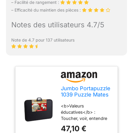
– Facilité de rangement :
– Efficacité du maintien des pièces :
Notes des utilisateurs 4.7/5
Note de 4.7 pour 137 utilisateurs
Jumbo Portapuzzle
1039 Puzzle Mates
Deluxe 1000
<b>Valeurs
(Accessoire Jigsaw
éducatives</b> :
Puzzle)
Toucher, voir, entendre
47,10 €