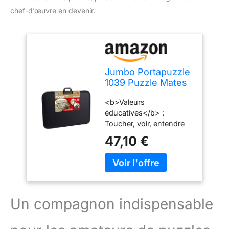
chef-d’œuvre en devenir.
Jumbo Portapuzzle
1039 Puzzle Mates
Deluxe 1000
<b>Valeurs
(Accessoire Jigsaw
éducatives</b> :
Puzzle)
Toucher, voir, entendre
47,10 €
Un compagnon indispensable