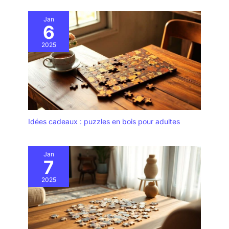
amateurs de puzzles de tous
âges. Ce tapis de puzzle est la
Jan
meilleure expérience pour tout
6
amateur de puzzle et constitue
un cadeau de voyage ou de
Noël attentionné.
2025
Idées cadeaux : puzzles en bois pour adultes
Jan
7
2025