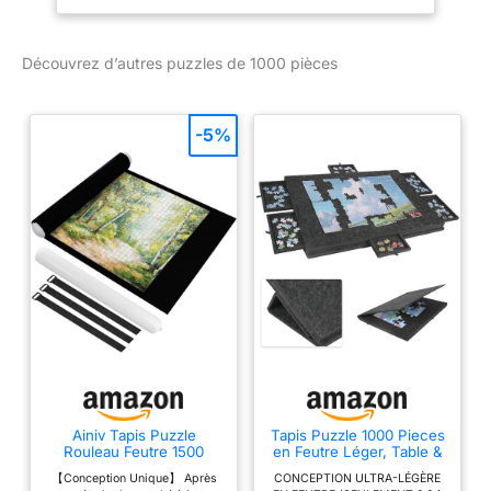
Découvrez d’autres puzzles de 1000 pièces
-5%
Ainiv Tapis Puzzle
Tapis Puzzle 1000 Pieces
Rouleau Feutre 1500
en Feutre Léger, Table &
pièces, Noir
Plateau de Puzzle 1000
【Conception Unique】 Après
CONCEPTION ULTRA-LÉGÈRE
Pieces avec 6 Tiroirs de