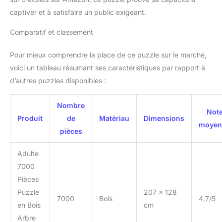
captiver et à satisfaire un public exigeant.
Comparatif et classement
Pour mieux comprendre la place de ce puzzle sur le marché,
voici un tableau résumant ses caractéristiques par rapport à
d’autres puzzles disponibles :
Nombre
Not
Produit
de
Matériau
Dimensions
moyen
pièces
Adulte
7000
Pièces
Puzzle
207 x 128
7000
Bois
4,7/5
en Bois
cm
Arbre