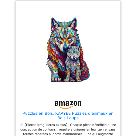
passionnés. Un puzzle original
vous allez adorer cet adorable
qui stimule l'esprit. 🎁Cadeau
puzzle Frère Des Arbres
Idéal et Élégant pour Toutes les
Colorés 🌳【PUZZLE EN BOIS
Occasions Offrez ce puzzle
DE HAUTE QUALITÉ】Ce
bois adulte dans son écrin
puzzle en bois a été
élégant en bois de qualité
spécialement conçu pour les
supérieure. C'est le puzzle
adultes et est fabriqué à partir
original parfait pour Noël, un
de bois de première qualité.
anniversaire ou tout autre jour
Chaque pièce colorée affiche
de fête. Ces moments de puzzle
une qualité d'impression
en bois partagés créent des
exquise et est découpée avec
souvenirs familiaux
précision grâce à une
inestimables. Un wooden
technologie laser avancée, ce
puzzle raffiné qui
qui garantit des bords lisses
impressionnera. ✨Décoration,
qui ne rayent pas vos mains.
Défi Cérébral et Lien Familial
Solide et durable, il saura
Plus qu'un simple puzzle bois,
devenir un ajout précieux à
c'est une décoration murale
votre collection pour les années
spectaculaire et un excellent
à venir. 🌳【PUZZLE D'ART
entraînement cérébral. Dès 14
POUR ADULTES】Conçu
ans : Développe la pensée
exclusivement pour les adultes
logique avec ce woodzpuzzle
de 14 ans et plus, contrairement
adulte design. Pour adultes :
aux puzzles classiques, il
Réduit le stress par la
comporte de nombreuses
Puzzles en Bois, KAAYEE Puzzles d'animaux en
concentration qu'exige ce
pièces de formes uniques —
Bois Loups
puzzle en bois difficile. 💌
chacune fonctionnant comme un
Qualité Supérieure : puzzle en
petit décor d'art indépendant.
✅【Pièces irrégulières exclus】 Chaque pièce bénéficie d’une
bois Découvrez un puzzle en
Ce design renforce non
conception de contours irréguliers uniques en leur genre, sans
bois animaux aux formes
seulement le plaisir de
formes répétées ni bords standardisés — ce qui augmente