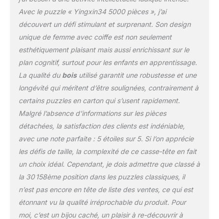
qualité composé de
Avec le puzzle « Yingxin34 5000 pièces », j’ai
planches en bois
découvert un défi stimulant et surprenant. Son design
respectueuses de
l'environnement, les
unique de femme avec coiffe est non seulement
puzzles pour adultes
esthétiquement plaisant mais aussi enrichissant sur le
sont très intéressants et
plan cognitif, surtout pour les enfants en apprentissage.
peuvent être accrochés
La qualité du
bois
utilisé garantit une robustesse et une
au mur pour la
décoration domestique
longévité qui méritent d’être soulignées, contrairement à
Nous avons un service
certains puzzles en carton qui s’usent rapidement.
après-vente parfait, si
Malgré l’absence d’informations sur les pièces
vous avez des
détachées, la satisfaction des clients est indéniable,
questions, veuillez nous
contacter à temps, nous
avec une note parfaite : 5 étoiles sur 5. Si l’on apprécie
vous répondrons dans
les défis de taille, la complexité de ce casse-tête en fait
les 24 heures. En même
un choix idéal. Cependant, je dois admettre que classé à
temps, nous soutenons
la 30 158ème position dans les puzzles classiques, il
également la
personnalisation des
n’est pas encore en tête de liste des ventes, ce qui est
puzzles, vous pouvez
étonnant vu la qualité irréprochable du produit. Pour
nous envoyer un e-mail.
moi, c’est un bijou caché, un plaisir à re-découvrir à