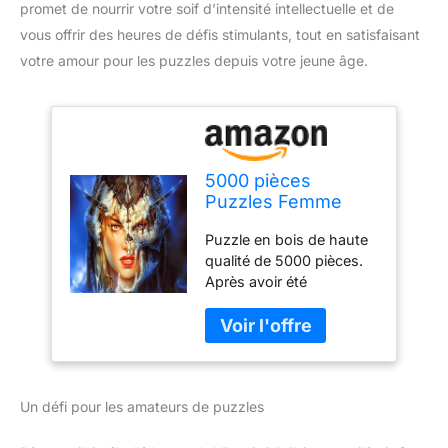
promet de nourrir votre soif d’intensité intellectuelle et de
vous offrir des heures de défis stimulants, tout en satisfaisant
votre amour pour les puzzles depuis votre jeune âge.
5000 pièces
Puzzles Femme
avec coiffe Enfants
Puzzle en bois de haute
Apprentissage
qualité de 5000 pièces.
Cognition Jouets
Après avoir été
Adultes Casse-tête
assemblé, la taille est de
Jeux En Bois
72 x 42 pouces (181 x
Intelligence Jigsaw
105 cm) Les jeux puzzle
Puzzles
peuvent améliorer vos
capacités cognitives, la
Un défi pour les amateurs de puzzles
coordination œil-main, la
reconnaissance de la