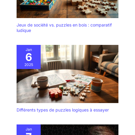
Jeux de société vs. puzzles en bois : comparatif
ludique
Jan
6
2025
Différents types de puzzles logiques à essayer
Jan