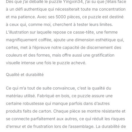
forme, la mémoire, la
Dès que j’ai déballé le puzzle Yingxin34, j’ai su que j’étais face
capacité de résolution de
à un défi authentique qui nécessiterait toute ma concentration
problèmes et la capacité
et ma patience. Avec ses 5000 pièces, ce puzzle est destiné
à terminer les tâches. Les
à ceux qui, comme moi, cherchent à tester leurs limites.
puzzles sont fabriqués à
partir de matériaux de
L’illustration sur laquelle repose ce casse-tête, une femme
haute qualité, non
magnifiquement coiffée, ajoute une dimension esthétique qui,
toxiques. Les pièces du
certes, met à l’épreuve notre capacité de discernement des
puzzle sont plus dures,
couleurs et des formes, mais offre aussi une gratification
plus épaisses,
résistantes à l'usure, à la
visuelle intense une fois le puzzle achevé.
corrosion et prennent en
Qualité et durabilité
charge plusieurs
assemblages. Il est
recommandé que les
Ce qui m’a tout de suite convaincue, c’est la qualité du
adultes aient plus de 10
matériau utilisé. Fabriqué en bois, ce puzzle assure une
ans. Puzzle de haute
certaine robustesse qui manque parfois dans d’autres
qualité composé de
produits faits de carton. Chaque pièce se montre résistante et
planches en bois
respectueuses de
se connecte parfaitement aux autres, ce qui réduit les risques
l'environnement, les
d’erreur et de frustration lors de l’assemblage. La durabilité de
puzzles pour adultes