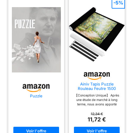
capacité de résolution de
-5%
problèmes et la capacité
à terminer les tâches. Les
puzzles sont fabriqués à
partir de matériaux de
haute qualité, non
toxiques. Les pièces du
puzzle sont plus dures,
plus épaisses,
résistantes à l'usure, à la
corrosion et prennent en
charge plusieurs
assemblages. Il est
recommandé que les
Ainiv Tapis Puzzle
Rouleau Feutre 1500
adultes aient plus de 10
pièces, Noir
ans. Puzzle de haute
【Conception Unique】 Après
Puzzle
une étude de marché à long
qualité composé de
terme, nous avons apporté
planches en bois
quelques améliorations au
coussinet de protection du
12,34 €
respectueuses de
puzzle. Il y a un joli contraste
11,72 €
l'environnement, les
entre le tapis noir et les pièces
puzzles pour adultes
colorées du puzzle. Il peut
efficacement aider les joueurs à