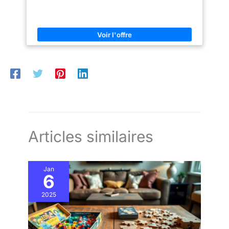
Utiliser】 Lorsque vous
souhaitez démarrer un jeu de
puzzle, dépliez le tapis et
aplatissez-le. Si vous souhaitez
sauvegarder une partie
inachevée, placez simplement
les tubes gonflables à chaque
extrémité du tapis et enroulez
soigneusement le tapis en
appliquant une pression
uniforme. N'oubliez pas de
resserrer les extrémités avec
des élastiques pour plus de
stabilité. 【Meilleur Choix】
Vous recevrez un coussinet en
feutre × 1 ( les dimensions sont
115 × 66 cm/45 × 26 pouces ),
Articles similaires
un tube gonflable × 1, une
bande élastique × 3. Le coussin
peut contenir 1500 puzzles et
est un cadeau pour tous.
Meilleur cadeau pour les
Jan
6
amateurs de puzzles de tous
âges. Ce tapis de puzzle est la
meilleure expérience pour tout
2025
amateur de puzzle et constitue
un cadeau de voyage ou de
Noël attentionné.