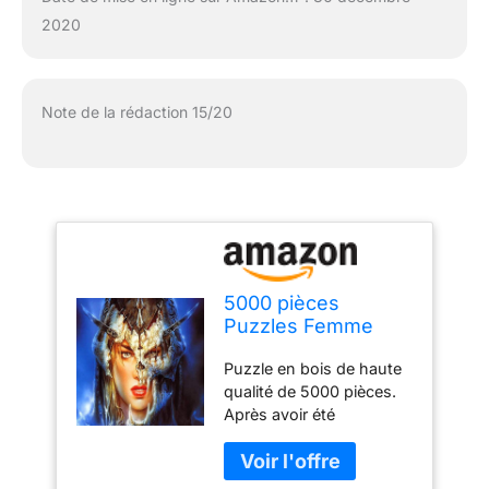
2020
Note de la rédaction 15/20
5000 pièces
Puzzles Femme
avec coiffe Enfants
Puzzle en bois de haute
Apprentissage
qualité de 5000 pièces.
Cognition Jouets
Après avoir été
Adultes Casse-tête
assemblé, la taille est de
Jeux En Bois
72 x 42 pouces (181 x
Intelligence Jigsaw
105 cm) Les jeux puzzle
Puzzles