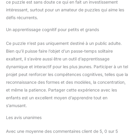
ce puzzle est sans doute ce qui en fait un investissement
sont très intéressants et
intéressant, surtout pour un amateur de puzzles qui aime les
peuvent être accrochés
au mur pour la
défis récurrents.
décoration domestique
Un apprentissage cognitif pour petits et grands
Nous avons un service
après-vente parfait, si
vous avez des
Ce puzzle n’est pas uniquement destiné à un public adulte.
questions, veuillez nous
Bien qu’il puisse faire l’objet d’un passe-temps solitaire
contacter à temps, nous
exaltant, il s’avère aussi être un outil d’apprentissage
vous répondrons dans
dynamique et interactif pour les plus jeunes. Participer à un tel
les 24 heures. En même
temps, nous soutenons
projet peut renforcer les compétences cognitives, telles que la
également la
reconnaissance des formes et des modèles, la concentration,
personnalisation des
et même la patience. Partager cette expérience avec les
puzzles, vous pouvez
enfants est un excellent moyen d’apprendre tout en
nous envoyer un e-mail.
s’amusant.
Les avis unanimes
Avec une moyenne des commentaires client de 5, 0 sur 5