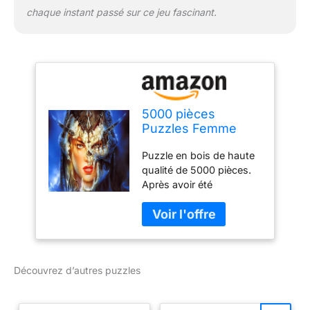
chaque instant passé sur ce jeu fascinant.
5000 pièces
Puzzles Femme
avec coiffe Enfants
Puzzle en bois de haute
Apprentissage
qualité de 5000 pièces.
Cognition Jouets
Après avoir été
Adultes Casse-tête
assemblé, la taille est de
Jeux En Bois
72 x 42 pouces (181 x
Intelligence Jigsaw
105 cm) Les jeux puzzle
Puzzles
peuvent améliorer vos
capacités cognitives, la
Découvrez d’autres puzzles
coordination œil-main, la
reconnaissance de la
forme, la mémoire, la