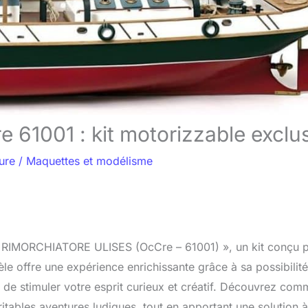
e 61001 : kit motorizzable exclus
ure
/
Maquettes et modélisme
 « RIMORCHIATORE ULISES (OcCre – 61001) », un kit conçu 
le offre une expérience enrichissante grâce à sa possibilit
 de stimuler votre esprit curieux et créatif. Découvrez com
itables aventures ludiques, tout en apportant une solution à