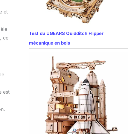
e et
dèle
Test du UGEARS Quidditch Flipper
, ce
mécanique en bois
le
e est
on.