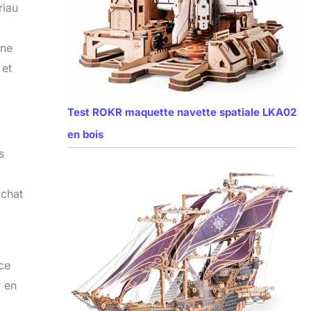
riau
une
 et
Test ROKR maquette navette spatiale LKA02
en bois
s
achat
ce
r en