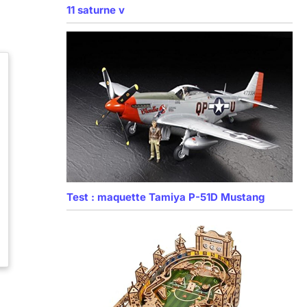
11 saturne v
Test : maquette Tamiya P-51D Mustang